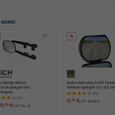
R MARKE
%
h Handy Mirror
Haba Hercules Profi Toter
teckspiegel mit
Winkel-Spiegel 13 x 9,5 c
exglas
(46)
(47)
9,
€
99
UVP
16,99 €
9,
€
99
UVP
56,- €