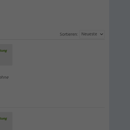
Neueste
Sortieren:
rtung
 ohne
rtung