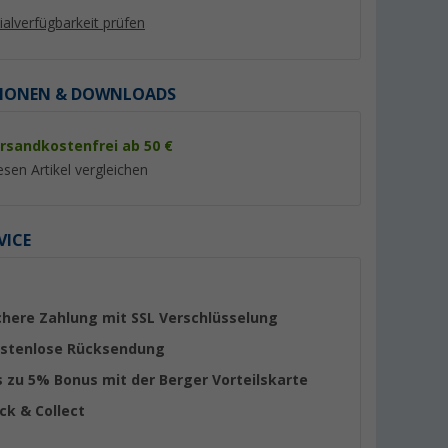
lialverfügbarkeit prüfen
IONEN & DOWNLOADS
rsandkostenfrei ab 50 €
%
esen Artikel vergleichen
VICE
Pro
Berger Caravanspiegel M3
Haba Spanngummi 
 universal
Caravanspiegel Eur
(6)
Stinger
er 100)
(86)
chere Zahlung mit SSL Verschlüsselung
19,
€
99
stenlose Rücksendung
4,
€
99
UVP 29,99 €
s zu 5% Bonus mit der Berger Vorteilskarte
ick & Collect