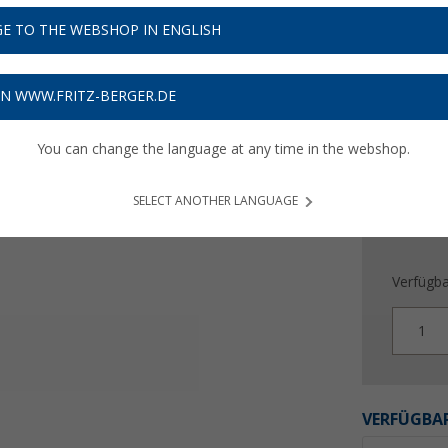
78,
9
E TO THE WEBSHOP IN ENGLISH
Preise inkl
Bis zu 
ON WWW.FRITZ-BERGER.DE
You can change the language at any time in the webshop.
SELECT ANOTHER LANGUAGE
Verfügba
1
VERFÜGBAR