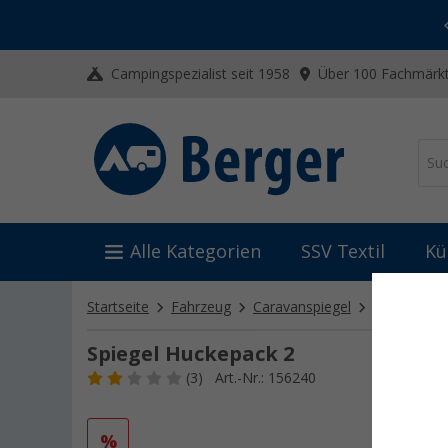
-20% auf Kleidung und Schuhe
Mit dem Aktionscode
20SSV
Campingspezialist seit 1958
Über 100 Fachmärkt
Alle Kategorien
SSV Textil
Kü
Startseite
Fahrzeug
Caravanspiegel
Universalsp
Spiegel Huckepack 2
(3)
Art.-Nr.: 156240
%