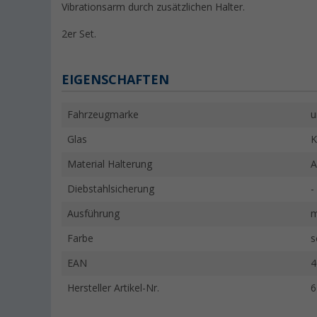
Vibrationsarm durch zusätzlichen Halter.
2er Set.
EIGENSCHAFTEN
Fahrzeugmarke
u
Glas
K
Material Halterung
A
Diebstahlsicherung
-
Ausführung
m
Farbe
s
EAN
4
Hersteller Artikel-Nr.
6