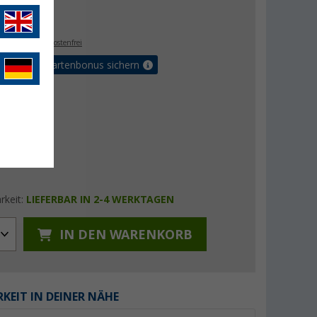
€
9
. MwSt.,
versandkostenfrei
5% Vorteilskartenbonus sichern
rkeit:
LIEFERBAR IN 2-4 WERKTAGEN
IN DEN WARENKORB
KEIT IN DEINER NÄHE