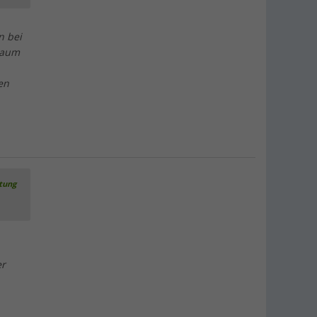
n bei
kaum
en
rtung
er