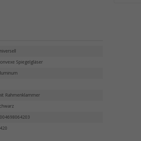
niversell
onvexe Spiegelgläser
luminum
it Rahmenklammer
chwarz
004698064203
420