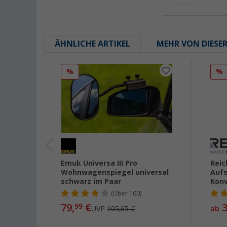
ÄHNLICHE ARTIKEL
MEHR VON DIESE
%
%
Emuk Universa III Pro
Reic
0 x
Wohnwagenspiegel universal
Aufs
schwarz im Paar
Konv
(
Über
100)
79,
€
3
99
UVP
105,65 €
ab