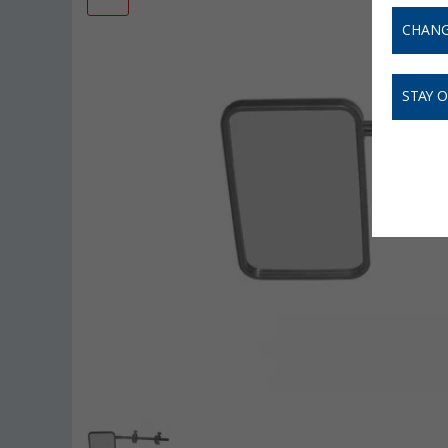
CHANG
STAY 