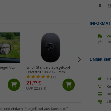
Fi
INFORMAT
Ve
%
Di
UNSER SER
iegel Alto
Emuk Standard Spiegelkopf
Emuk Universa III 
Ersatzteil 180 x 120 mm
Wohnwagenspiegel
schwarz im Paar
(39)
(Üb
Si
21,
€
79,
€
99
99
Ko
UVP 22,99 €
UVP 105,65 €
Bi
Cl
l und einfach. Spiegelkopf aus Kunststoff.