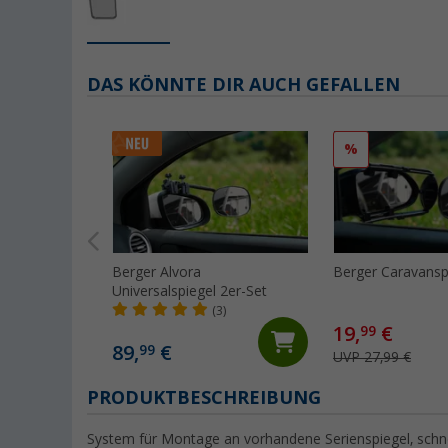
DAS KÖNNTE DIR AUCH GEFALLEN
%
Berger Alvora
Berger Caravansp
Universalspiegel 2er-Set
(3)
19,
€
99
89,
€
99
UVP 27,99 €
PRODUKTBESCHREIBUNG
System für Montage an vorhandene Serienspiegel, schnel