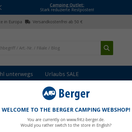
Camping Outlet:
Stark reduzierte Restposten!
e in Europa
Versandkostenfrei ab 50 €
hl unterwegs
Urlaubs SALE
iegel
Caravanspiegel Huckepack 2
WELCOME TO THE BERGER CAMPING WEBSHOP!
You are currently on www.fritz-berger.de.
Would you rather switch to the store in English?
UVP
84,99