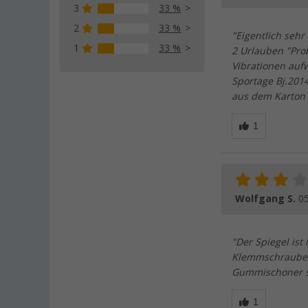
3
33 %
2
33 %
"Eigentlich sehr
1
33 %
2 Urlauben "Pro
Vibrationen auf
Sportage Bj.20
aus dem Karton 
Wolfgang S.
05
"Der Spiegel ist
Klemmschrauben 
Gummischoner sc