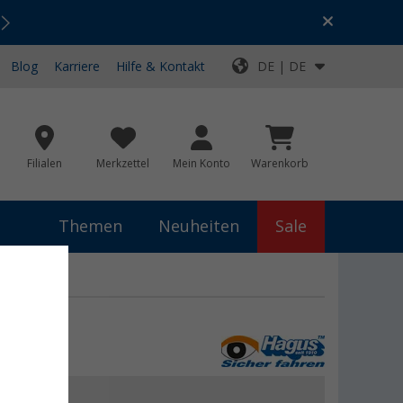
Urlaubs-SALE:
Top-Deals für dein Abenteuer!
Blog
Karriere
Hilfe & Kontakt
DE | DE
Filialen
Merkzettel
Mein Konto
Warenkorb
Themen
Neuheiten
Sale
 €