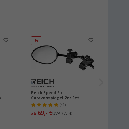
%
%
-
Reich Speed Fix
Reich 
m
Caravanspiegel 2er Set
Aufst
Konve
(41)
69,- €
ab
UVP
87,- €
49,
99