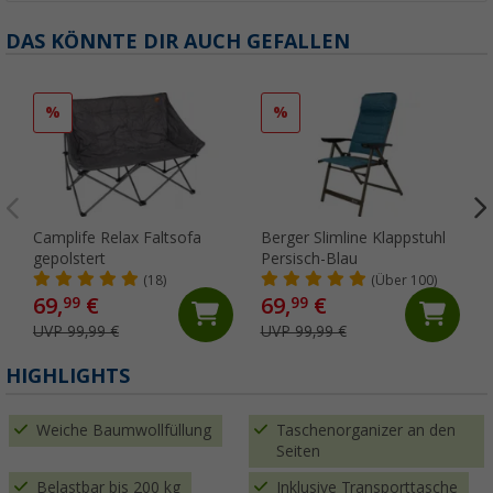
DAS KÖNNTE DIR AUCH GEFALLEN
%
%
Camplife Relax Faltsofa
Berger Slimline Klappstuhl
gepolstert
Persisch-Blau
(18)
(Über 100)
69,
€
69,
€
99
99
UVP 99,99 €
UVP 99,99 €
HIGHLIGHTS
Weiche Baumwollfüllung
Taschenorganizer an den
Seiten
Belastbar bis 200 kg
Inklusive Transporttasche