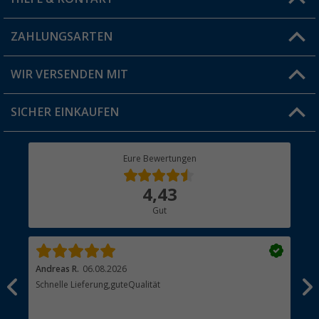
Vorteilskarte
Blog
ZAHLUNGSARTEN
FAQ & Kontakt
Produkttester
Versandinformationen
WIR VERSENDEN MIT
Jobs & Karriere
Click & Collect
SICHER EINKAUFEN
Geschenkgutschein
Rücksendung
Berger Bewusst
Eure Bewertungen
Bestellstatus
Über uns
4,43
Hauptkatalog
Gut
Händler werden
Andreas R.
06.08.2026
Dir
erne
Schnelle Lieferung,guteQualität
Die
Bes