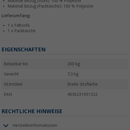
Material Bezug (Stuhl): 100 % Polyester
Material Bezug (Packtasche): 100 % Polyester
Lieferumfang:
1 x Faltsofa
1 x Packtasche
EIGENSCHAFTEN
Belastbar bis
200 kg
Gewicht
7,3 kg
Sitzmöbel
Breite Sitzfläche
EAN
4036231091322
RECHTLICHE HINWEISE
Herstellerinformationen