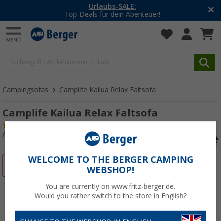
-20% auf Kleidung und Schuhe
Mit dem Aktionscode
20SSV
Campingsofas
Camplife Kailua Relax Faltsofa
Camplife Kailua Relax Faltsofa
(15)
Art.-Nr.: 035436
WELCOME TO THE BERGER CAMPING
%
WEBSHOP!
You are currently on www.fritz-berger.de.
Would you rather switch to the store in English?