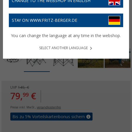
CHANGE TO THE WEBSHOP IN ENGLISH
STAY ON WWW.FRITZ-BERGER.DE
You can change the language at any time in the webshop.
SELECT ANOTHER LANGUAGE
UVP
149,- €
79,
€
99
Preise inkl. MwSt.,
versandkostenfrei
Bis zu 5% Vorteilskartenbonus sichern