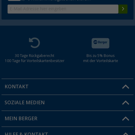
30 Tage Rückgaberecht
Bis zu 5% Bonus
100 Tage für Vorteilskartenbesitzer
mit der Vorteilskarte
KONTAKT
SOZIALE MEDIEN
Du hast eine Frage?
MEIN BERGER
Filiale finden
HILFE & KONTAKT