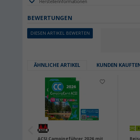
Herstellerinformationen
BEWERTUNGEN
DIESEN ARTIKEL BEWERTEN
ÄHNLICHE ARTIKEL
KUNDEN KAUFTE
opa
ACSI Campingführer 2026 mit
Reis