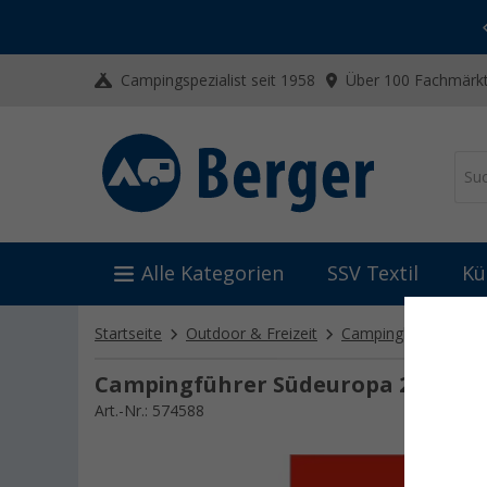
-20% auf Kleidung und Schuhe
Mit dem Aktionscode
20SSV
Campingspezialist seit 1958
Über 100 Fachmärkt
Alle Kategorien
SSV Textil
Kü
Startseite
Outdoor & Freizeit
Campingliteratur
Campingführer Südeuropa 2025
Art.-Nr.: 574588