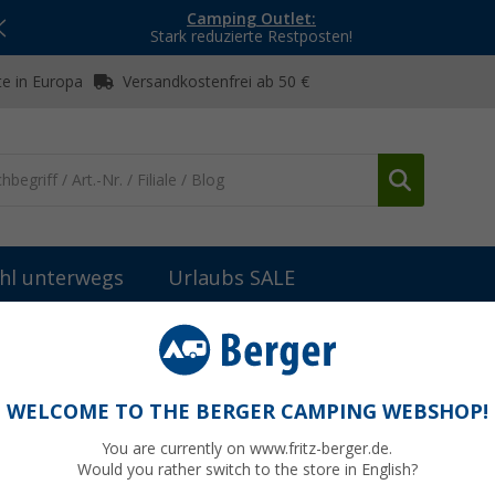
Camping Outlet:
Stark reduzierte Restposten!
e in Europa
Versandkostenfrei ab 50 €
hl unterwegs
Urlaubs SALE
Campingführer
Campingführer Südeuropa 2025
WELCOME TO THE BERGER CAMPING WEBSHOP!
You are currently on www.fritz-berger.de.
Would you rather switch to the store in English?