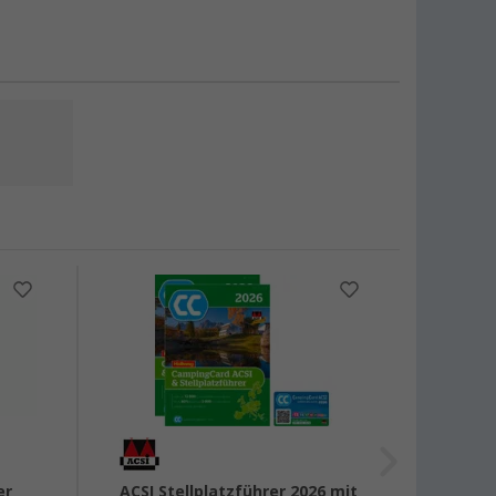
er
ACSI Stellplatzführer 2026 mit
ACSI 