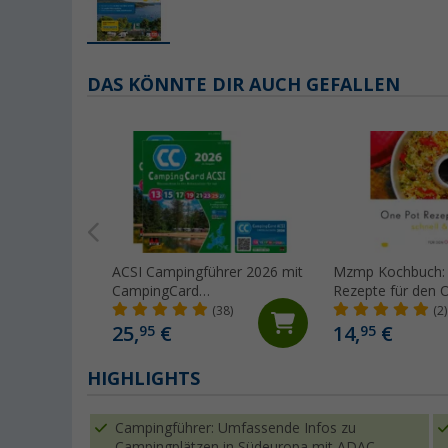
DAS KÖNNTE DIR AUCH GEFALLEN
ACSI Campingführer 2026 mit
Mzmp Kochbuch:
CampingCard
Rezepte für den 
Ermäßigungskarte (Deutsch)
Backofen
(38)
(2)
25,
€
14,
€
95
95
HIGHLIGHTS
Campingführer: Umfassende Infos zu
Campingplätzen in Südeuropa mit ADAC