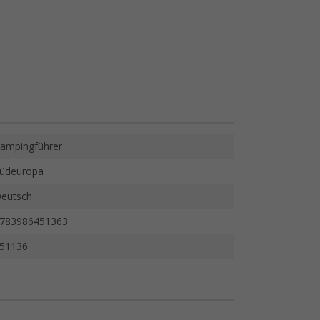
ampingführer
üdeuropa
eutsch
783986451363
51136