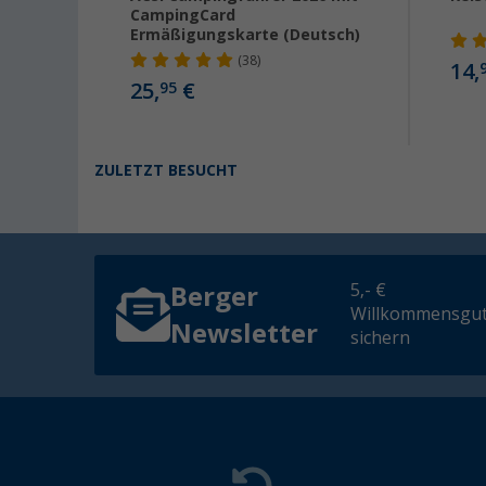
CampingCard
ndern
Ermäßigungskarte (Deutsch)
(38)
14,
25,
€
95
ZULETZT BESUCHT
5,- €
Berger
Willkommensgut
Newsletter
sichern