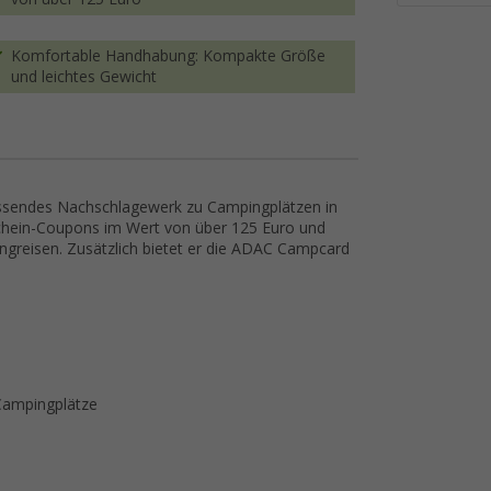
Komfortable Handhabung: Kompakte Größe
und leichtes Gewicht
ssendes Nachschlagewerk zu Campingplätzen in
chein-Coupons im Wert von über 125 Euro und
pingreisen. Zusätzlich bietet er die ADAC Campcard
Campingplätze