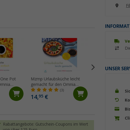
Fi
INFORMAT
Ve
Di
UNSER SER
 One Pot
Mzmp Urlaubsküche leicht
Omnia Kochbuch a
Omnia
gemacht für den Omnia
(9)
Backofen Kochbuch 108
(3)
Si
Seiten
14,
€
19,
€
95
50
Ko
Bi
Cl
Rabattangebote: Gutschein-Coupons im Wert
von über 125 Euro