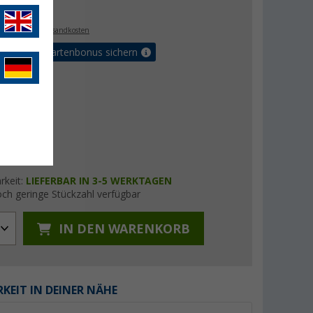
€
0
. MwSt.,
zzgl. Versandkosten
5% Vorteilskartenbonus sichern
rkeit:
LIEFERBAR IN 3-5 WERKTAGEN
ch geringe Stückzahl verfügbar
IN DEN WARENKORB
KEIT IN DEINER NÄHE