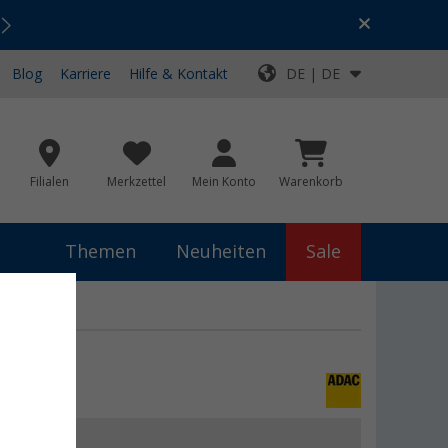
Urlaubs-SALE:
Top-Deals für dein Abenteuer!
Blog
Karriere
Hilfe & Kontakt
DE | DE
Filialen
Merkzettel
Mein Konto
Warenkorb
Themen
Neuheiten
Sale