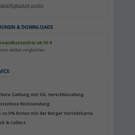
lialverfügbarkeit prüfen
IONEN & DOWNLOADS
rsandkostenfrei ab 50 €
esen Artikel vergleichen
VICE
uf Deutsch
Andreas Austilat - Hotel kann
Marie-Christine Holl
jeder. Meine Frau, unser
LIFE - Mein persönl
Wohnwagen und ich
Logbuch
(10)
(2)
chere Zahlung mit SSL Verschlüsselung
11,- €
15,
€
99
stenlose Rücksendung
s zu 5% Bonus mit der Berger Vorteilskarte
ick & Collect