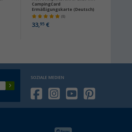
CampingCard
2026 
Ermäßigungskarte (Deutsch)
Ermäß
(8)
33,
€
29,
95
95
SOZIALE MEDIEN