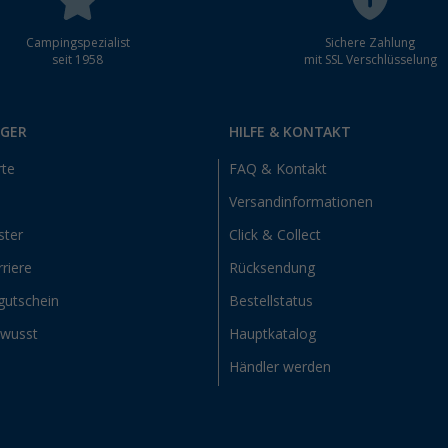
Campingspezialist
Sichere Zahlung
seit 1958
mit SSL Verschlüsselung
RGER
HILFE & KONTAKT
rte
FAQ & Kontakt
Versandinformationen
ster
Click & Collect
riere
Rücksendung
gutschein
Bestellstatus
ewusst
Hauptkatalog
Händler werden