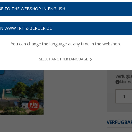
29,
9
E TO THE WEBSHOP IN ENGLISH
Preise inkl
Bis zu 
ON WWW.FRITZ-BERGER.DE
You can change the language at any time in the webshop.
SELECT ANOTHER LANGUAGE
Verfügba
Nur no
1
VERFÜGBAR