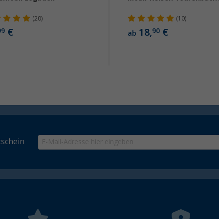
(20)
(10)
€
18,
€
99
90
ab
schein