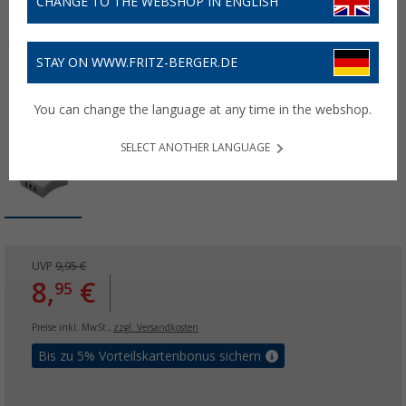
CHANGE TO THE WEBSHOP IN ENGLISH
STAY ON WWW.FRITZ-BERGER.DE
You can change the language at any time in the webshop.
SELECT ANOTHER LANGUAGE
UVP
9,95 €
8,
€
95
Preise inkl. MwSt.,
zzgl. Versandkosten
Bis zu 5% Vorteilskartenbonus sichern