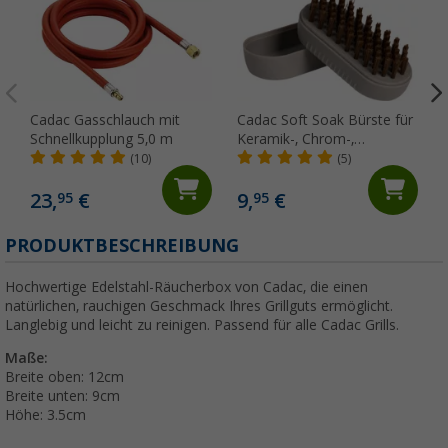
Cadac Gasschlauch mit
Cadac Soft Soak Bürste für
Schnellkupplung 5,0 m
Keramik-, Chrom-,
Gusseisen- und emaillierten
(10)
(5)
Oberflächen 12 cm
23,
€
9,
€
95
95
PRODUKTBESCHREIBUNG
Hochwertige Edelstahl-Räucherbox von Cadac, die einen
natürlichen, rauchigen Geschmack Ihres Grillguts ermöglicht.
Langlebig und leicht zu reinigen. Passend für alle Cadac Grills.
Maße:
Breite oben: 12cm
Breite unten: 9cm
Höhe: 3.5cm