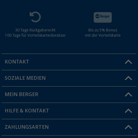
30 Tage Rückgaberecht
Bis zu 5% Bonus
100 Tage für Vorteilskartenbesitzer
mit der Vorteilskarte
KONTAKT
SOZIALE MEDIEN
Du hast eine Frage?
MEIN BERGER
Filiale finden
HILFE & KONTAKT
Vorteilskarte
Blog
ZAHLUNGSARTEN
FAQ & Kontakt
Produkttester