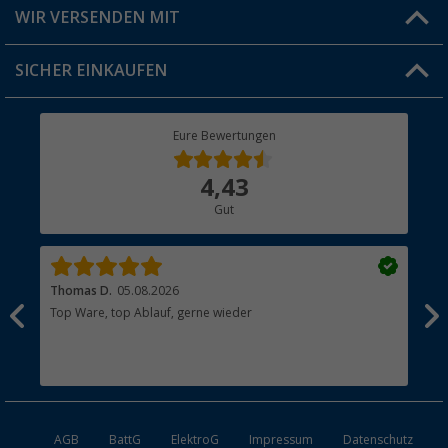
Versandinformationen
WIR VERSENDEN MIT
Jobs & Karriere
Click & Collect
SICHER EINKAUFEN
Geschenkgutschein
Rücksendung
Berger Bewusst
Eure Bewertungen
Bestellstatus
Über uns
4,43
Hauptkatalog
Gut
Händler werden
Thomas D.
05.08.2026
Kla
Top Ware, top Ablauf, gerne wieder
Wie
ein
AGB
BattG
ElektroG
Impressum
Datenschutz