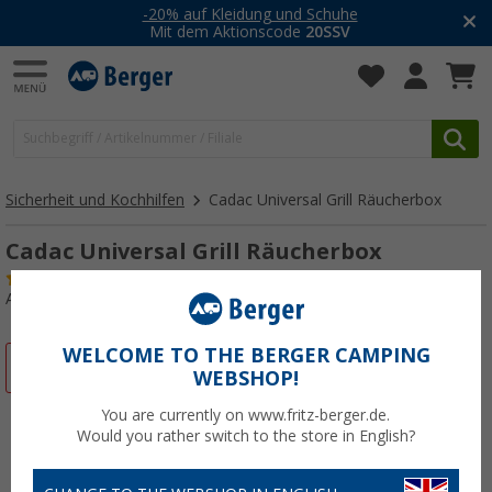
-20% auf Kleidung und Schuhe
Mit dem Aktionscode
20SSV
Sicherheit und Kochhilfen
Cadac Universal Grill Räucherbox
Cadac Universal Grill Räucherbox
(1)
Art.-Nr.: 515820
WELCOME TO THE BERGER CAMPING
%
WEBSHOP!
You are currently on www.fritz-berger.de.
Would you rather switch to the store in English?