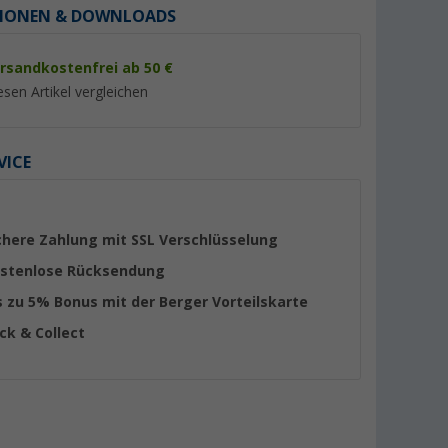
IONEN & DOWNLOADS
rsandkostenfrei ab 50 €
esen Artikel vergleichen
VICE
chere Zahlung mit SSL Verschlüsselung
stenlose Rücksendung
s zu 5% Bonus mit der Berger Vorteilskarte
t Piezo D
Cadac Kunstoffuß (hinten)
Cadac Reglerknopf
ick & Collect
hef 2 / 50 -
nummer
11,- €
8,- €