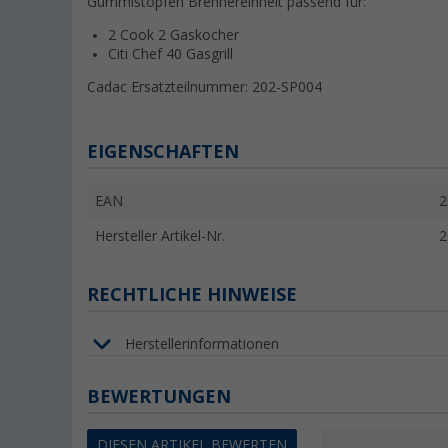
Gummistopfen Brennereinheit passend für:
2 Cook 2 Gaskocher
Citi Chef 40 Gasgrill
Cadac Ersatzteilnummer: 202-SP004
EIGENSCHAFTEN
EAN
2
Hersteller Artikel-Nr.
2
RECHTLICHE HINWEISE
Herstellerinformationen
BEWERTUNGEN
DIESEN ARTIKEL BEWERTEN