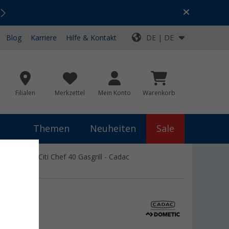
Urlaubs-SALE:
Top-Deals für dein Abenteuer!
Blog
Karriere
Hilfe & Kontakt
DE | DE
Filialen
Merkzettel
Mein Konto
Warenkorb
Themen
Neuheiten
Sale
kocher / Citi Chef 40 Gasgrill - Cadac