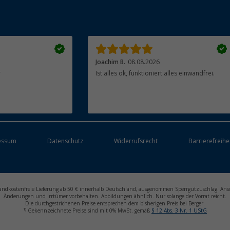
Joachim B.
08.08.2026
r
Ist alles ok, funktioniert alles einwandfrei.
essum
Datenschutz
Widerrufsrecht
Barrierefreihe
ersandkostenfreie Lieferung ab 50 € innerhalb Deutschland, ausgenommen Sperrgutzuschlag. Ans
Änderungen und Irrtümer vorbehalten. Abbildungen ähnlich. Nur solange der Vorrat reicht.
Die durchgestrichenen Preise entsprechen dem bisherigen Preis bei Berger.
1)
Gekennzeichnete Preise sind mit 0% MwSt. gemäß
§ 12 Abs. 3 Nr. 1 UStG