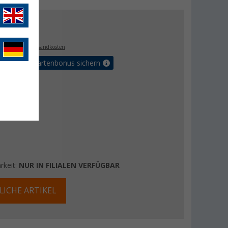
€
. MwSt.,
zzgl. Versandkosten
5% Vorteilskartenbonus sichern
rkeit:
NUR IN FILIALEN VERFÜGBAR
LICHE ARTIKEL