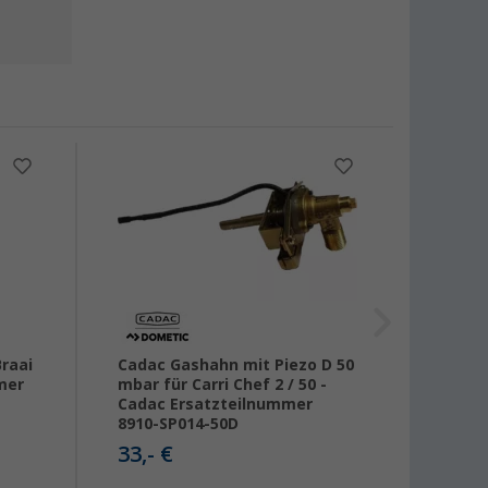
Braai
Cadac Gashahn mit Piezo D 50
Cadac
mer
mbar für Carri Chef 2 / 50 -
Cadac Ersatzteilnummer
2,
50
8910-SP014-50D
33,- €