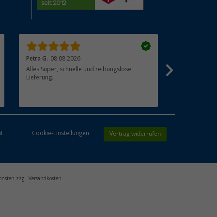
Petra G.
08.08.2026
Jörg S.
08.08
Alles Super, schnelle und reibungslose
Qualität stimm
Lieferung.
ich komme w
Vertrag widerrufen
it
Cookie-Einstellungen
onsten zzgl. Versandkosten.