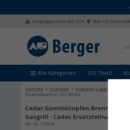
-20% auf Kleidung und Schuhe
Mit dem Aktionscode
20SSV
Campingspezialist seit 1958
Über 100 Fachmärkt
Alle Kategorien
SSV Textil
Kü
Startseite
Ersatzteile
Ersatzteile Cadac
Ersatztei
Ersatzteilnummer 202-SP004
Cadac Gummistopfen Brennereinheit
Gasgrill - Cadac Ersatzteilnummer 
Art.-Nr.: 137636