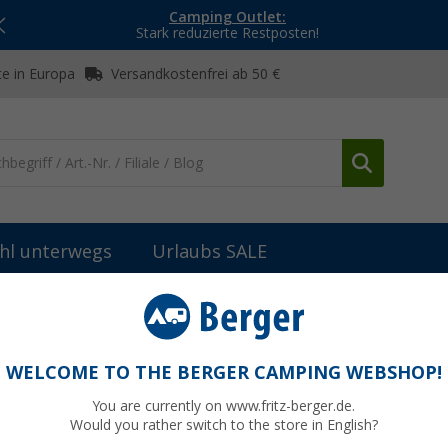
Camping Outlet:
Stark reduzierte Restposten!
e in Europa
Versandkostenfrei ab 50 €
hl unterwegs
Urlaubs SALE
le Cadac Grills
Cadac Gummistopfen Brennereinheit für 2 Cook 2 Gas
 für 2 Cook 2 Gaskocher / Citi Chef 40
WELCOME TO THE BERGER CAMPING WEBSHOP!
202-SP004
You are currently on www.fritz-berger.de.
Would you rather switch to the store in English?