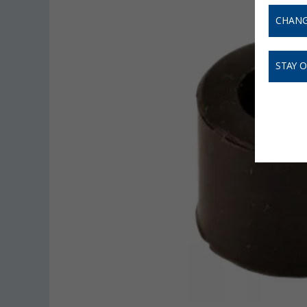
CHANG
STAY 