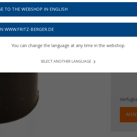
E TO THE WEBSHOP IN ENGLISH
2,
50
Preise inkl
ON WWW.FRITZ-BERGER.DE
Bis zu 
You can change the language at any time in the webshop.
SELECT ANOTHER LANGUAGE
Verfügba
ÄHN