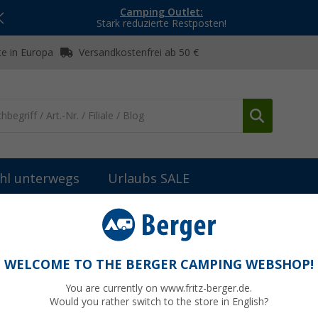
Camping Outlet:
Stark reduzierte Restposten!
e in Europa
Versandkostenfrei ab 50 €
hl unterwegs
Urlaubs SALE
Grills & Kocher
Grillroste, Pfannen und Platten
Cadac Grillrostpla
WELCOME TO THE BERGER CAMPING WEBSHOP!
You are currently on www.fritz-berger.de.
Would you rather switch to the store in English?
UVP
69,95