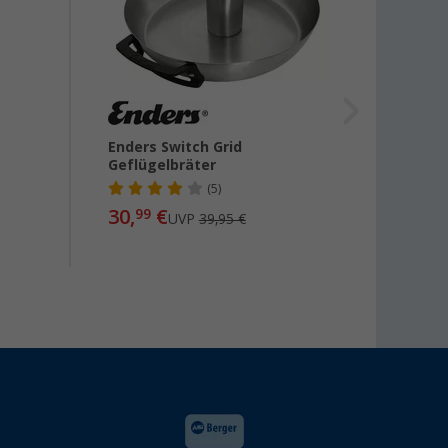
Enders Switch Grid
CADAC
Geflügelbräter
Grillp
(5)
30,
€
32
99
UVP
39,95 €
ab