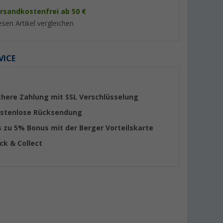
rsandkostenfrei ab 50 €
esen Artikel vergleichen
VICE
chere Zahlung mit SSL Verschlüsselung
stenlose Rücksendung
s zu 5% Bonus mit der Berger Vorteilskarte
enständer
Cadac Soft Soak
Enders Wetterschutz
ick & Collect
 cm
Reinigungsschale für
Urban- und Explorer
Grilloberflächen und Pfannen
(10)
(90)
50 cm
32,
€
19,
€
95
90
UVP 34,95 €
UVP 19,99 €