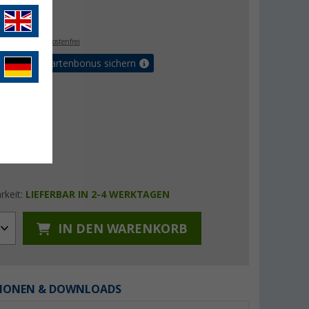
€
9
. MwSt.,
versandkostenfrei
5% Vorteilskartenbonus sichern
rkeit:
LIEFERBAR IN 2-4 WERKTAGEN
IN DEN WARENKORB
IONEN & DOWNLOADS