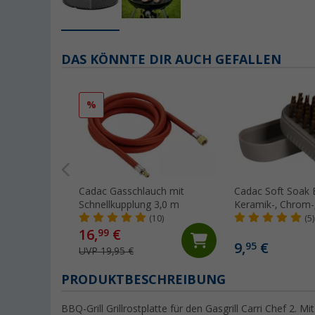
DAS KÖNNTE DIR AUCH GEFALLEN
%
Cadac Gasschlauch mit
Cadac Soft Soak 
Schnellkupplung 3,0 m
Keramik-, Chrom-, Gusseise
und emaillierten 
(10)
(5)
12 cm
16,
€
99
9,
€
95
UVP 19,95 €
PRODUKTBESCHREIBUNG
BBQ-Grill Grillrostplatte für den Gasgrill Carri Chef 2. M