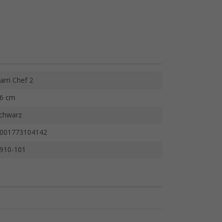
arri Chef 2
6 cm
chwarz
001773104142
910-101