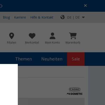
Urlaubs-SALE:
Top-Deals für dein Abenteuer!
Blog
Karriere
Hilfe & Kontakt
DE | DE
Filialen
Merkzettel
Mein Konto
Warenkorb
Themen
Neuheiten
Sale
tte
 €