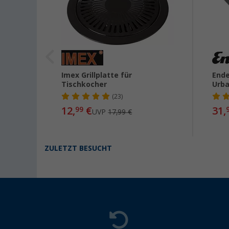
sgrill
Imex Grillplatte für
Ende
Tischkocher
Urban
(23)
12,
€
31,
99
UVP
17,99 €
ZULETZT BESUCHT