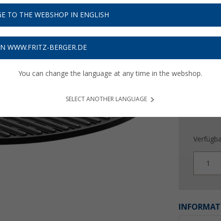
59,
9
E TO THE WEBSHOP IN ENGLISH
Preise inkl
Bis zu 
ON WWW.FRITZ-BERGER.DE
You can change the language at any time in the webshop.
SELECT ANOTHER LANGUAGE
Verfügba
1
INFORMAT