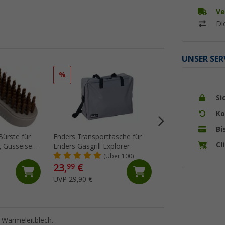
Ve
Di
UNSER SER
%
%
Si
Ko
Bi
Bürste für
Enders Transporttasche für
Cadac Kaffeekann
Cl
n-
Enders Gasgrill Explorer
aus Edelstahl 13,7
Oberflächen
(Über 100)
(7)
23,
€
7,
€
99
99
UVP 29,90 €
UVP 9,95 €
it Wärmeleitblech.