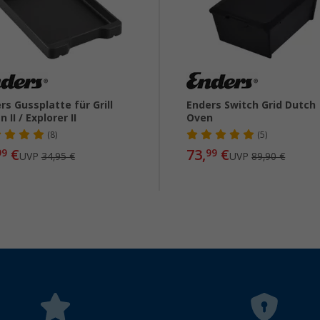
rs Gussplatte für Grill
Enders Switch Grid Dutch
 II / Explorer II
Oven
(8)
(5)
€
73,
€
99
99
UVP
34,95 €
UVP
89,90 €