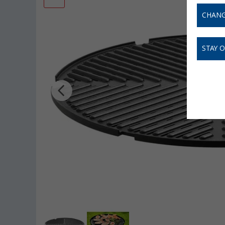
CHANG
STAY 