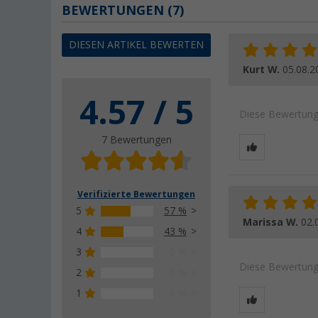
BEWERTUNGEN
(7)
DIESEN ARTIKEL BEWERTEN
Kurt W.
05.08.2
4.57 / 5
Diese Bewertung 
7 Bewertungen
Verifizierte Bewertungen
5
57 %
Marissa W.
02.
4
43 %
3
0 %
Diese Bewertung 
2
0 %
1
0 %