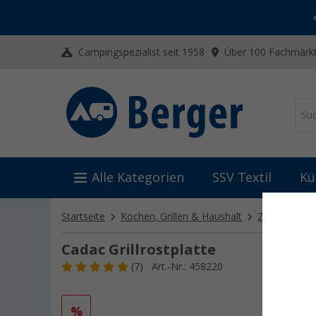
-20% auf Kleidung und Schuhe
Mit dem Aktionscode
20SSV
Campingspezialist seit 1958
Über 100 Fachmärkt
Alle Kategorien
SSV Textil
Kü
Startseite
Kochen, Grillen & Haushalt
Zubehör für 
Cadac Grillrostplatte
(7)
Art.-Nr.: 458220
%