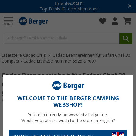
-20% auf Kleidung und Schuhe
Mit dem Aktionscode
20SSV
Ersatzteile Cadac Grills
Cadac Brennereinheit für Safari Chef 30
Compact - Cadac Ersatzteilnummer 6525-SP007
Cadac Brennereinheit für Safari Chef 30
Compact - Cadac Ersatzteilnummer 6525-
SP007
WELCOME TO THE BERGER CAMPING
Art.-Nr.: 577023
WEBSHOP!
You are currently on www.fritz-berger.de.
Would you rather switch to the store in English?