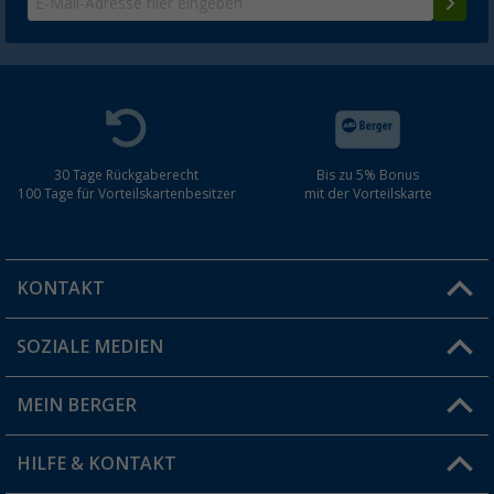
30 Tage Rückgaberecht
Bis zu 5% Bonus
100 Tage für Vorteilskartenbesitzer
mit der Vorteilskarte
KONTAKT
SOZIALE MEDIEN
Du hast eine Frage?
MEIN BERGER
Filiale finden
HILFE & KONTAKT
Vorteilskarte