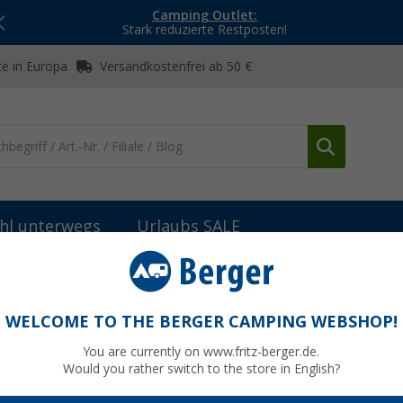
Camping Outlet:
Stark reduzierte Restposten!
e in Europa
Versandkostenfrei ab 50 €
hl unterwegs
Urlaubs SALE
Brütting Mount Pinos High Herren Wanderstiefel
 Wanderstiefel
WELCOME TO THE BERGER CAMPING WEBSHOP!
You are currently on www.fritz-berger.de.
Would you rather switch to the store in English?
UVP
89,95