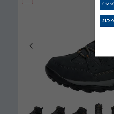
CHANG
STAY 