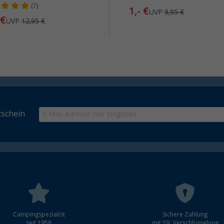
(7)
1,- €
UVP
9,95 €
€
UVP
12,95 €
schein
Campingspezialist
Sichere Zahlung
seit 1958
mit SSL Verschlüsselung