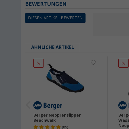
BEWERTUNGEN
DIESEN ARTIKEL BEWERTEN
ÄHNLICHE ARTIKEL
%
%
Berger Neoprenslipper
Berg
Beachwalk
Wass
Neop
(89)