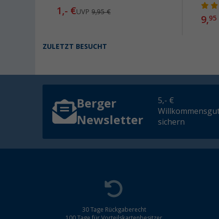
1,- €
UVP
9,95 €
9,
95
ZULETZT BESUCHT
5,- €
Berger
Willkommensgut
Newsletter
sichern
30 Tage Rückgaberecht
100 Tage für Vorteilskartenbesitzer