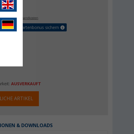
€
5
. MwSt.,
zzgl. Versandkosten
5% Vorteilskartenbonus sichern
rkeit:
AUSVERKAUFT
LICHE ARTIKEL
IONEN & DOWNLOADS