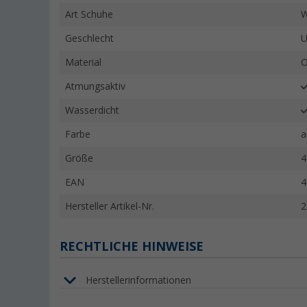
Art Schuhe
W
Geschlecht
U
Material
O
Atmungsaktiv
Wasserdicht
Farbe
a
Größe
4
EAN
4
Hersteller Artikel-Nr.
2
RECHTLICHE HINWEISE
Herstellerinformationen