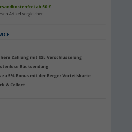
rsandkostenfrei ab 50 €
esen Artikel vergleichen
VICE
%
%
chere Zahlung mit SSL Verschlüsselung
stenlose Rücksendung
s zu 5% Bonus mit der Berger Vorteilskarte
og Unisex
Crocs Crocband Clog Unisex
Crocs Classic Clog 
ick & Collect
Sandalen
Unisex Sandalen
(31)
(76)
44,
€
44,
€
95
95
UVP 54,99 €
UVP 54,99 €