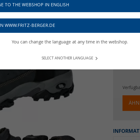
49,
E TO THE WEBSHOP IN ENGLISH
9
Preise inkl
ON WWW.FRITZ-BERGER.DE
Bis zu 
You can change the language at any time in the webshop.
SELECT ANOTHER LANGUAGE
Verfügba
ÄHN
INFORMAT