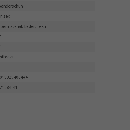
anderschuh
nisex
bermaterial: Leder, Textil
nthrazit
1
019329406444
21284-41