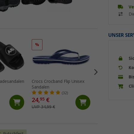
Ve
Di
UNSER SER
%
%
Si
Ko
Bi
Badesandalen
Crocs Crocband Flip Unisex
Crocs Crocband Cl
Cl
Sandalen
Sandalen
(32)
(94)
24,
€
49,
€
95
95
UVP 34,99 €
UVP 59,99 €
Rutschfest