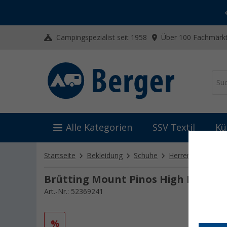
-20% auf Kleidung und Schuhe
Mit dem Aktionscode
20SSV
Campingspezialist seit 1958
Über 100 Fachmärkt
Alle Kategorien
SSV Textil
Kü
Startseite
Bekleidung
Schuhe
Herrenschuhe
Brütting Mount Pinos High Herren
Art.-Nr.: 52369241
%