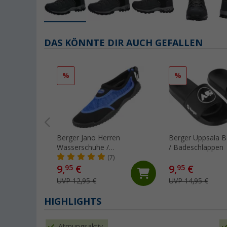
DAS KÖNNTE DIR AUCH GEFALLEN
%
%
Berger Jano Herren
Berger Uppsala 
Wasserschuhe /
/ Badeschlappen
Neoprenschuhe
(7)
9,
€
9,
€
95
95
UVP 12,95 €
UVP 14,95 €
HIGHLIGHTS
Atmungsaktiv