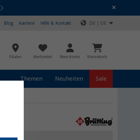
Urlaubs-SALE:
Top-Deals für dein Abenteuer!
Blog
Karriere
Hilfe & Kontakt
DE | DE
Filialen
Merkzettel
Mein Konto
Warenkorb
Themen
Neuheiten
Sale
 €