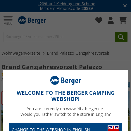
-20% auf Kleidung und Schuhe
Mit dem Aktionscode
20SSV
Wohnwagenvorzelte
Brand Palazzo Ganzjahresvorzelt
Brand Ganzjahresvorzelt Palazzo
(7)
Art.-Nr.: 276720958
WELCOME TO THE BERGER CAMPING
%
WEBSHOP!
You are currently on www.fritz-berger.de.
Would you rather switch to the store in English?
CHANGE TO THE WEBSHOP IN ENGLISH