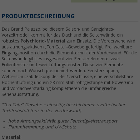
PRODUKTBESCHREIBUNG
Das Brand Palazzo, bei diesem Saison- und Ganzjahres-
Vorzeltmodell kommt für das Dach und die Seitenwände ein
robustes
Polychlorid-Material
zum Einsatz. Die Vorderwand wird
aus atmungsaktivem „Ten Cate“-Gewebe gefertigt. Frei wählbare
Eingangsposition durch die Elementtechnik der Vorderwand. Für die
Seitenwände gibt es insgesamt vier Fensterelemente: zwei
Folienfenster und zwei Lüftungsfenster. Diese vier Elemente
können nach Wunsch positioniert werden. Fensterklappen,
Wetterschutzabdeckung der Reißverschlüsse, eine verschließbare
Hochentlüftung und ein 28 mm Stahlrohrgestänge mit PowerGrip
und Vordachverstärkung komplettieren die umfangreiche
Serienausstattung.
"Ten Cate"-Gewebe = einseitig beschichteter, synthetischer
Textilrohstoff (nur in der Vorderwand)
hohe Atmungsaktivität, guter Feuchtigkeitstransport
Flammhemmung und UV-Schutz
Material: