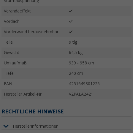
Sturmabspannung
-
Verandaeffekt
Vordach
Vorderwand herausnehmbar
Teile
9 tlg
Gewicht
64,5 kg
Umlaufmaß
939 - 958 cm
Tiefe
240 cm
EAN
4251649301225
Hersteller Artikel-Nr.
V2PALA2421
RECHTLICHE HINWEISE
Herstellerinformationen