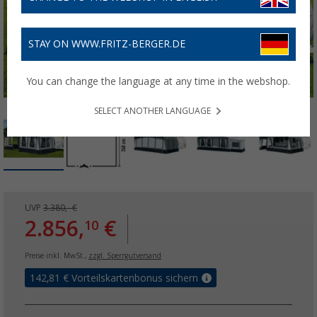
STAY ON WWW.FRITZ-BERGER.DE
You can change the language at any time in the webshop.
SELECT ANOTHER LANGUAGE
UVP
3.380,- €
2.856,
€
10
Preise inkl. MwSt.,
zzgl. Sperrgutversand
142,81
€ Vorteilskartenbonus sichern