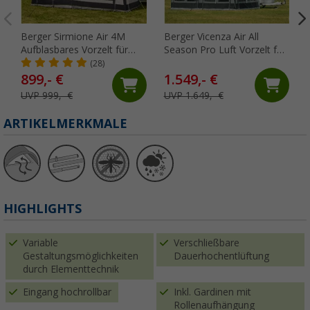
Berger Sirmione Air 4M
Berger Vicenza Air All
Aufblasbares Vorzelt für
Season Pro Luft Vorzelt für
Wohnwagen, Anbauhöhe
Wohnwagen (Größe 15),
(28)
240 - 255 cm
Umlaufmaß 971 - 1000 cm
899,- €
1.549,- €
UVP 999,- €
UVP 1.649,- €
ARTIKELMERKMALE
HIGHLIGHTS
Variable
Verschließbare
Gestaltungsmöglichkeiten
Dauerhochentlüftung
durch Elementtechnik
Eingang hochrollbar
Inkl. Gardinen mit
Rollenaufhängung