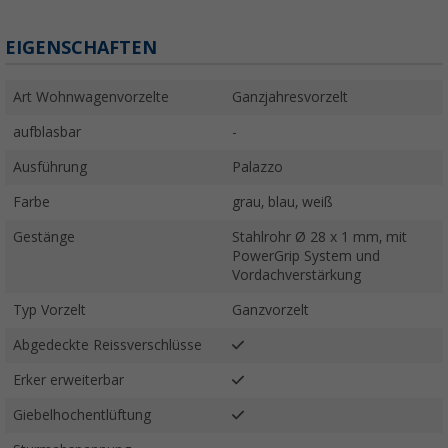
EIGENSCHAFTEN
Art Wohnwagenvorzelte
Ganzjahresvorzelt
aufblasbar
-
Ausführung
Palazzo
Farbe
grau, blau, weiß
Gestänge
Stahlrohr Ø 28 x 1 mm, mit
PowerGrip System und
Vordachverstärkung
Typ Vorzelt
Ganzvorzelt
Abgedeckte Reissverschlüsse
Erker erweiterbar
Giebelhochentlüftung