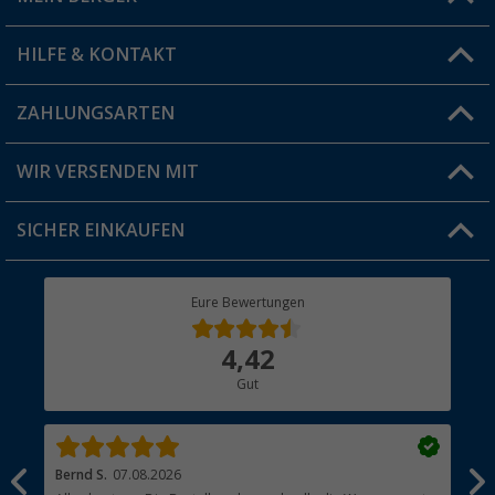
Filiale finden
HILFE & KONTAKT
Vorteilskarte
Blog
ZAHLUNGSARTEN
FAQ & Kontakt
Produkttester
Versandinformationen
WIR VERSENDEN MIT
Jobs & Karriere
Click & Collect
SICHER EINKAUFEN
Geschenkgutschein
Rücksendung
Berger Bewusst
Eure Bewertungen
Bestellstatus
Über uns
4,42
Hauptkatalog
Gut
Händler werden
Bernd S.
07.08.2026
Rol