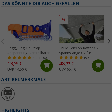
DAS KÖNNTE DIR AUCH GEFALLEN
%
Peggy Peg Tie Strap
Thule Tension Rafter G2
Abspannung/ verstellbarer
Spannstange G2 für
Markiesenspanngurt
Omnistor 6200 + 6300 250
(Über 100)
(99)
cm
13,
€
48,
€
90
99
UVP 14,50 €
UVP 65,- €
ARTIKELMERKMALE
HIGHLIGHTS