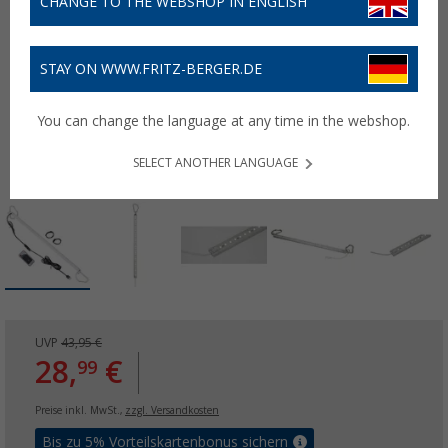
CHANGE TO THE WEBSHOP IN ENGLISH
STAY ON WWW.FRITZ-BERGER.DE
You can change the language at any time in the webshop.
SELECT ANOTHER LANGUAGE
UVP
43,95 €
28,
€
99
Preise inkl. MwSt.,
zzgl. Versandkosten
Bis zu 5% Vorteilskartenbonus sichern