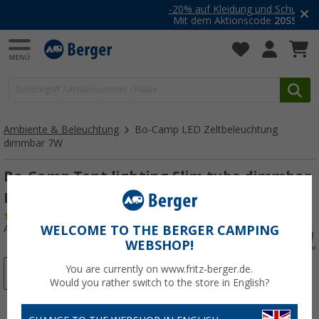
-20% auf Kleidung und Schuhe
Mit dem Aktionscode
20SSV
Ambiente & Beleuchtung
Bo-Camp LED Zeltbeleuchtung
dimmbar 7W
Bo-Camp Tent lighting Slim tube dimmbar
LED Zeltbeleuchtung 7W
(3)
Art.-Nr.: 826832
WELCOME TO THE BERGER CAMPING
WEBSHOP!
You are currently on www.fritz-berger.de.
%
Would you rather switch to the store in English?