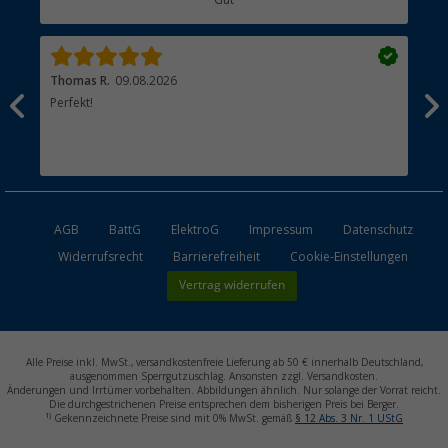
Händler werden
Thomas R.
09.08.2026
Rei
men.
Perfekt!
Top
esen
AGB
BattG
ElektroG
Impressum
Datenschutz
Widerrufsrecht
Barrierefreiheit
Cookie-Einstellungen
Vertrag widerrufen
Alle Preise inkl. MwSt., versandkostenfreie Lieferung ab 50 € innerhalb Deutschland,
ausgenommen Sperrgutzuschlag. Ansonsten zzgl. Versandkosten.
Änderungen und Irrtümer vorbehalten. Abbildungen ähnlich. Nur solange der Vorrat reicht.
Die durchgestrichenen Preise entsprechen dem bisherigen Preis bei Berger.
1)
Gekennzeichnete Preise sind mit 0% MwSt. gemäß
§ 12 Abs. 3 Nr. 1 UStG