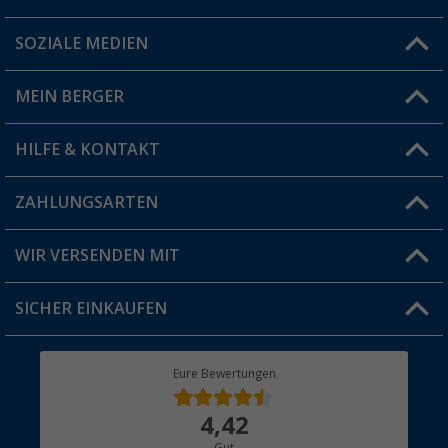
SOZIALE MEDIEN
Du hast eine Frage?
MEIN BERGER
Filiale finden
HILFE & KONTAKT
Vorteilskarte
Blog
ZAHLUNGSARTEN
FAQ & Kontakt
Produkttester
Versandinformationen
WIR VERSENDEN MIT
Jobs & Karriere
Click & Collect
SICHER EINKAUFEN
Geschenkgutschein
Rücksendung
Berger Bewusst
Eure Bewertungen
Bestellstatus
Über uns
4,42
Hauptkatalog
Gut