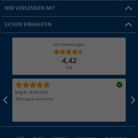
Produkttester
Versandinformationen
WIR VERSENDEN MIT
Jobs & Karriere
Click & Collect
SICHER EINKAUFEN
Geschenkgutschein
Rücksendung
Berger Bewusst
Eure Bewertungen
Bestellstatus
Über uns
4,42
Hauptkatalog
Gut
Händler werden
Jörg H.
08.08.2026
Kla
Alles super wie immer
Ein
und
Lei
Max
unk