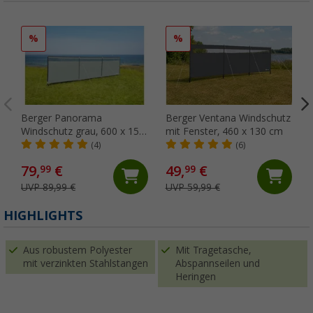
%
%
Berger Panorama
Berger Ventana Windschutz
Windschutz grau, 600 x 150
mit Fenster, 460 x 130 cm
cm
(4)
(6)
79,
€
49,
€
99
99
UVP 89,99 €
UVP 59,99 €
(
HIGHLIGHTS
Aus robustem Polyester
Mit Tragetasche,
mit verzinkten Stahlstangen
Abspannseilen und
Heringen