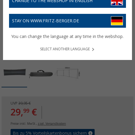
CHANGE TO THE WEBSHOP IN ENGLISH
STAY ON WWW.FRITZ-BERGER.DE
You can change the language at any time in the webshop.
SELECT ANOTHER LANGUAGE
UVP
39,95 €
29,
€
99
Preise inkl. MwSt.,
zzgl. Versandkosten
Bis zu 5% Vorteilskartenbonus sichern