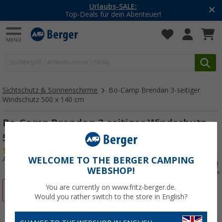
Urlaubs-SALE:
Top-Deals für dein Abenteuer!
Sichtschutz & Sonnenschirme
Bo-Camp Brendan 3-seitiger
Windschutz 500 x 140 cm
Bo-Camp Brendan 3-seitiger Windschutz
500 x 140 cm
(2)
Art.-Nr.: 779742
WELCOME TO THE BERGER CAMPING
WEBSHOP!
You are currently on www.fritz-berger.de.
%
Would you rather switch to the store in English?