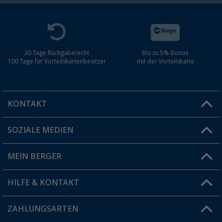
30 Tage Rückgaberecht
Bis zu 5% Bonus
100 Tage für Vorteilskartenbesitzer
mit der Vorteilskarte
KONTAKT
SOZIALE MEDIEN
Du hast eine Frage?
MEIN BERGER
Filiale finden
HILFE & KONTAKT
Vorteilskarte
Blog
ZAHLUNGSARTEN
FAQ & Kontakt