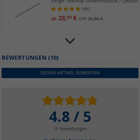
Berger Teleskop-Senkrechtstütze / Orkanst
(46)
28,
€
99
ab
UVP
31,99 €
Berger Teleskop-Spannstab / Firststab, Alu
BEWERTUNGEN
(10)
(52)
25,
€
99
DIESEN ARTIKEL BEWERTEN
ab
4.8 / 5
10 Bewertungen