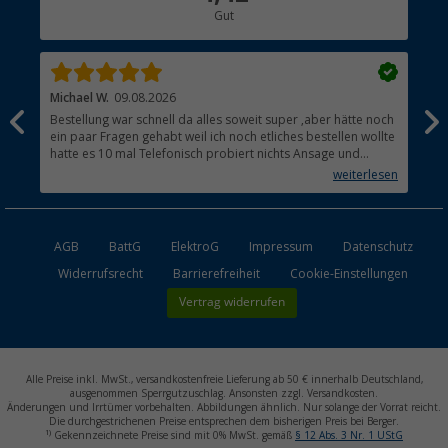
Gut
Händler werden
Michael W.
09.08.2026
And
Bestellung war schnell da alles soweit super ,aber hätte noch
Ich
ein paar Fragen gehabt weil ich noch etliches bestellen wollte
Lei
hatte es 10 mal Telefonisch probiert nichts Ansage und
mit
auflegen fertig .
auf
weiterlesen
Lie
AGB
BattG
ElektroG
Impressum
Datenschutz
Widerrufsrecht
Barrierefreiheit
Cookie-Einstellungen
Vertrag widerrufen
Alle Preise inkl. MwSt., versandkostenfreie Lieferung ab 50 € innerhalb Deutschland,
ausgenommen Sperrgutzuschlag. Ansonsten zzgl. Versandkosten.
Änderungen und Irrtümer vorbehalten. Abbildungen ähnlich. Nur solange der Vorrat reicht.
Die durchgestrichenen Preise entsprechen dem bisherigen Preis bei Berger.
1)
Gekennzeichnete Preise sind mit 0% MwSt. gemäß
§ 12 Abs. 3 Nr. 1 UStG