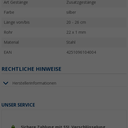
Art Gestänge
Zusatzgestänge
Farbe
silber
Länge von/bis
20 - 26 cm
Rohr
22 x 1 mm
Material
Stahl
EAN
4251096104004
RECHTLICHE HINWEISE
Herstellerinformationen
UNSER SERVICE
Sichere Zahlung mit SSL Verschlüsselung