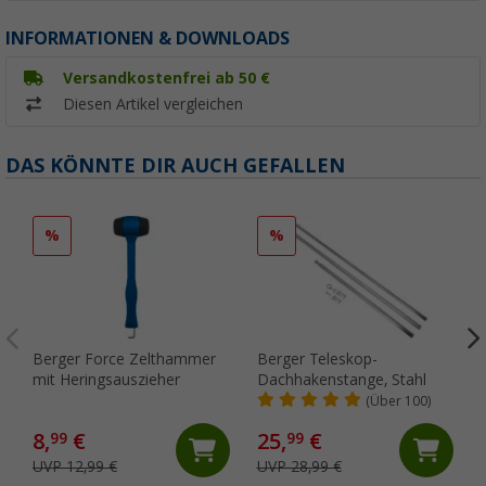
INFORMATIONEN & DOWNLOADS
Versandkostenfrei ab 50 €
Diesen Artikel vergleichen
DAS KÖNNTE DIR AUCH GEFALLEN
%
%
Berger Force Zelthammer
Berger Teleskop-
mit Heringsauszieher
Dachhakenstange, Stahl
(Über 100)
8,
€
25,
€
99
99
UVP 12,99 €
UVP 28,99 €