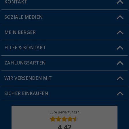
KONTAKT
SOZIALE MEDIEN
Du hast eine Frage?
MEIN BERGER
Filiale finden
HILFE & KONTAKT
Vorteilskarte
Blog
ZAHLUNGSARTEN
FAQ & Kontakt
Produkttester
Versandinformationen
WIR VERSENDEN MIT
Jobs & Karriere
Click & Collect
SICHER EINKAUFEN
Geschenkgutschein
Rücksendung
Berger Bewusst
Eure Bewertungen
Bestellstatus
Über uns
4,42
Hauptkatalog