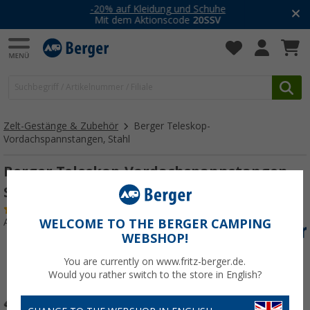
-20% auf Kleidung und Schuhe
Mit dem Aktionscode
20SSV
Zelt-Gestänge & Zubehör
Berger Teleskop-
Vordachspannstangen, Stahl
Berger Teleskop-Vordachspannstangen,
Stahl
(10)
Art.-Nr.: 251900
WELCOME TO THE BERGER CAMPING
WEBSHOP!
You are currently on www.fritz-berger.de.
Would you rather switch to the store in English?