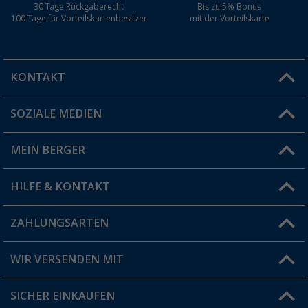
30 Tage Rückgaberecht
Bis zu 5% Bonus
100 Tage für Vorteilskartenbesitzer
mit der Vorteilskarte
KONTAKT
SOZIALE MEDIEN
Du hast eine Frage?
MEIN BERGER
Filiale finden
HILFE & KONTAKT
Vorteilskarte
Blog
ZAHLUNGSARTEN
FAQ & Kontakt
Produkttester
Versandinformationen
WIR VERSENDEN MIT
Jobs & Karriere
Click & Collect
SICHER EINKAUFEN
Geschenkgutschein