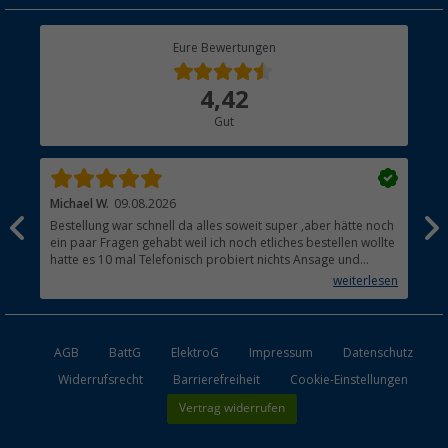
Rücksendung
Berger Bewusst
Eure Bewertungen
Bestellstatus
Über uns
4,42
Hauptkatalog
Gut
Händler werden
Michael W.
09.08.2026
And
Bestellung war schnell da alles soweit super ,aber hätte noch
Ich
ein paar Fragen gehabt weil ich noch etliches bestellen wollte
Lei
hatte es 10 mal Telefonisch probiert nichts Ansage und
mit
auflegen fertig .
auf
weiterlesen
Lie
AGB
BattG
ElektroG
Impressum
Datenschutz
Widerrufsrecht
Barrierefreiheit
Cookie-Einstellungen
Vertrag widerrufen