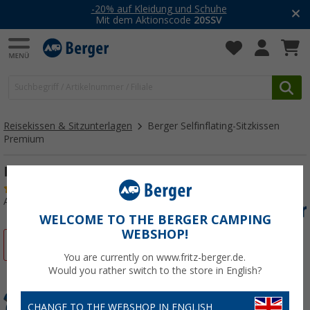
-20% auf Kleidung und Schuhe
Mit dem Aktionscode
20SSV
Reisekissen & Sitzunterlagen
Berger Selfinflating-Sitzkissen
Premium
Berger Selfinflating-Sitzkissen Premium
(7)
Art.-Nr.: 509970
WELCOME TO THE BERGER CAMPING
WEBSHOP!
%
You are currently on www.fritz-berger.de.
Would you rather switch to the store in English?
CHANGE TO THE WEBSHOP IN ENGLISH