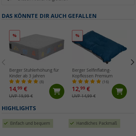
DAS KÖNNTE DIR AUCH GEFALLEN
%
%
Berger Stuhlerhöhung für
Berger Selfinflating-
Kinder ab 3 Jahren
Kopfkissen Premium
(8)
(16)
14,
€
12,
€
99
99
UVP 19,99 €
UVP 14,99 €
HIGHLIGHTS
Einfach und bequem
Handliches Packmaß