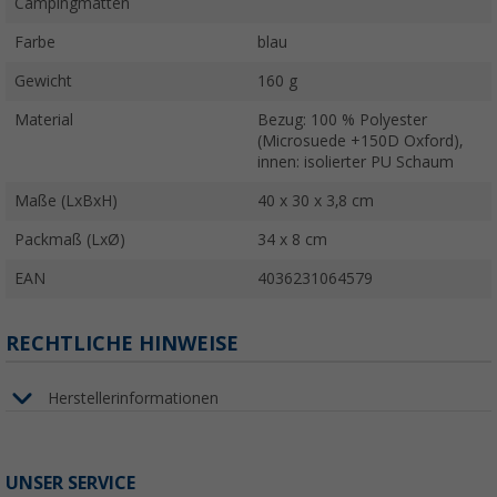
Campingmatten
Farbe
blau
Gewicht
160 g
Material
Bezug: 100 % Polyester
(Microsuede +150D Oxford),
innen: isolierter PU Schaum
Maße (LxBxH)
40 x 30 x 3,8 cm
Packmaß (LxØ)
34 x 8 cm
EAN
4036231064579
RECHTLICHE HINWEISE
Herstellerinformationen
UNSER SERVICE