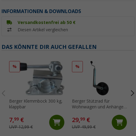
INFORMATIONEN & DOWNLOADS
Versandkostenfrei ab 50 €
Diesen Artikel vergleichen
DAS KÖNNTE DIR AUCH GEFALLEN
%
%
Berger Klemmbock 300 kg,
Berger Stützrad für
klappbar
Wohnwagen und Anhänger
150 kg
7,
€
29,
€
99
99
UVP 12,99 €
UVP 49,99 €