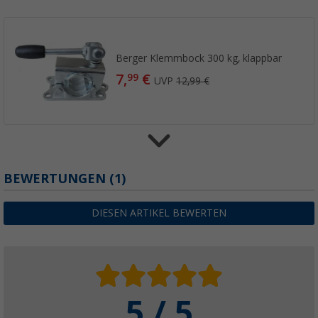
Berger Klemmbock 300 kg, klappbar
7,
€
99
UVP
12,99 €
BEWERTUNGEN
(1)
Berger Klemmbock 200 kg starr
9,
€
99
UVP
19,99 €
DIESEN ARTIKEL BEWERTEN
5 / 5
Berger Kurbel Hubstützen