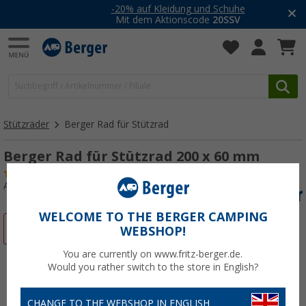
-20% auf Kleidung und Schuhe
Mit dem Aktionscode
20SSV
Stützräder
Berger Rad für Stützrad
Berger Rad für Stützrad 200 x 60 mm
(1)
Art.-Nr.: 373224
WELCOME TO THE BERGER CAMPING
%
WEBSHOP!
You are currently on www.fritz-berger.de.
Would you rather switch to the store in English?
CHANGE TO THE WEBSHOP IN ENGLISH