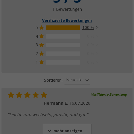
(31)
115,
€
00
1 Bewertungen
ab
UVP
199,- €
Verifizierte Bewertungen
5
100 %
4
0 %
3
0 %
Berger Safety Universal Diebstahlsicherung 
Kugelkupplungen orange
2
0 %
19,
€
99
UVP
24,99 €
1
0 %
Neueste
Sortieren:
Verifizierte Bewertung
Berger Deichsel Stützrad 150 kg Raddurch
Hermann E.
16.07.2026
(2)
39,
€
99
"Leicht zum wechseln, günstig und gut."
UVP
59,99 €
mehr anzeigen