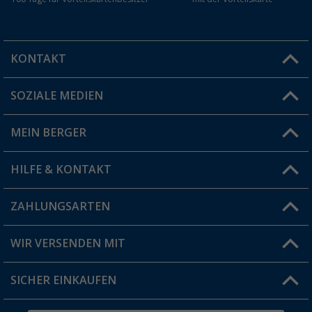
KONTAKT
SOZIALE MEDIEN
Du hast eine Frage?
MEIN BERGER
Filiale finden
HILFE & KONTAKT
Vorteilskarte
Blog
ZAHLUNGSARTEN
FAQ & Kontakt
Produkttester
Versandinformationen
WIR VERSENDEN MIT
Jobs & Karriere
Click & Collect
SICHER EINKAUFEN
Geschenkgutschein
Rücksendung