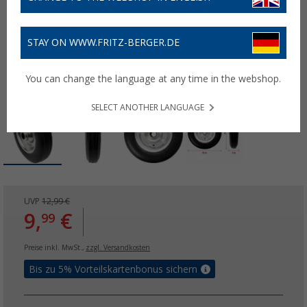
STAY ON WWW.FRITZ-BERGER.DE
You can change the language at any time in the webshop.
SELECT ANOTHER LANGUAGE
UVP
12,99 €
9,
€
99
Preise inkl. MwSt.,
zzgl. Versandkosten
Bis zu 5% Vorteilskartenbonus sichern