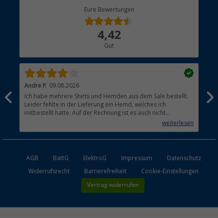
Berger Bewusst
Eure Bewertungen
Bestellstatus
Über uns
4,42
Hauptkatalog
Gut
Händler werden
Andre P.
09.08.2026
Tho
Ich habe mehrere Shirts und Hemden aus dem Sale bestellt.
Per
Leider fehlte in der Lieferung ein Hemd, welches ich
mitbestellt hatte. Auf der Rechnung ist es auch nicht
aufgetaucht, aber es gab keinen einzigen Hinweis, dass die
weiterlesen
Lieferung nicht komplett ist.
AGB
BattG
ElektroG
Impressum
Datenschutz
Widerrufsrecht
Barrierefreiheit
Cookie-Einstellungen
Vertrag widerrufen