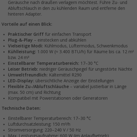
Geräusche nach draußen verlagern möchtest. Führe Zu- und
Abluftschlauch in den zu kühlenden Raum und entferne den
hinteren Adapter.
Vorteile auf einen Blick:
Praktischer Griff
für einfachen Transport
Plug-&-Play
– einstecken und abkühlen
Vielseitige Modi:
Kühlmodus, Lüftermodus, Schwenkmodus
Kühlleistung:
1.000 W (≈ 3.400 BTU/h) für Räume bis ca. 12 m²
bzw. 24 m³
Einstellbarer Temperaturbereich:
17–30 °C
Leiser Betrieb:
niedriger Geräuschpegel für ungestörte Nächte
Umweltfreundlich:
Kältemittel R290
LED-Display:
übersichtliche Anzeige der Einstellungen
Flexible Zu-/Abluftschläuche
– variabel justierbar in Länge
(max. 50 cm) und Richtung
Kompatibel mit Powerstationen oder Generatoren
Technische Daten:
Einstellbarer Temperaturbereich: 17–30 °C
Luftdurchsatzleistung: 150 m³/h
Stromversorgung: 220–240 V / 50 Hz
Max. Leistungsaufnahme: 600 W (im Anlaufbetrieb)