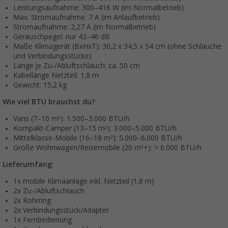
Leistungsaufnahme: 300–416 W (im Normalbetrieb)
Max. Stromaufnahme: 7 A (im Anlaufbetrieb)
Stromaufnahme: 2,27 A (im Normalbetrieb)
Geräuschpegel: nur 42–46 dB
Maße Klimagerät (BxHxT): 30,2 x 34,5 x 54 cm (ohne Schläuche
und Verbindungsstücke)
Länge je Zu-/Abluftschlauch: ca. 50 cm
Kabellänge Netzteil: 1,8 m
Gewicht: 15,2 kg
Wie viel BTU brauchst du?
Vans (7–10 m²): 1.500–3.000 BTU/h
Kompakt-Camper (13–15 m²): 3.000–5.000 BTU/h
Mittelklasse-Mobile (16–18 m²): 5.000–6.000 BTU/h
Große Wohnwagen/Reisemobile (20 m²+): > 6.000 BTU/h
Lieferumfang:
1x mobile Klimaanlage inkl. Netzteil (1,8 m)
2x Zu-/Abluftschlauch
2x Rohrring
2x Verbindungsstück/Adapter
1x Fernbedienung