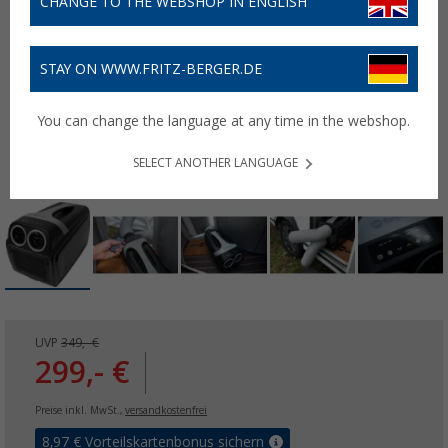
CHANGE TO THE WEBSHOP IN ENGLISH
STAY ON WWW.FRITZ-BERGER.DE
You can change the language at any time in the webshop.
SELECT ANOTHER LANGUAGE
UVP
349,- €
299,- €
Preise inkl. MwSt.,
versandkostenfrei
8,97
€ Vorteilskartenbonus sichern