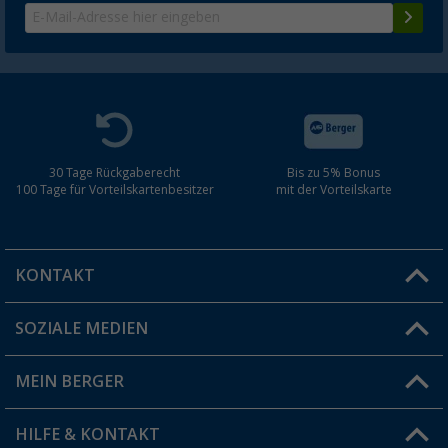
30 Tage Rückgaberecht
Bis zu 5% Bonus
100 Tage für Vorteilskartenbesitzer
mit der Vorteilskarte
KONTAKT
SOZIALE MEDIEN
Du hast eine Frage?
MEIN BERGER
Filiale finden
HILFE & KONTAKT
Vorteilskarte