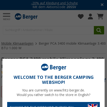
-20% auf Kleidung und Schuhe
Mit dem Aktionscode
20SSV
Mobile Klimaanlagen
Berger PCA 3400 mobile Klimaanlage 3.400
BTU 1.000 W
Berger PCA 3400 mobile Klimaanlage 3.400
BTU 1.000 W
(5)
Art.-Nr.: 374637
WELCOME TO THE BERGER CAMPING
WEBSHOP!
You are currently on www.fritz-berger.de.
%
Would you rather switch to the store in English?