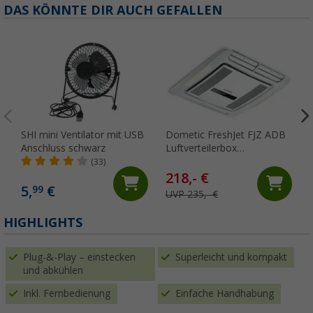
DAS KÖNNTE DIR AUCH GEFALLEN
SHI mini Ventilator mit USB
Dometic FreshJet FJZ ADB
Anschluss schwarz
Luftverteilerbox
elektronisch für FJZ4 und
(33)
FJZ7 Serien warmes Licht
218,- €
5,
€
99
UVP 235,- €
HIGHLIGHTS
Plug-&-Play – einstecken
Superleicht und kompakt
und abkühlen
Inkl. Fernbedienung
Einfache Handhabung