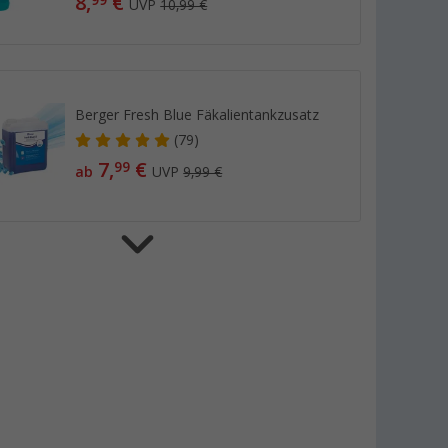
8,
€
UVP
10,99 €
Berger Fresh Blue Fäkalientankzusatz
(79)
7,
€
99
ab
UVP
9,99 €
Berger Fresh Grey Konzentrat 750 ml
- Sanitärzusatz für den
Grauwassertank
(12)
8,
€
99
UVP
10,99 €