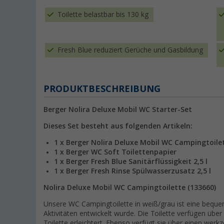
Toilette belastbar bis 130 kg
Fresh Blue reduziert Gerüche und Gasbildung
PRODUKTBESCHREIBUNG
Berger Nolira Deluxe Mobil WC Starter-Set
Dieses Set besteht aus folgenden Artikeln:
1 x Berger Nolira Deluxe Mobil WC Campingtoile
1 x Berger WC Soft Toilettenpapier
1 x Berger Fresh Blue Sanitärflüssigkeit 2,5 l
1 x Berger Fresh Rinse Spülwasserzusatz 2,5 l
Nolira Deluxe Mobil WC Campingtoilette (133660)
Unsere WC Campingtoilette in weiß/grau ist eine bequem
Aktivitäten entwickelt wurde. Die Toilette verfügen übe
Toilette erleichtert. Ebenso verfügt sie über einen werk