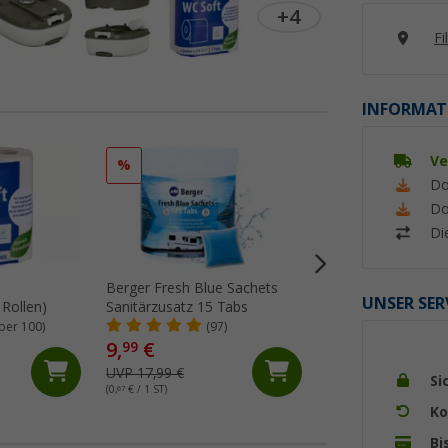
+4
Fi
INFORMAT
Ve
%
%
Do
Do
Di
Berger Fresh Blue Sachets
Thetford Aqua Ke
UNSER SER
 Rollen)
Sanitärzusatz 15 Tabs
Sachets Sanitärzu
Tabs
ber 100)
(97)
(Üb
9,
€
13,
€
99
99
UVP 17,99 €
UVP 19,95 €
Si
(0,
67
€ / 1 ST)
(0,
93
€ / 1 ST)
Ko
Bi