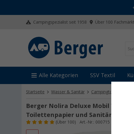
-20% auf Kleidung und Schuhe
Mit dem Aktionscode
20SSV
Campingspezialist seit 1958
Über 100 Fachmärkt
Alle Kategorien
SSV Textil
Kü
Startseite
Wasser & Sanitär
Campingtoiletten
C
Berger Nolira Deluxe Mobil WC Star
Toilettenpapier und Sanitärflüssig
(
Über
100)
Art.-Nr.: 000715