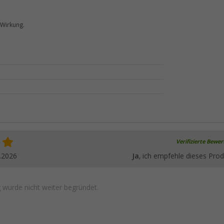
 Wirkung.
Verifizierte Bewe
.2026
Ja
, ich empfehle dieses Prod
wurde nicht weiter begründet.