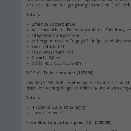
die eine einfache Reinigung möglich machen. Ein Schieb
Details:
Effektive Kolbenpumpe
Ausschwenkbares Entleerungsrohr mit Entlüftungsven
Integrierte Transportrolle
Je 1 ergonomischer Tragegriff für Spül- und Abwass
Fäkalientank: 17 l
Frischwassertank: 15 l
Gewicht: 3,8 kg
Maße: 45,5 x 38 x 38,5 cm
WC Soft Toilettenpapier (167880)
Das Berger WC Soft Toilettenpapier zeichnet sich durch 
Risiko von Verstopfungen in Toiletten- und Abwassersy
Details:
4 Rollen á 250 Blatt (2-lagig)
Umweltfreundlich
Fresh Blue Sanitärflüssigkeit 2,5 l (229289)