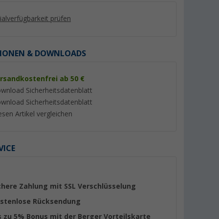
lialverfügbarkeit prüfen
IONEN & DOWNLOADS
rsandkostenfrei ab 50 €
%
%
wnload Sicherheitsdatenblatt
wnload Sicherheitsdatenblatt
esen Artikel vergleichen
m Blue
Thetford Aqua Kem Blue
Berger Fresh Blue
VICE
satz 15
Sanitärflüssigkeit 2 Liter
Fäkalientankzusatz 
er 100)
(Über 100)
(79)
12,
€
12,
€
99
99
UVP 17,95 €
UVP 17,99 €
chere Zahlung mit SSL Verschlüsselung
(6,
50
€ / 1 l)
(2,
60
€ / 1 l)
stenlose Rücksendung
s zu 5% Bonus mit der Berger Vorteilskarte