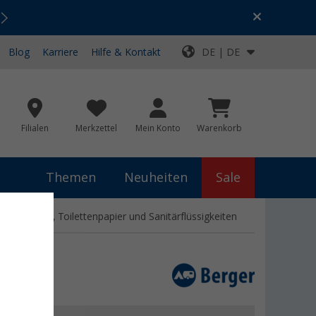
Urlaubs-SALE:
Top-Deals für dein Abenteuer!
Blog
Karriere
Hilfe & Kontakt
DE | DE
Filialen
Merkzettel
Mein Konto
Warenkorb
Themen
Neuheiten
Sale
ngtoilette, Toilettenpapier und Sanitärflüssigkeiten