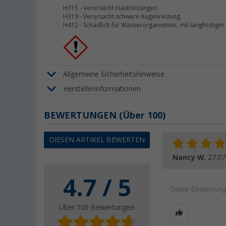
H315
-
Verursacht Hautreizungen.
H319
-
Verursacht schwere Augenreizung.
H412
-
Schädlich für Wasserorganismen, mit langfristiger
Allgemeine Sicherheitshinweise
Herstellerinformationen
BEWERTUNGEN
(
Über
100)
DIESEN ARTIKEL BEWERTEN
Nancy W.
27.07
4.7 / 5
Diese Bewertung 
Über 100 Bewertungen