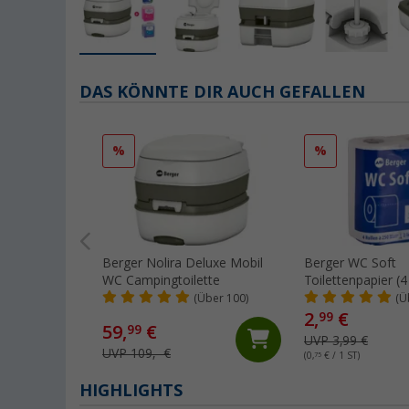
DAS KÖNNTE DIR AUCH GEFALLEN
%
%
Berger Nolira Deluxe Mobil
Berger WC Soft
WC Campingtoilette
Toilettenpapier (4
(Über 100)
(Ü
2,
€
99
59,
€
99
UVP 3,99 €
UVP 109,- €
(0,
75
€ / 1 ST)
HIGHLIGHTS