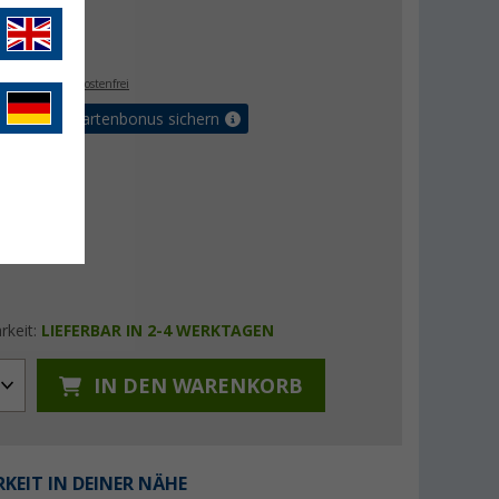
 €
€
9
. MwSt.,
versandkostenfrei
5% Vorteilskartenbonus sichern
rkeit:
LIEFERBAR IN 2-4 WERKTAGEN
IN DEN WARENKORB
KEIT IN DEINER NÄHE