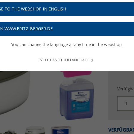
UVP
135,-
69,
E TO THE WEBSHOP IN ENGLISH
9
Preise inkl
ON WWW.FRITZ-BERGER.DE
Bis zu 
You can change the language at any time in the webshop.
SELECT ANOTHER LANGUAGE
Verfügba
1
VERFÜGBAR