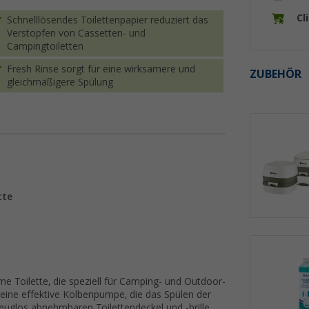
Cl
Schnelllösendes Toilettenpapier reduziert das
Verstopfen von Cassetten- und
Campingtoiletten
Fresh Rinse sorgt für eine wirksamere und
ZUBEHÖR
gleichmäßigere Spülung
tte
e Toilette, die speziell für Camping- und Outdoor-
r eine effektive Kolbenpumpe, die das Spülen der
zeuglos abnehmbaren Toilettendeckel und -brille,