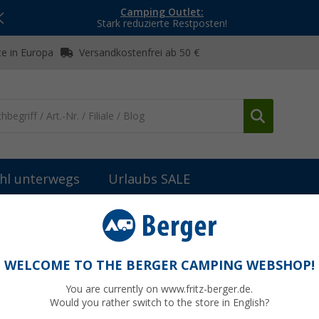
Camping Outlet:
Stark reduzierte Restposten!
e in Europa
Versandkostenfrei ab 50 €
hl unterwegs
Urlaubs SALE
hemietoiletten
Berger Nolira Deluxe Mobil WC Starter-Set mit Campi
ter-Set mit Campingtoilette,
WELCOME TO THE BERGER CAMPING WEBSHOP!
keiten
You are currently on www.fritz-berger.de.
Would you rather switch to the store in English?