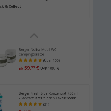
ick & Collect
Berger Nolira Mobil WC
Campingtoilette
(
Über
100)
59,
€
99
ab
UVP
109,- €
Berger Fresh Blue Konzentrat 750 ml
- Sanitärzusatz für den Fäkalientank
(21)
99