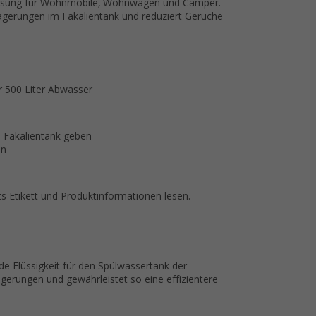
ve Lösung für Wohnmobile, Wohnwagen und Camper.
blagerungen im Fäkalientank und reduziert Gerüche
r 500 Liter Abwasser
n Fäkalientank geben
en
s Etikett und Produktinformationen lesen.
de Flüssigkeit für den Spülwassertank der
agerungen und gewährleistet so eine effizientere