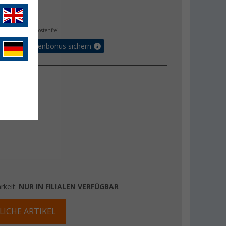
- €
. MwSt.,
versandkostenfrei
Vorteilskartenbonus sichern
rkeit:
NUR IN FILIALEN VERFÜGBAR
LICHE ARTIKEL