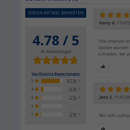
DIESEN ARTIKEL BEWERTEN
Harry G.
17.07.
4.78 / 5
"Die Antenne ist
Update wurden d
46 Bewertungen
zufrieden. Vor a
Verifizierte Bewertungen
5
87 %
4
9 %
Jens Z.
11.07.2
3
2 %
2
0 %
1
2 %
"Bin sehr zufrie