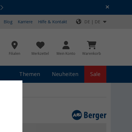
Urlaubs-SALE:
Top-Deals für dein Abenteuer!
Blog
Karriere
Hilfe & Kontakt
DE | DE
Filialen
Merkzettel
Mein Konto
Warenkorb
Themen
Neuheiten
Sale
 €