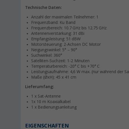
Technische Daten:
Anzahl der maximalen Teilnehmer: 1
Frequenzband: Ku Band
Frequenzbereich: 10.7 GHz bis 12.75 GHz
Antennenverstärkung: 31 dBi
Empfangsleistung: 51 dBW
Motorsteuerung: 2-Achsen DC Motor
Neigungswinkel: 5° – 90°
Suchwinkel: 360°
Satelliten-Suchzeit: 1-2 Minuten
Temperaturbereich: -20° C bis +70° C
Leistungsaufnahme: 4,6 W max. (nur während der Sat
Maße (ØxH): 45 x 41 cm
Lieferumfang:
1 x Sat-Antenne
1x 10 m Koaxialkabel
1 x Bedienungsanleitung
EIGENSCHAFTEN