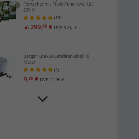
Fernseher mit Triple-Tuner und 12 /
230 V
(19)
299,
€
00
ab
UVP
379,- €
Berger Koaxial-Satellitenkabel 10
Meter
(2)
9,
€
99
UVP
12,99 €
Berger Classiq Smart LED Fernseher
mit Triple-Tuner und 12 / 230 V
(36)
199,
€
00
ab
UVP
299,- €