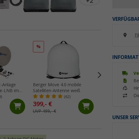
+2
VERFÜGBAR
Fi
%
%
INFORMAT
Ve
Be
t-Anlage
Berger Move 4.0 mobile
Berger Pathfinder 
Hi
le-LNB im
Satelliten-Antenne weiß
vollautomatische 
Di
weiß
9)
(62)
(13)
399,- €
399,- €
UVP 499,- €
UVP 549,- €
UNSER SER