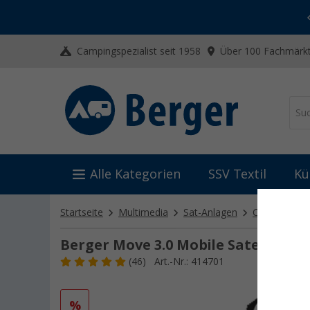
-20% auf Kleidung und Schuhe
Mit dem Aktionscode
20SSV
Campingspezialist seit 1958
Über 100 Fachmärkt
Alle Kategorien
SSV Textil
Kü
Startseite
Multimedia
Sat-Anlagen
Camping-Sat
Berger Move 3.0 Mobile Satelliten
(46)
Art.-Nr.: 414701
%