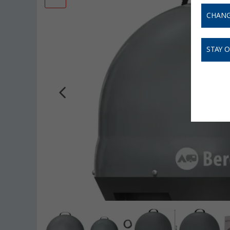
CHANG
STAY 