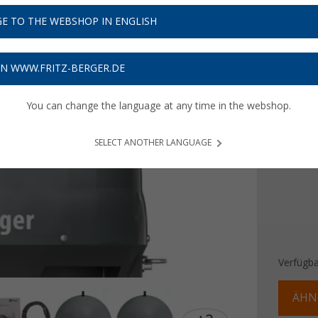
349,
E TO THE WEBSHOP IN ENGLISH
Preise inkl
10,47
€ 
ON WWW.FRITZ-BERGER.DE
You can change the language at any time in the webshop.
Farbe
SELECT ANOTHER LANGUAGE
Verfügba
ÄHN