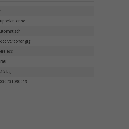
uppelantenne
utomatisch
eceiverabhängig
ireless
rau
,15 kg
036231090219