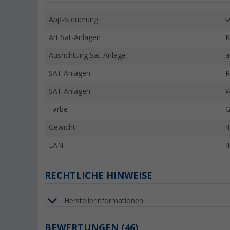
App-Steuerung
Art Sat-Anlagen
K
Ausrichtung Sat-Anlage
a
SAT-Anlagen
R
SAT-Anlagen
W
Farbe
G
Gewicht
4
EAN
4
RECHTLICHE HINWEISE
Herstellerinformationen
BEWERTUNGEN
(46)