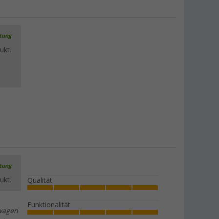
rtung
ukt.
rtung
ukt.
Qualität
Funktionalität
nwagen