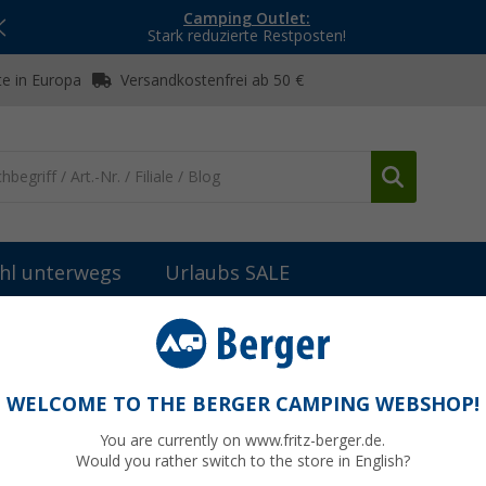
Camping Outlet:
Stark reduzierte Restposten!
e in Europa
Versandkostenfrei ab 50 €
hl unterwegs
Urlaubs SALE
-Anlagen
Berger Move 3.0 Mobile Satelliten-Antenne
-Antenne grau
WELCOME TO THE BERGER CAMPING WEBSHOP!
You are currently on www.fritz-berger.de.
Would you rather switch to the store in English?
UVP
599,-