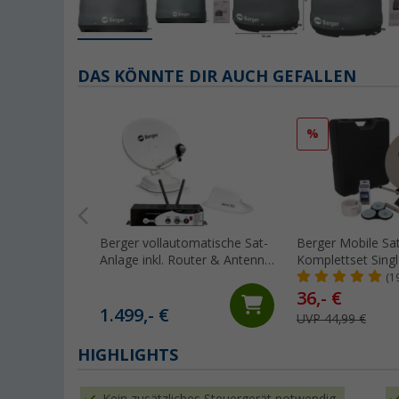
DAS KÖNNTE DIR AUCH GEFALLEN
%
Berger vollautomatische Sat-
Berger Mobile Sa
Anlage inkl. Router & Antenne
Komplettset Sing
Komplettkit
Campingkoffer
(1
36,- €
1.499,- €
UVP 44,99 €
HIGHLIGHTS