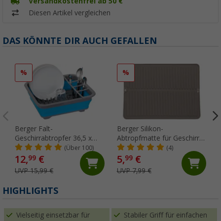
Versandkostenfrei ab 50 €
Diesen Artikel vergleichen
DAS KÖNNTE DIR AUCH GEFALLEN
%
%
Berger Falt-
Berger Silikon-
Geschirrabtropfer 36,5 x
Abtropfmatte für Geschirr
31,5 x 13 cm
mit erhöhtem Rand grau
(Über 100)
(4)
12,
€
5,
€
99
99
UVP 15,99 €
UVP 7,99 €
HIGHLIGHTS
Vielseitig einsetzbar für
Stabiler Griff für einfachen