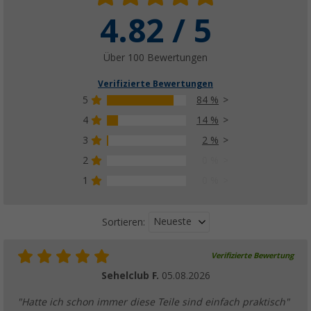
Berger Spülbürste mit Ersatzbürstenkopf un
4.82 / 5
Spülmittelspender
(2)
Über 100 Bewertungen
3,
€
99
UVP
6,99 €
Verifizierte Bewertungen
5
84 %
4
14 %
3
2 %
Berger Geschirr-Spülbürste mit Spülmittels
(4)
2
0 %
2,
€
99
1
0 %
UVP
4,99 €
Neueste
Sortieren:
Verifizierte Bewertung
Berger Müllbeutelhalter zum Einhängen
Sehelclub F.
05.08.2026
(32)
2,
€
50
"Hatte ich schon immer diese Teile sind einfach praktisch"
UVP
6,99 €