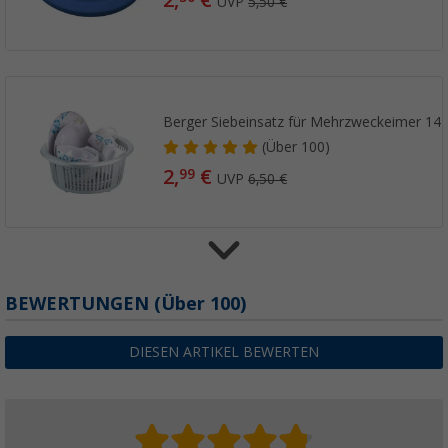
UVP
5,50 €
Berger Siebeinsatz für Mehrzweckeimer 14 
(
Über
100)
2,
€
99
UVP
6,50 €
Berger Falt-Geschirrabtropfer 36,5 x 31,5 x
BEWERTUNGEN
(
Über
100)
(
Über
100)
12,
€
99
DIESEN ARTIKEL BEWERTEN
UVP
15,99 €