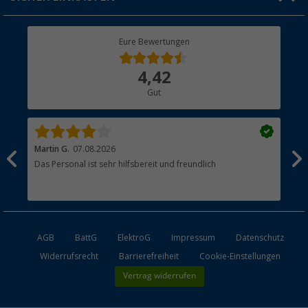
Geschenkgutschein
Rücksendung
Berger Bewusst
Eure Bewertungen
Bestellstatus
Über uns
4,42
Hauptkatalog
Gut
Händler werden
Martin G.
07.08.2026
Jue
Das Personal ist sehr hilfsbereit und freundlich
Per
AGB
BattG
ElektroG
Impressum
Datenschutz
Widerrufsrecht
Barrierefreiheit
Cookie-Einstellungen
Vertrag widerrufen