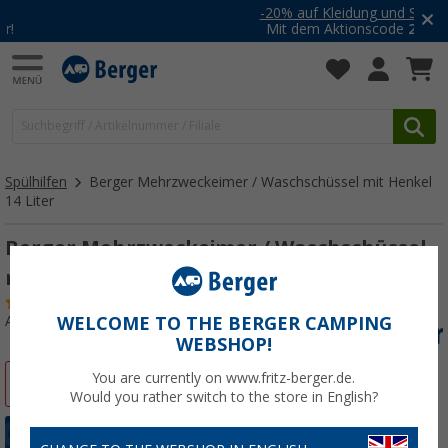
-20% auf Kleidung und Schuhe
Mit dem Aktionscode
20SSV
Spülhilfen
Berger Mehrzweckeimer / Waschschüssel mit Henkel
14 Liter
Berger Mehrzweckeimer / Waschschüssel
mit Henkel 14 Liter
(
Über
100)
Art.-Nr.: 792966
WELCOME TO THE BERGER CAMPING
WEBSHOP!
You are currently on www.fritz-berger.de.
%
Would you rather switch to the store in English?