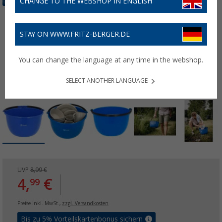
CHANGE TO THE WEBSHOP IN ENGLISH
STAY ON WWW.FRITZ-BERGER.DE
You can change the language at any time in the webshop.
SELECT ANOTHER LANGUAGE
UVP
8,99 €
4,
€
99
Preise inkl. MwSt.,
zzgl. Versandkosten
Bis zu 5% Vorteilskartenbonus sichern