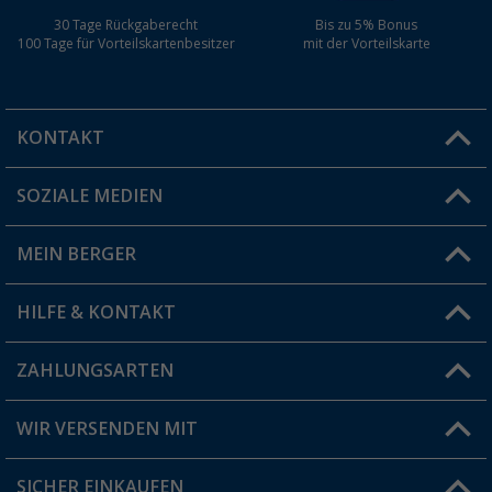
30 Tage Rückgaberecht
Bis zu 5% Bonus
100 Tage für Vorteilskartenbesitzer
mit der Vorteilskarte
KONTAKT
SOZIALE MEDIEN
Du hast eine Frage?
MEIN BERGER
Filiale finden
HILFE & KONTAKT
Vorteilskarte
Blog
ZAHLUNGSARTEN
FAQ & Kontakt
Produkttester
Versandinformationen
WIR VERSENDEN MIT
Jobs & Karriere
Click & Collect
SICHER EINKAUFEN