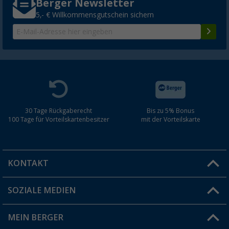
Berger Newsletter
5,- € Willkommensgutschein sichern
30 Tage Rückgaberecht
Bis zu 5% Bonus
100 Tage für Vorteilskartenbesitzer
mit der Vorteilskarte
KONTAKT
SOZIALE MEDIEN
Du hast eine Frage?
MEIN BERGER
Filiale finden