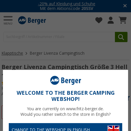
-20% auf Kleidung und Schuhe
Mit dem Aktionscode
20SSV
Klapptische
Berger Livenza Campingtisch
Berger Livenza Campingtisch Größe 3 Hell
120 x 70 cm
(
Über
100)
Produkttester:
Sehr gut
WELCOME TO THE BERGER CAMPING
Art.-Nr.: 733460
WEBSHOP!
You are currently on www.fritz-berger.de.
%
Would you rather switch to the store in English?
CHANGE TO THE WEBSHOP IN ENGLISH