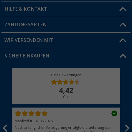
HILFE & KONTAKT
Vorteilskarte
Blog
ZAHLUNGSARTEN
FAQ & Kontakt
Produkttester
Versandinformationen
WIR VERSENDEN MIT
Jobs & Karriere
Click & Collect
SICHER EINKAUFEN
Geschenkgutschein
Rücksendung
Berger Bewusst
Eure Bewertungen
Bestellstatus
Über uns
4,42
Hauptkatalog
Gut
Händler werden
Manfred R.
07.08.2026
Han
Nach anfänglicher Verzögerung erfolgte die Lieferung dann
Sen