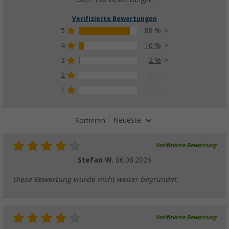
Berger Universaltrage- und Aufbewahrungsta
Möbeltasche
Verifizierte Bewertungen
(9)
5
88 %
19,
€
99
UVP
29,99 €
4
10 %
3
2 %
2
0 %
1
0 %
Berger Wasserkessel mit Signalpfeife schwar
(15)
Neueste
Sortieren:
12,
€
99
UVP
14,99 €
Verifizierte Bewertung
Stefan W.
06.08.2026
Diese Bewertung wurde nicht weiter begründet.
Camplife Edelstahl Thermo-Kaffeebecher 6
(4)
9,
€
99
Verifizierte Bewertung
UVP
14,99 €