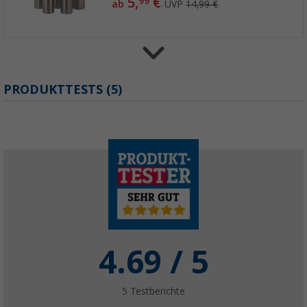
5,
€
99
ab
UVP
14,99 €
Berger Ersatz-Höhenverstellung für Tisch Li
PRODUKTTESTS (5)
Aquila
(1)
6,
€
99
Berger French Press Maker 600 ml Kaffeezub
Tassen
11,
€
99
UVP
14,99 €
4.69
/ 5
5
Testberichte