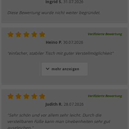
Ingrid S.
31.07.2026
Diese Bewertung wurde nicht weiter begründet.
Camplife Edelstahl Thermo-Trinkbecher mit
Verifizierte Bewertung
(39)
Heino P.
30.07.2026
6,
€
99
UVP
10,99 €
"einfacher, stabiler Tisch mit guter Verstellmöglichkeit"
mehr anzeigen
Berger Livenza Sitzbank
(18)
54,
€
99
Verifizierte Bewertung
UVP
59,99 €
Judith R.
28.07.2026
"Sehr schön und vor allem sehr leicht. Durch die
verstellbaren Füße kann man Unebenheiten sehr gut
ausgleichen."