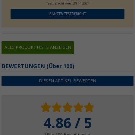
Testbericht vom
28.04.2024
GANZER TESTBERICHT
Berger Stripes Acryl Trinkgläser 410 / 560 ml
(3)
ALLE PRODUKTTESTS ANZEIGEN
6,
€
99
ab
UVP
10,99 €
BEWERTUNGEN
(
Über
100)
DIESEN ARTIKEL BEWERTEN
Berger Kynne Suppenteller Set 4-tlg.
(53)
8,
€
99
UVP
14,99 €
4.86 / 5
Über 100 Bewertungen