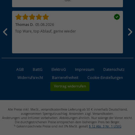
Gut
Händler werden
Thomas D.
05.08.2026
Kla
Top Ware, top Ablauf, gerne wieder
Wie
ein
AGB
BattG
ElektroG
Impressum
Datenschutz
Widerrufsrecht
Barrierefreiheit
Cookie-Einstellungen
Vertrag widerrufen
Alle Preise inkl. MwSt., versandkostenfreie Lieferung ab 50 € innerhalb Deutschland,
ausgenommen Sperrgutzuschlag. Ansonsten zzgl. Versandkosten.
Änderungen und Irrtümer vorbehalten. Abbildungen ähnlich. Nur solange der Vorrat reicht.
Die durchgestrichenen Preise entsprechen dem bisherigen Preis bei Berger.
1)
Gekennzeichnete Preise sind mit 0% MwSt. gemäß
§ 12 Abs. 3 Nr. 1 UStG