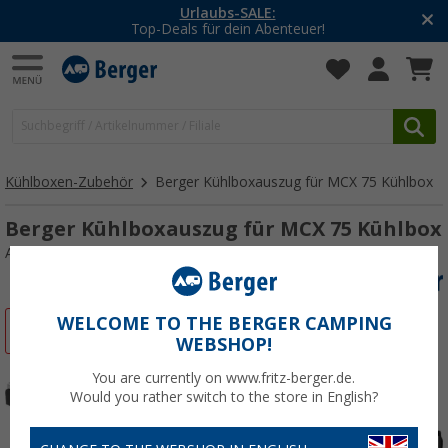
Urlaubs-SALE:
-2
op-Deals für dein Abenteuer!
M
Kühlboxen-Zubehör
Berger Kühlboxauszug für MCX 75 Kühlbox
Berger Kühlboxauszug für MCX 75 Kühlbox
Art.-Nr.: 844457
WELCOME TO THE BERGER CAMPING
%
WEBSHOP!
You are currently on www.fritz-berger.de.
Would you rather switch to the store in English?