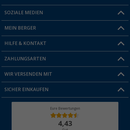
SOZIALE MEDIEN
Du hast eine Frage?
MEIN BERGER
Filiale finden
HILFE & KONTAKT
Vorteilskarte
Blog
ZAHLUNGSARTEN
FAQ & Kontakt
Produkttester
Versandinformationen
WIR VERSENDEN MIT
Jobs & Karriere
Click & Collect
SICHER EINKAUFEN
Geschenkgutschein
Rücksendung
Berger Bewusst
Eure Bewertungen
Bestellstatus
Über uns
4,43
Hauptkatalog