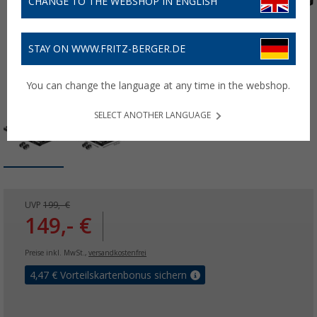
CHANGE TO THE WEBSHOP IN ENGLISH
STAY ON WWW.FRITZ-BERGER.DE
You can change the language at any time in the webshop.
SELECT ANOTHER LANGUAGE
UVP
199,- €
149,- €
Preise inkl. MwSt.,
versandkostenfrei
4,47
€ Vorteilskartenbonus sichern