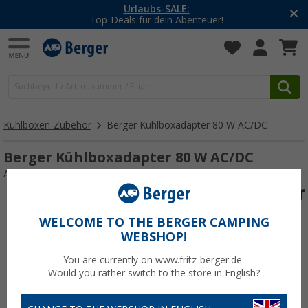
Urlaubs-SALE:
Top-Deals für dein Abenteuer!
Kühlboxen-Zubehör
Berger Kühlboxadapter 80 W AC/DC
Berger Kühlboxadapter 80 W AC/DC
Art.-Nr.: 313587
WELCOME TO THE BERGER CAMPING
WEBSHOP!
You are currently on www.fritz-berger.de.
Would you rather switch to the store in English?