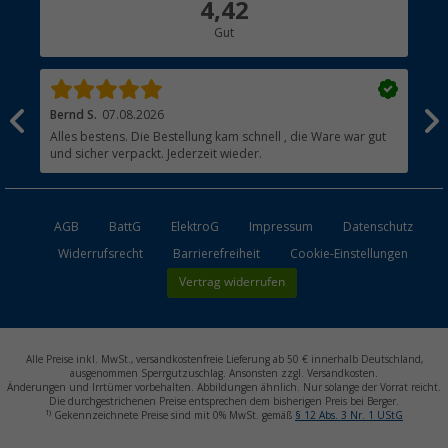
4,42
Hauptkatalog
Gut
Händler werden
Bernd S.
07.08.2026
Rol
nd
Alles bestens. Die Bestellung kam schnell , die Ware war gut
Gen
und sicher verpackt. Jederzeit wieder.
AGB
BattG
ElektroG
Impressum
Datenschutz
Widerrufsrecht
Barrierefreiheit
Cookie-Einstellungen
Vertrag widerrufen
Alle Preise inkl. MwSt., versandkostenfreie Lieferung ab 50 € innerhalb Deutschland,
ausgenommen Sperrgutzuschlag. Ansonsten zzgl. Versandkosten.
Änderungen und Irrtümer vorbehalten. Abbildungen ähnlich. Nur solange der Vorrat reicht.
Die durchgestrichenen Preise entsprechen dem bisherigen Preis bei Berger.
1)
Gekennzeichnete Preise sind mit 0% MwSt. gemäß
§ 12 Abs. 3 Nr. 1 UStG