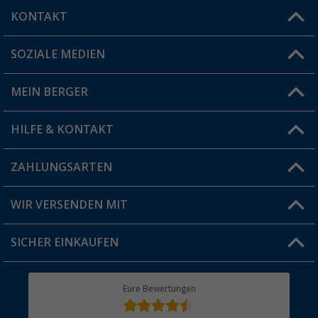
KONTAKT
SOZIALE MEDIEN
Du hast eine Frage?
MEIN BERGER
Filiale finden
HILFE & KONTAKT
Vorteilskarte
Blog
ZAHLUNGSARTEN
FAQ & Kontakt
Produkttester
Versandinformationen
WIR VERSENDEN MIT
Jobs & Karriere
Click & Collect
SICHER EINKAUFEN
Geschenkgutschein
Rücksendung
Berger Bewusst
Eure Bewertungen
Bestellstatus
Über uns