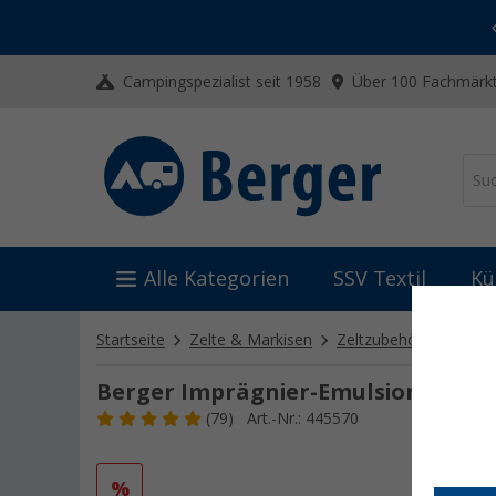
-20% auf Kleidung und Schuhe
Mit dem Aktionscode
20SSV
Campingspezialist seit 1958
Über 100 Fachmärkt
Alle Kategorien
SSV Textil
Kü
Startseite
Zelte & Markisen
Zeltzubehör
Impräg
Berger Imprägnier-Emulsion 0,5 l
(79)
Art.-Nr.: 445570
%