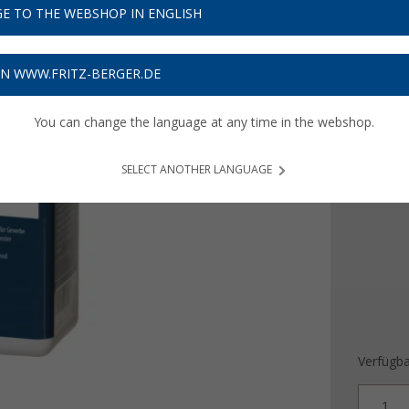
7,
E TO THE WEBSHOP IN ENGLISH
99
15,
€ / l
98
ON WWW.FRITZ-BERGER.DE
Preise inkl
Bis zu 
You can change the language at any time in the webshop.
Füllmen
SELECT ANOTHER LANGUAGE
0,5 l
Verfügba
1