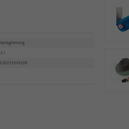
mprägnierung
,5 l
036231043208