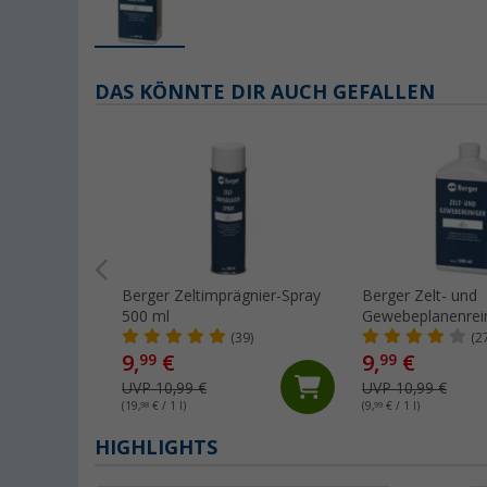
DAS KÖNNTE DIR AUCH GEFALLEN
Berger Zeltimprägnier-Spray
Berger Zelt- und
500 ml
Gewebeplanenrein
(39)
(2
9,
€
9,
€
99
99
UVP 10,99 €
UVP 10,99 €
(19,
98
€ / 1 l)
(9,
99
€ / 1 l)
HIGHLIGHTS