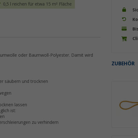
0,5 l reichen für etwa 15 m² Fläche
Si
Ko
Bi
Cl
aumwolle oder Baumwoll-Polyester. Damit wird
ZUBEHÖR
er säubern und trocknen
ewegen
ocknen lassen
lich ist:
gen
rschleierungen zu verhindern