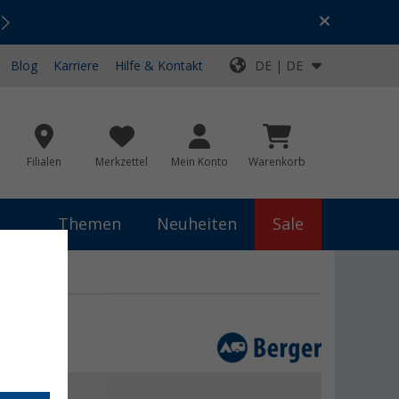
Urlaubs-SALE:
Top-Deals für dein Abenteuer!
Blog
Karriere
Hilfe & Kontakt
DE | DE
Filialen
Merkzettel
Mein Konto
Warenkorb
Themen
Neuheiten
Sale
 €