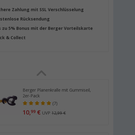
chere Zahlung mit SSL Verschlüsselung
stenlose Rücksendung
s zu 5% Bonus mit der Berger Vorteilskarte
ick & Collect
Berger Planenkralle mit Gummiseil,
2er-Pack
(7)
10,
€
99
UVP
12,99 €