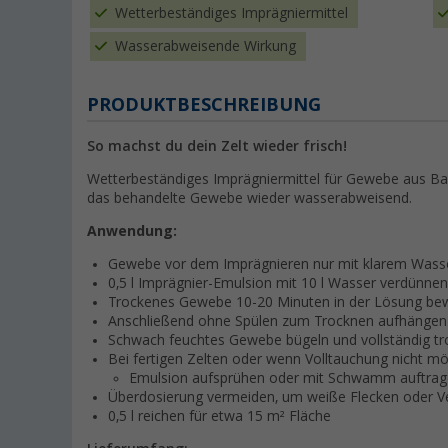
Wetterbeständiges Imprägniermittel
Wasserabweisende Wirkung
PRODUKTBESCHREIBUNG
So machst du dein Zelt wieder frisch!
Wetterbeständiges Imprägniermittel für Gewebe aus B
das behandelte Gewebe wieder wasserabweisend.
Anwendung:
Gewebe vor dem Imprägnieren nur mit klarem Wass
0,5 l Imprägnier-Emulsion mit 10 l Wasser verdünnen
Trockenes Gewebe 10-20 Minuten in der Lösung b
Anschließend ohne Spülen zum Trocknen aufhängen
Schwach feuchtes Gewebe bügeln und vollständig tr
Bei fertigen Zelten oder wenn Volltauchung nicht mög
Emulsion aufsprühen oder mit Schwamm auftra
Überdosierung vermeiden, um weiße Flecken oder Ve
0,5 l reichen für etwa 15 m² Fläche