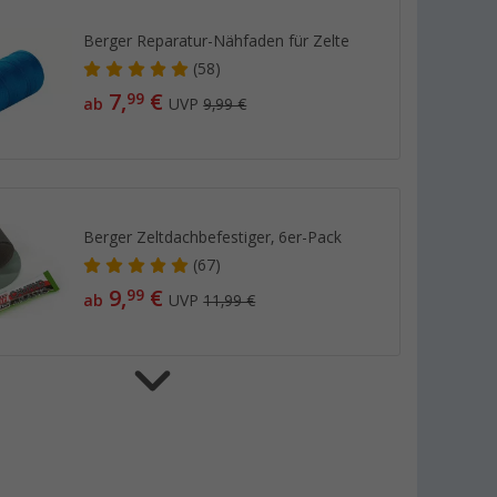
Berger Reparatur-Nähfaden für Zelte
(58)
7,
€
99
ab
UVP
9,99 €
Berger Zeltdachbefestiger, 6er-Pack
(67)
9,
€
99
ab
UVP
11,99 €
Berger Zeltdach- und Planen-Reiniger
1 l
(19)