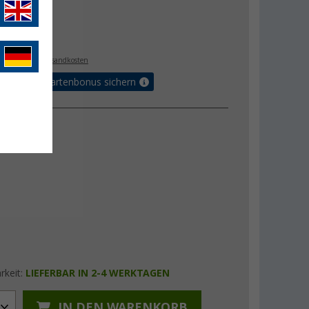
€
. MwSt.,
zzgl. Versandkosten
5% Vorteilskartenbonus sichern
ge
1 l
rkeit:
LIEFERBAR IN 2-4 WERKTAGEN
IN DEN WARENKORB