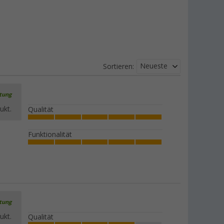
9,
€
99
UVP
14,99 €
Berger Zelt- und
Gewebeplanenreiniger 1 l
Neueste
Sortieren:
(27)
9,
€
99
UVP
10,99 €
rtung
ukt.
Qualität
Funktionalität
rtung
ukt.
Qualität