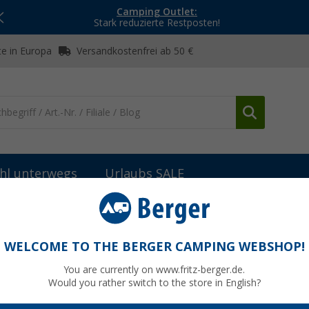
Camping Outlet:
Stark reduzierte Restposten!
e in Europa
Versandkostenfrei ab 50 €
hl unterwegs
Urlaubs SALE
nieren, Reinigen, Pflegen
Berger Imprägnier-Emulsion
WELCOME TO THE BERGER CAMPING WEBSHOP!
You are currently on www.fritz-berger.de.
Would you rather switch to the store in English?
UVP
11,99