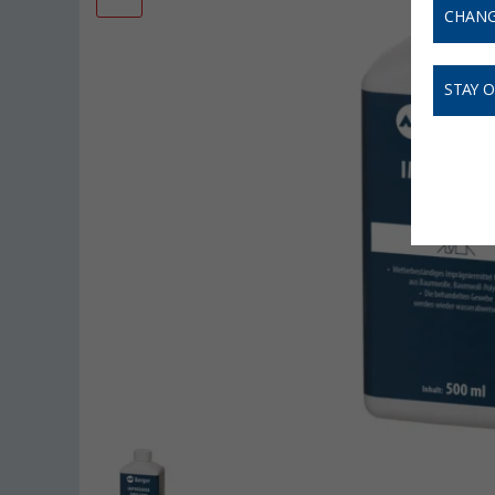
CHANG
STAY 