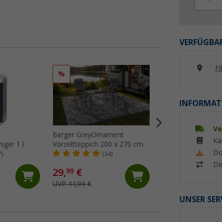
VERFÜGBAR
Fi
%
%
INFORMAT
Ve
Berger GreyOrnament
Berger GreyNatur
Ka
iger 1 l
Vorzeltteppich 200 x 270 cm
Vorzeltteppich 25
Do
7)
(34)
(24)
Di
29,
€
64,
€
99
99
UVP 44,99 €
UVP 74,99 €
UNSER SER