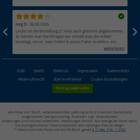
Händler werden
Jörg D.
08.08.2026
Uta
Leider ist die Bestellung (2 Teile) auch getrennt angekommen.
Ich
Ev. könnte man Nachfragen wie schnell man die Artikel
noc
benötigt, um ev. zwei Artikel in einem Paket zu liefern, ein
den
kleiner Beitrag um die Umwelt zu schonen.
weiterlesen
AGB
BattG
ElektroG
Impressum
Datenschutz
Widerrufsrecht
Barrierefreiheit
Cookie-Einstellungen
Vertrag widerrufen
Alle Preise inkl. MwSt., versandkostenfreie Lieferung ab 50 € innerhalb Deutschland,
ausgenommen Sperrgutzuschlag. Ansonsten zzgl. Versandkosten.
Änderungen und Irrtümer vorbehalten. Abbildungen ähnlich. Nur solange der Vorrat reicht.
Die durchgestrichenen Preise entsprechen dem bisherigen Preis bei Berger.
1)
Gekennzeichnete Preise sind mit 0% MwSt. gemäß
§ 12 Abs. 3 Nr. 1 UStG