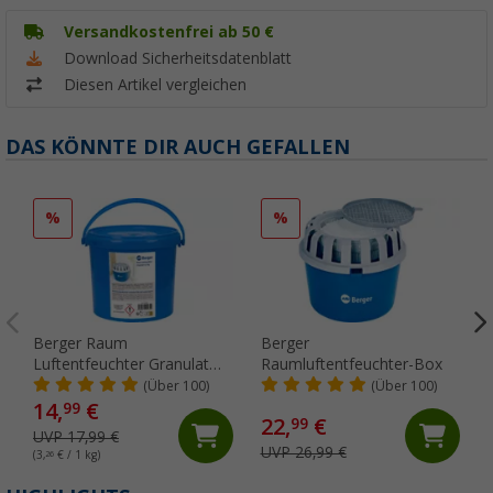
Versandkostenfrei ab 50 €
Download Sicherheitsdatenblatt
Diesen Artikel vergleichen
DAS KÖNNTE DIR AUCH GEFALLEN
%
%
Berger Raum
Berger
Luftentfeuchter Granulat
Raumluftentfeuchter-Box
Nachfüllpack im Eimer 4,6
(Über 100)
(Über 100)
kg
14,
€
99
22,
€
99
UVP 17,99 €
UVP 26,99 €
(3,
26
€ / 1 kg)