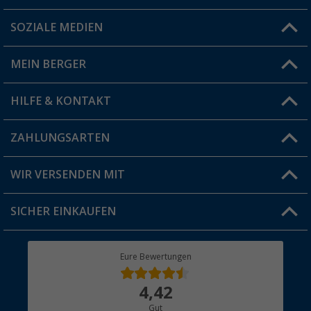
SOZIALE MEDIEN
Du hast eine Frage?
MEIN BERGER
Filiale finden
HILFE & KONTAKT
Vorteilskarte
Blog
ZAHLUNGSARTEN
FAQ & Kontakt
Produkttester
Versandinformationen
WIR VERSENDEN MIT
Jobs & Karriere
Click & Collect
SICHER EINKAUFEN
Geschenkgutschein
Rücksendung
Berger Bewusst
Eure Bewertungen
Bestellstatus
Über uns
4,42
Hauptkatalog
Gut