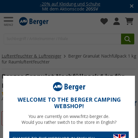
-20% auf Kleidung und Schuhe
Mit dem Aktionscode
20SSV
Luftentfeuchter & Luftreiniger
Berger Granulat Nachfüllpack 1 kg
für Raumluftentfeuchter
Berger Granulat Nachfüllpack 1 kg für
Raumluftentfeuchter
(
Über
100)
Art.-Nr.: 292790
WELCOME TO THE BERGER CAMPING
WEBSHOP!
You are currently on www.fritz-berger.de.
%
Would you rather switch to the store in English?