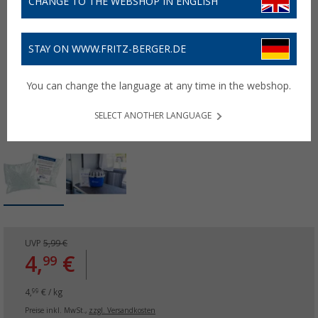
CHANGE TO THE WEBSHOP IN ENGLISH
STAY ON WWW.FRITZ-BERGER.DE
You can change the language at any time in the webshop.
SELECT ANOTHER LANGUAGE
UVP
5,99 €
4,
€
99
4,
€ / kg
99
Preise inkl. MwSt.,
zzgl. Versandkosten