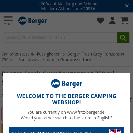
-20% auf Kleidung und Schuhe
Mit dem Aktionscode
20SSV
Sanitärzusätze & -flüssigkeiten
Berger Fresh Grey Konzentrat
750 ml - Sanitärzusatz für den Grauwassertank
Berger Fresh Grey Konzentrat 750 ml -
Sanitärzusatz für den Grauwassertank
(12)
Art.-Nr.: 406571
WELCOME TO THE BERGER CAMPING
WEBSHOP!
You are currently on www.fritz-berger.de.
%
Would you rather switch to the store in English?