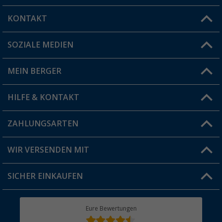
KONTAKT
SOZIALE MEDIEN
Du hast eine Frage?
MEIN BERGER
Filiale finden
HILFE & KONTAKT
Vorteilskarte
Blog
ZAHLUNGSARTEN
FAQ & Kontakt
Produkttester
Versandinformationen
WIR VERSENDEN MIT
Jobs & Karriere
Click & Collect
SICHER EINKAUFEN
Geschenkgutschein
Rücksendung
Berger Bewusst
Eure Bewertungen
Bestellstatus