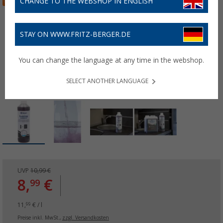
CHANGE TO THE WEBSHOP IN ENGLISH
STAY ON WWW.FRITZ-BERGER.DE
You can change the language at any time in the webshop.
SELECT ANOTHER LANGUAGE
UVP
10,99 €
8,
€
99
11,
€ / l
99
Preise inkl. MwSt.,
zzgl. Versandkosten