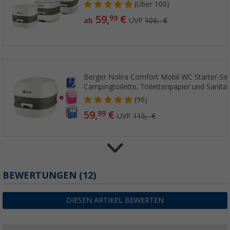
(
Über
100)
59,
€
99
ab
UVP
109,- €
Berger Nolira Comfort Mobil WC Starter-Set
Campingtoilette, Toilettenpapier und Sanitär
(96)
59,
€
99
UVP
115,- €
Berger Nolira Deluxe Mobil WC Starter-Set 
BEWERTUNGEN
(12)
Campingtoilette, Toilettenpapier und Sanitär
(
Über
100)
DIESEN ARTIKEL BEWERTEN
69,
€
99
UVP
135,- €