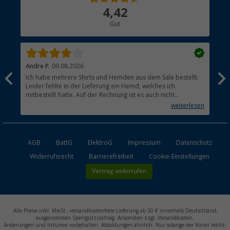
Über uns
4,42
Hauptkatalog
Gut
Händler werden
Andre P.
09.08.2026
Tho
Ich habe mehrere Shirts und Hemden aus dem Sale bestellt.
Per
Leider fehlte in der Lieferung ein Hemd, welches ich
mitbestellt hatte. Auf der Rechnung ist es auch nicht
aufgetaucht, aber es gab keinen einzigen Hinweis, dass die
weiterlesen
Lieferung nicht komplett ist.
AGB
BattG
ElektroG
Impressum
Datenschutz
Widerrufsrecht
Barrierefreiheit
Cookie-Einstellungen
Vertrag widerrufen
Alle Preise inkl. MwSt., versandkostenfreie Lieferung ab 50 € innerhalb Deutschland,
ausgenommen Sperrgutzuschlag. Ansonsten zzgl. Versandkosten.
Änderungen und Irrtümer vorbehalten. Abbildungen ähnlich. Nur solange der Vorrat reicht.