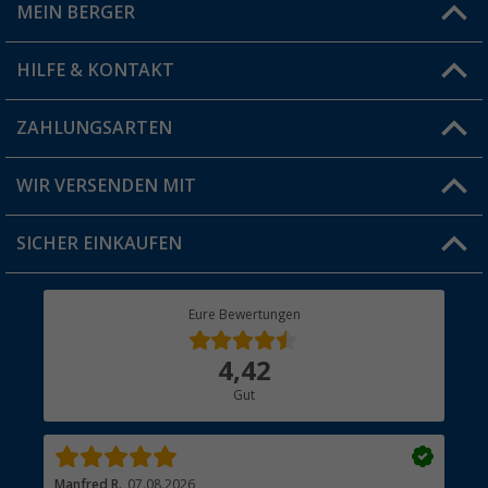
MEIN BERGER
Filiale finden
HILFE & KONTAKT
Vorteilskarte
Blog
ZAHLUNGSARTEN
FAQ & Kontakt
Produkttester
Versandinformationen
WIR VERSENDEN MIT
Jobs & Karriere
Click & Collect
SICHER EINKAUFEN
Geschenkgutschein
Rücksendung
Berger Bewusst
Eure Bewertungen
Bestellstatus
Über uns
4,42
Hauptkatalog
Gut
Händler werden
Manfred R.
07.08.2026
Han