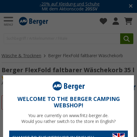
-20% auf Kleidung und Schuhe
Mit dem Aktionscode
20SSV
Wäsche & Trocknen
Berger FlexFold faltbarer Wäschekorb
Berger FlexFold faltbarer Wäschekorb 35 l
(2)
Art.-Nr.: 210197
WELCOME TO THE BERGER CAMPING
%
WEBSHOP!
You are currently on www.fritz-berger.de.
Would you rather switch to the store in English?