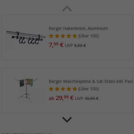
Berger Hakenleiste, Aluminium
(
Über
100)
7,
€
99
UVP
9,99 €
Berger Wäschespinne & Sat-Stativ inkl. Pac
(
Über
100)
29,
€
99
ab
UVP
49,99 €
Berger Mini Wäschespinne Kunststoff 10-arm