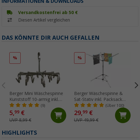
INFORMATIONEN & DOWNLOADS
Versandkostenfrei ab 50 €
Diesen Artikel vergleichen
DAS KÖNNTE DIR AUCH GEFALLEN
%
%
Berger Mini Wäschespinne
Berger Wäschespinne &
Kunststoff 10-armig inkl.
Sat-Stativ inkl. Packsack
Wäscheklammern
silber
(9)
(Über 100)
5,
€
29,
€
99
99
UVP 8,99 €
UVP 49,99 €
HIGHLIGHTS