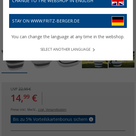
CHANGE TO THE WEBSHOP IN ENGLISH
STAY ON WWW.FRITZ-BERGER.DE
You can change the language at any time in the webshop.
SELECT ANOTHER LANGUAGE
UVP
22,99 €
14,
€
99
Preise inkl. MwSt.,
zzgl. Versandkosten
Bis zu 5% Vorteilskartenbonus sichern