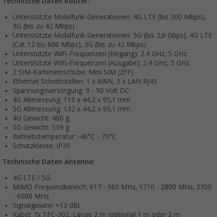
Technische Daten Router:
Unterstützte Mobilfunk-Generationen: 4G LTE (bis 300 Mbps),
3G (bis zu 42 Mbps)
Unterstützte Mobilfunk-Generationen: 5G (bis 2,6 Gbps), 4G LTE
(Cat 12 bis 600 Mbps), 3G (bis zu 42 Mbps)
Unterstützte WiFi-Frequenzen (Eingang): 2.4 GHz, 5 GHz
Unterstützte WiFi-Frequenzen (Ausgabe): 2.4 GHz, 5 GHz
2 SIM-Karteneinschübe: Mini SIM (2FF)
Ethernet Schnittstellen: 1 x WAN, 3 x LAN RJ45
Spannungsversorgung: 9 - 50 Volt DC
4G Abmessung: 115 x 44,2 x 95,1 mm
5G Abmessung: 132 x 44,2 x 95,1 mm
4G Gewicht: 460 g
5G Gewicht: 519 g
Betriebstemperatur: -40°C - 75°C
Schutzklasse: IP30
Technische Daten Antenne:
4G LTE / 5G
MIMO Frequenzbereich: 617 - 960 MHz, 1710 - 2800 MHz, 3300
- 6000 MHz
Signalgewinn +13 dBi
Kabel: 7x TFC-302, Länge 2 m (optional 1 m oder 2 m