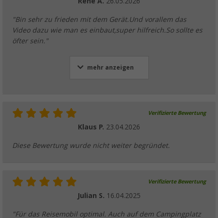
Rene A.
26.05.2026
für Router
"Bin sehr zu frieden mit dem Gerät.Und vorallem das
139,
€
98
ab
Video dazu wie man es einbaut,super hilfreich.So sollte es
öfter sein."
mehr anzeigen
Selfsat MWR Montageplatte für 5G Antenne 
Dachdurchführung für bis zu 8 Kabel
(1)
69,
€
90
Verifizierte Bewertung
Klaus P.
23.04.2026
Diese Bewertung wurde nicht weiter begründet.
Selfsat MWR Verlängerungskabel für Router
Verifizierte Bewertung
65,
€
00
ab
UVP
69,90 €
Julian S.
16.04.2025
"Für das Reisemobil optimal. Auch auf dem Campingplatz