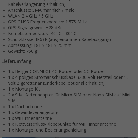
Kabelverlängerung erhältlich)
Anschlüsse: SMA männlich / male
WLAN 2.4 GHz / 5 GHz
GPS GNSS Frequenzbereich: 1.575 MHz
GPS-Signalgewinn: +28 dBi
Betriebstemperatur: -40° C - 80° C
Schutzklasse: IP69K (ausgenommen Kabelausgang)
Abmessung: 181 x 181 x 75 mm
Gewicht: 750 g
Lieferumfang:
1 x Berger CONNECT 4G Router oder 5G Router
1 x 4-poliges Stromanschlusskabel (230 Volt Netzteil oder 12
Volt Zigarettenanzünderkabel optional erhältlich)
1 x Montage-Kit
2 x SIM-Kartenadapter für Micro SIM oder Nano SIM auf Mini
SIM
1 x Dachantenne
1 x Gewindeverlängerung
1 x WiFi Innenantenne
1 x Klettverschluss-Klebepunkte für WiFi Innenantenne
1 x Montage- und Bedienungsanleitung