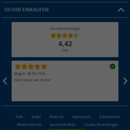
Jobs & Karriere
Click & Collect
SICHER EINKAUFEN
Geschenkgutschein
Rücksendung
Berger Bewusst
Eure Bewertungen
Bestellstatus
Über uns
4,42
Hauptkatalog
Gut
Händler werden
Jörg H.
08.08.2026
Kla
Alles super wie immer
Ein
und
Lei
Max
unk
AGB
BattG
ElektroG
Impressum
Datenschutz
Widerrufsrecht
Barrierefreiheit
Cookie-Einstellungen