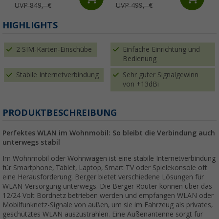
UVP 849,- €
UVP 499,- €
HIGHLIGHTS
2 SIM-Karten-Einschübe
Einfache Einrichtung und
Bedienung
Stabile Internetverbindung
Sehr guter Signalgewinn
von +13dBi
PRODUKTBESCHREIBUNG
Perfektes WLAN im Wohnmobil: So bleibt die Verbindung auch
unterwegs stabil
Im Wohnmobil oder Wohnwagen ist eine stabile Internetverbindung
für Smartphone, Tablet, Laptop, Smart TV oder Spielekonsole oft
eine Herausforderung. Berger bietet verschiedene Lösungen für
WLAN-Versorgung unterwegs. Die Berger Router können über das
12/24 Volt Bordnetz betrieben werden und empfangen WLAN oder
Mobilfunknetz-Signale von außen, um sie im Fahrzeug als privates,
geschütztes WLAN auszustrahlen. Eine Außenantenne sorgt für