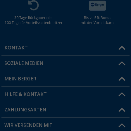
30 Tage Rückgaberecht
Bis zu 5% Bonus
100 Tage für Vorteilskartenbesitzer
mit der Vorteilskarte
KONTAKT
SOZIALE MEDIEN
Du hast eine Frage?
MEIN BERGER
Filiale finden
HILFE & KONTAKT
Vorteilskarte
Blog
ZAHLUNGSARTEN
FAQ & Kontakt
Produkttester
Versandinformationen
WIR VERSENDEN MIT