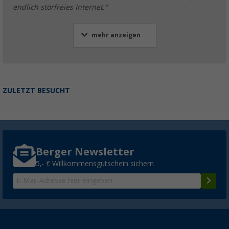
endlich störfreies Internet."
mehr anzeigen
Selfsat MWR Verlängerungskabel für Router
65,
€
00
ab
UVP
69,90 €
ZULETZT BESUCHT
Berger Newsletter
5,- € Willkommensgutschein sichern