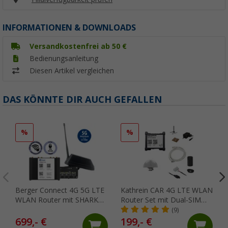
INFORMATIONEN & DOWNLOADS
Versandkostenfrei ab 50 €
Bedienungsanleitung
Diesen Artikel vergleichen
DAS KÖNNTE DIR AUCH GEFALLEN
%
%
Berger Connect 4G 5G LTE
Kathrein CAR 4G LTE WLAN
WLAN Router mit SHARK
Router Set mit Dual-SIM
Dachantenne inkl. DAB+
Funktion und
(9)
Außenantenne weiß
699,- €
199,- €