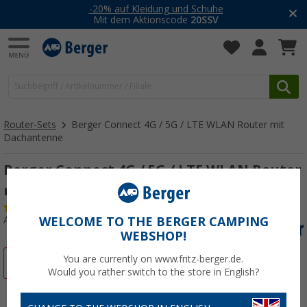
-20% auf Kleidung und Schuhe
Mit dem Aktionscode
20SSV
Router-Sets
Berger Connect 4G / 5G / LTE WLAN Router mit
Dachantenne
Berger Connect 4G / 5G / LTE WLAN Router
mit Dachantenne
(3)
Art.-Nr.: 267733
WELCOME TO THE BERGER CAMPING
WEBSHOP!
You are currently on www.fritz-berger.de.
%
Would you rather switch to the store in English?