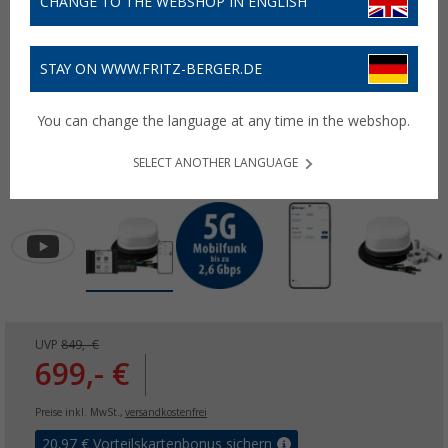
CHANGE TO THE WEBSHOP IN ENGLISH
STAY ON WWW.FRITZ-BERGER.DE
You can change the language at any time in the webshop.
SELECT ANOTHER LANGUAGE
UVP
849,- €
699,- €
Preise inkl. MwSt.,
versandkostenfrei
20,97
€ Vorteilskartenbonus sichern