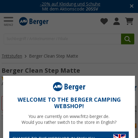
-20% auf Kleidung und Schuhe
Mit dem Aktionscode
20SSV
Trittstufen
Berger Clean Step Matte
Berger Clean Step Matte
(20)
Art.-Nr.: 470184
WELCOME TO THE BERGER CAMPING
%
WEBSHOP!
You are currently on www.fritz-berger.de.
Would you rather switch to the store in English?