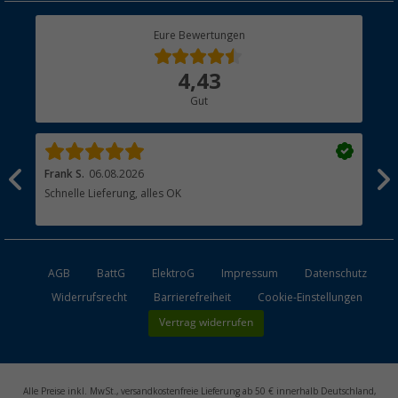
Rücksendung
Berger Bewusst
Eure Bewertungen
Bestellstatus
Über uns
4,43
Hauptkatalog
Gut
Händler werden
Frank S.
06.08.2026
Rai
Schnelle Lieferung, alles OK
Gut
AGB
BattG
ElektroG
Impressum
Datenschutz
Widerrufsrecht
Barrierefreiheit
Cookie-Einstellungen
Vertrag widerrufen
Alle Preise inkl. MwSt., versandkostenfreie Lieferung ab 50 € innerhalb Deutschland,