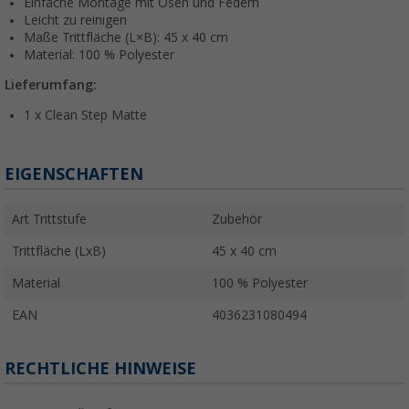
Einfache Montage mit Ösen und Federn
Leicht zu reinigen
Maße Trittfläche (L×B): 45 x 40 cm
Material: 100 % Polyester
Lieferumfang:
1 x Clean Step Matte
EIGENSCHAFTEN
Art Trittstufe
Zubehör
Trittfläche (LxB)
45 x 40 cm
Material
100 % Polyester
EAN
4036231080494
RECHTLICHE HINWEISE