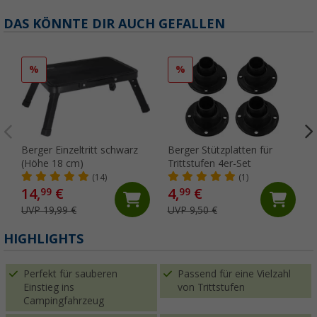
DAS KÖNNTE DIR AUCH GEFALLEN
%
%
Berger Einzeltritt schwarz
Berger Stützplatten für
(Höhe 18 cm)
Trittstufen 4er-Set
(14)
(1)
14,
€
4,
€
99
99
UVP 19,99 €
UVP 9,50 €
HIGHLIGHTS
Perfekt für sauberen
Passend für eine Vielzahl
Einstieg ins
von Trittstufen
Campingfahrzeug