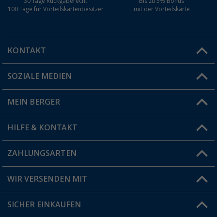
30 Tage Rückgaberecht
Bis zu 5% Bonus
100 Tage für Vorteilskartenbesitzer
mit der Vorteilskarte
KONTAKT
SOZIALE MEDIEN
Du hast eine Frage?
MEIN BERGER
Filiale finden
HILFE & KONTAKT
Vorteilskarte
Blog
ZAHLUNGSARTEN
FAQ & Kontakt
Produkttester
Versandinformationen
WIR VERSENDEN MIT
Jobs & Karriere
Click & Collect
SICHER EINKAUFEN
Geschenkgutschein