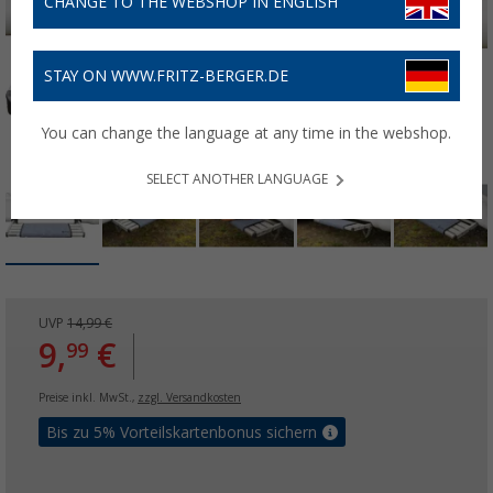
CHANGE TO THE WEBSHOP IN ENGLISH
STAY ON WWW.FRITZ-BERGER.DE
You can change the language at any time in the webshop.
SELECT ANOTHER LANGUAGE
UVP
14,99 €
9,
€
99
Preise inkl. MwSt.,
zzgl. Versandkosten
Bis zu 5% Vorteilskartenbonus sichern