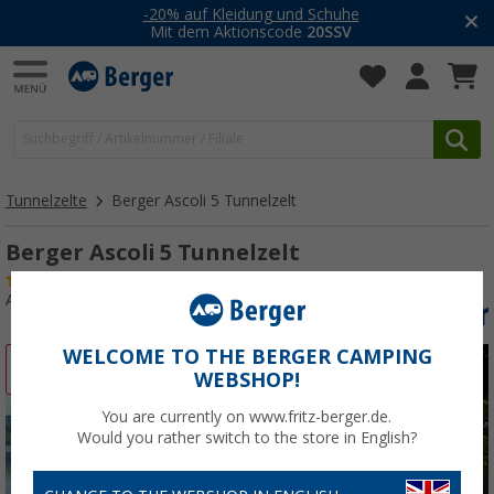
-20% auf Kleidung und Schuhe
Mit dem Aktionscode
20SSV
Tunnelzelte
Berger Ascoli 5 Tunnelzelt
Berger Ascoli 5 Tunnelzelt
(13)
Art.-Nr.: 328510
WELCOME TO THE BERGER CAMPING
%
WEBSHOP!
You are currently on www.fritz-berger.de.
Would you rather switch to the store in English?