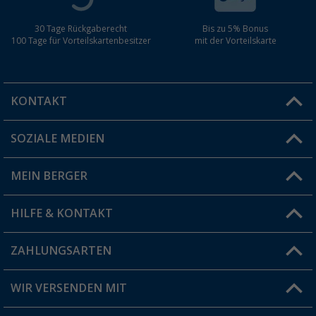
30 Tage Rückgaberecht
Bis zu 5% Bonus
100 Tage für Vorteilskartenbesitzer
mit der Vorteilskarte
KONTAKT
SOZIALE MEDIEN
Du hast eine Frage?
MEIN BERGER
Filiale finden
HILFE & KONTAKT
Vorteilskarte
Blog
ZAHLUNGSARTEN
FAQ & Kontakt
Produkttester
Versandinformationen
WIR VERSENDEN MIT
Jobs & Karriere
Click & Collect