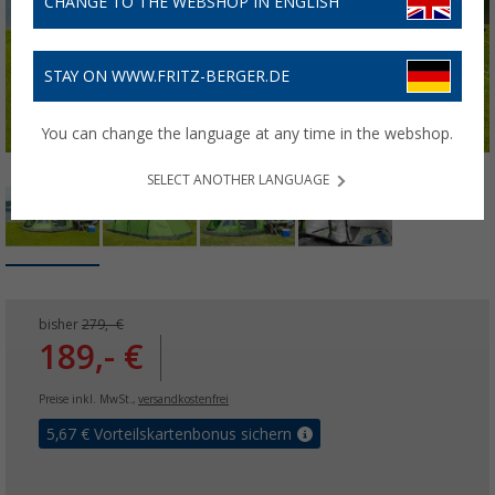
CHANGE TO THE WEBSHOP IN ENGLISH
STAY ON WWW.FRITZ-BERGER.DE
You can change the language at any time in the webshop.
SELECT ANOTHER LANGUAGE
bisher
279,- €
189,- €
Preise inkl. MwSt.,
versandkostenfrei
5,67
€ Vorteilskartenbonus sichern