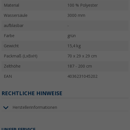
Material
100 % Polyester
Wassersäule
3000 mm
aufblasbar
-
Farbe
grün
Gewicht
15,4 kg
Packmaß (LxBxH)
70 x 29 x 29 cm
Zelthöhe
187 - 200 cm
EAN
4036231045202
RECHTLICHE HINWEISE
Herstellerinformationen
UNSER SERVICE