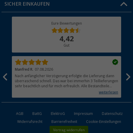
SICHER EINKAUFEN
Geschenkgutschein
Rücksendung
Berger Bewusst
Eure Bewertungen
Bestellstatus
Über uns
4,42
Hauptkatalog
Gut
Händler werden
Manfred R.
07.08.2026
Han
Nach anfänglicher Verzögerung erfolgte die Lieferung dann
Sen
überraschend schnell. Das war bei immerhin 3 Teillieferungen
Lie
sehr beachtlich und für mich erfreulich. Alle Bestandteile
waren gut verpackt und in Ordnung. Das Gerät (Gasgrill)
weiterlesen
funktioniert bestens
AGB
BattG
ElektroG
Impressum
Datenschutz
Widerrufsrecht
Barrierefreiheit
Cookie-Einstellungen
Vertrag widerrufen