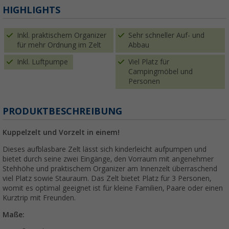
HIGHLIGHTS
Inkl. praktischem Organizer
Sehr schneller Auf- und
für mehr Ordnung im Zelt
Abbau
Inkl. Luftpumpe
Viel Platz für
Campingmöbel und
Personen
PRODUKTBESCHREIBUNG
Kuppelzelt und Vorzelt in einem!
Dieses aufblasbare Zelt lässt sich kinderleicht aufpumpen und
bietet durch seine zwei Eingänge, den Vorraum mit angenehmer
Stehhöhe und praktischem Organizer am Innenzelt überraschend
viel Platz sowie Stauraum. Das Zelt bietet Platz für 3 Personen,
womit es optimal geeignet ist für kleine Familien, Paare oder einen
Kurztrip mit Freunden.
Maße: