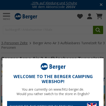
-20% auf Kleidung und Schuhe
Mit dem Aktionscode
20SSV
3-Personen Zelte
Berger Arno Air 3 Aufblasbares Tunnelzelt für 3
Personen
Berger Arno Air 3 Aufblasbares Tunnelzelt
für 3 Personen
(4)
Art.-Nr.: 305200
WELCOME TO THE BERGER CAMPING
WEBSHOP!
You are currently on www.fritz-berger.de.
%
Would you rather switch to the store in English?