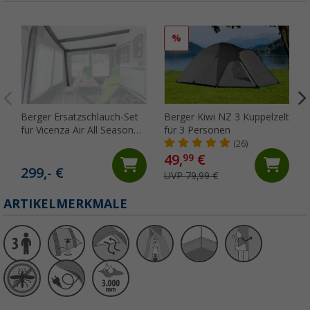
%
Berger Ersatzschlauch-Set
Berger Kiwi NZ 3 Kuppelzelt
für Vicenza Air All Season
für 3 Personen
Wohnwagenvorzelt,
(26)
Umlaufmaß 971 - 1000 cm
49,
€
99
299,- €
UVP 79,99 €
ARTIKELMERKMALE