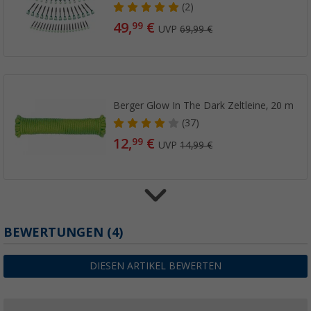
(2)
49,
€
99
UVP
69,99 €
Berger Glow In The Dark Zeltleine, 20 m
(37)
12,
€
99
UVP
14,99 €
Berger Profi Gummihammer aus Kunststoff
BEWERTUNGEN
(4)
Heringsauszieher
(75)
DIESEN ARTIKEL BEWERTEN
10,
€
99
UVP
12,99 €