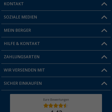
KONTAKT
SOZIALE MEDIEN
Du hast eine Frage?
MEIN BERGER
Filiale finden
HILFE & KONTAKT
Vorteilskarte
Blog
ZAHLUNGSARTEN
FAQ & Kontakt
Produkttester
Versandinformationen
WIR VERSENDEN MIT
Jobs & Karriere
Click & Collect
SICHER EINKAUFEN
Geschenkgutschein
Rücksendung
Berger Bewusst
Eure Bewertungen
Bestellstatus
Über uns
Hauptkatalog