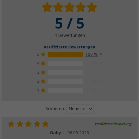
5 / 5
Berger Zeltheringe mit Abspannleine und Zub
(
Über
100)
27,
€
99
4 Bewertungen
UVP
29,99 €
Verifizierte Bewertungen
5
100 %
4
0 %
3
0 %
2
0 %
1
0 %
Neueste
Sortieren:
Verifizierte Bewertung
Gaby L.
06.09.2023