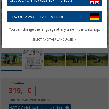
CHANGE TO THE WEBSHOP IN ENGLISH
STAY ON WWW.FRITZ-BERGER.DE
You can change the language at any time in the webshop.
SELECT ANOTHER LANGUAGE
UVP
599,- €
319,- €
Preise inkl. MwSt.,
versandkostenfrei
9,57
€ Vorteilskartenbonus sichern