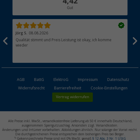
4,42
Gut
Händler werden
Jörg S.
08.08.2026
Wer
Qualität stimmt und Preis Leistung ist okay, ich komme
Hat
wieder
AGB
BattG
ElektroG
Impressum
Datenschutz
Widerrufsrecht
Barrierefreiheit
Cookie-Einstellungen
Vertrag widerrufen
Alle Preise inkl. MwSt., versandkostenfreie Lieferung ab 50 € innerhalb Deutschland,
ausgenommen Sperrgutzuschlag. Ansonsten zzgl. Versandkosten.
Änderungen und Irrtümer vorbehalten. Abbildungen ähnlich. Nur solange der Vorrat reicht.
Die durchgestrichenen Preise entsprechen dem bisherigen Preis bei Berger.
1)
Gekennzeichnete Preise sind mit 0% MwSt. gemäß
§ 12 Abs. 3 Nr. 1 UStG