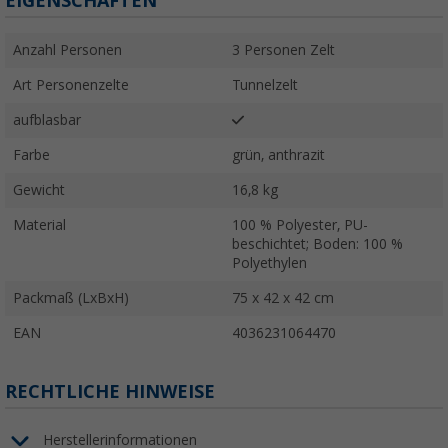
EIGENSCHAFTEN
Anzahl Personen
3 Personen Zelt
Art Personenzelte
Tunnelzelt
aufblasbar
Farbe
grün, anthrazit
Gewicht
16,8 kg
Material
100 % Polyester, PU-
beschichtet; Boden: 100 %
Polyethylen
Packmaß (LxBxH)
75 x 42 x 42 cm
EAN
4036231064470
RECHTLICHE HINWEISE
Herstellerinformationen