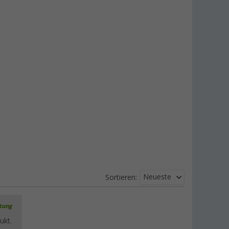
Berger Connect 4G 5G LTE WLAN
Router mit SHARK Dachantenne inkl.
DAB+
699,
€
00
UVP
849,- €
Berger 230 V Netzteil für Smart TV
Fernseher
(5)
34,
€
99
Neueste
Sortieren:
Berger Move 3.0 Mobile Satelliten-
rtung
Antenne
ukt.
(46)