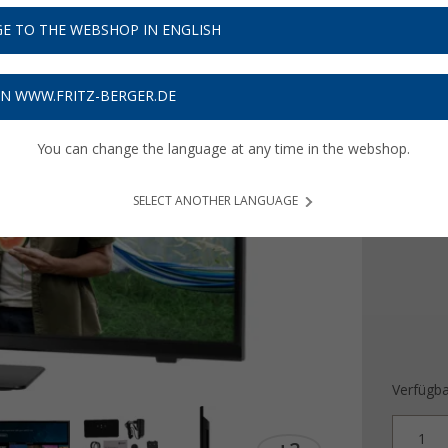
E TO THE WEBSHOP IN ENGLISH
Preise inkl
8,97
€ V
ON WWW.FRITZ-BERGER.DE
Produ
You can change the language at any time in the webshop.
Bildschi
22 "
SELECT ANOTHER LANGUAGE
Verfügba
1