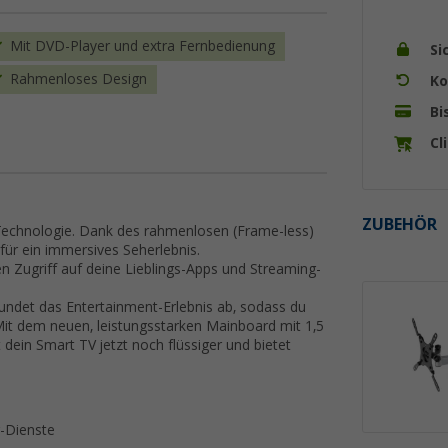
Mit DVD-Player und extra Fernbedienung
Si
Rahmenloses Design
Ko
Bi
Cl
ZUBEHÖR
 Technologie. Dank des rahmenlosen (Frame-less)
ür ein immersives Seherlebnis.
n Zugriff auf deine Lieblings-Apps und Streaming-
undet das Entertainment-Erlebnis ab, sodass du
 dem neuen, leistungsstarken Mainboard mit 1,5
dein Smart TV jetzt noch flüssiger und bietet
g-Dienste