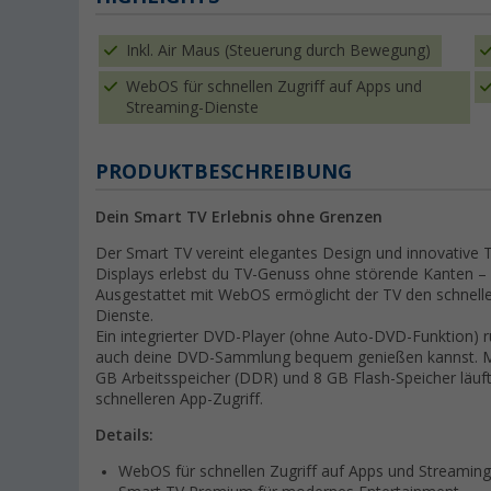
Inkl. Air Maus (Steuerung durch Bewegung)
WebOS für schnellen Zugriff auf Apps und
Streaming-Dienste
PRODUKTBESCHREIBUNG
Dein Smart TV Erlebnis ohne Grenzen
Der Smart TV vereint elegantes Design und innovative
Displays erlebst du TV-Genuss ohne störende Kanten – f
Ausgestattet mit WebOS ermöglicht der TV den schnelle
Dienste.
Ein integrierter DVD-Player (ohne Auto-DVD-Funktion) r
auch deine DVD-Sammlung bequem genießen kannst. Mit
GB Arbeitsspeicher (DDR) und 8 GB Flash-Speicher läuft 
schnelleren App-Zugriff.
Details:
WebOS für schnellen Zugriff auf Apps und Streamin