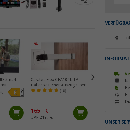
+2
VERFÜGBAR
Fi
%
INFORMAT
Ve
HD Smart
Caratec Flex CFA102L TV
Berger TV Wandha
Ka
 mit
Halter seitlicher Auszug silber
Lang mit Schwenk
Be
bar, Triple-
Neigungsfunktion
(18)
(36)
tt
Hi
0 V
Di
165,- €
49,
€
99
UVP 219,- €
UVP 54,99 €
UNSER SER