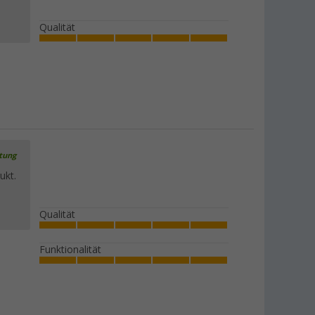
349,
€
00
UVP
599,- €
Qualität
rtung
ukt.
Qualität
Funktionalität