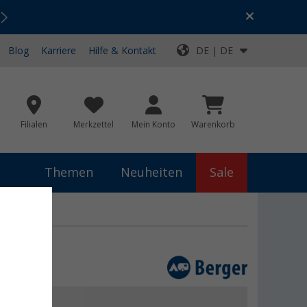
Urlaubs-SALE:
Top-Deals für dein Abenteuer!
Blog
Karriere
Hilfe & Kontakt
DE | DE
Filialen
Merkzettel
Mein Konto
Warenkorb
Themen
Neuheiten
Sale
30 V
VP
379,- €