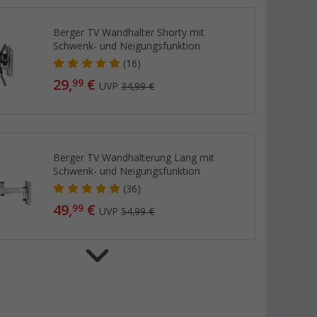
Berger TV Wandhalter Shorty mit
Schwenk- und Neigungsfunktion
(16)
29,
€
99
UVP
34,99 €
Berger TV Wandhalterung Lang mit
Schwenk- und Neigungsfunktion
(36)
49,
€
99
UVP
54,99 €
Berger Aluminium Dreibein Stativ 90
cm für Sat-Spiegel
(
Über
100)