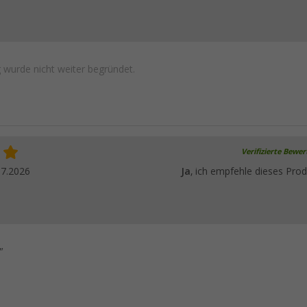
wurde nicht weiter begründet.
Verifizierte Bewe
07.2026
Ja
, ich empfehle dieses Prod
"