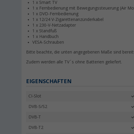
1 x Smart TV
1 x Fernbedienung mit Bewegungssteuerung
(Air Mo
1 x DVD-Fernbedienung
1 x 12/24 V-Zigarettenanzünderkabel
1 x 230-V-Netzadapter
1 x Standfuß
1 x Handbuch
VESA-Schrauben
Bitte beachte, die unten angegebenen Maße sind bereits
Zudem werden alle TV´s ohne Batterien geliefert.
EIGENSCHAFTEN
CI-Slot
DVB-S/S2
DVB-T
DVB-T2