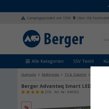
-20% auf Kleidung und Schuhe
Mit dem Aktionscode
20SSV
Campingspezialist seit 1958
Über 100 Fachmärkt
Alle Kategorien
SSV Textil
Kü
Startseite
Multimedia
TV & Zubehör
Fernseher
Berger Advanteq Smart LED Fernsehe
(19)
Art.-Nr.: 649392
%