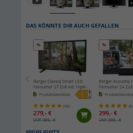
DAS KÖNNTE DIR AUCH GEFALLEN
%
%
Berger Classiq Smart LED
Berger Acoustiq 
Fernseher 27 Zoll mit Triple-
Fernseher 24 Zoll
Tuner und 12 / 230 V
integrierter Sound
Produktdatenblatt
Produktdatenbla
Tuner und 12 / 23
(36)
(5)
279,- €
299,- €
UVP 389,- €
UVP 399,- €
HIGHLIGHTS