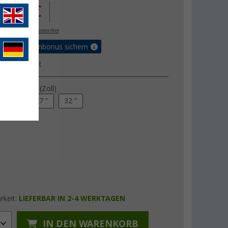
299,- €
. MwSt.,
versandkostenfrei
orteilskartenbonus sichern
ktdatenblatt
rmdiagonale (Zoll)
24 "
27 "
32 "
rkeit:
LIEFERBAR IN 2-4 WERKTAGEN
IN DEN WARENKORB