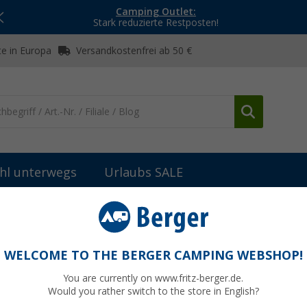
Camping Outlet:
Stark reduzierte Restposten!
e in Europa
Versandkostenfrei ab 50 €
hl unterwegs
Urlaubs SALE
Berger Advanteq Smart LED Fernseher mit Triple-Tuner und 12 / 2
r 22 Zoll mit Triple-Tuner und 12 / 230 V
WELCOME TO THE BERGER CAMPING WEBSHOP!
You are currently on www.fritz-berger.de.
Would you rather switch to the store in English?
U