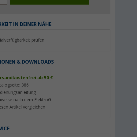
KEIT IN DEINER NÄHE
lialverfügbarkeit prüfen
%
%
IONEN & DOWNLOADS
rsandkostenfrei ab 50 €
lterung
Megasat Royal Line V Smart
Reflexion Full HD 2
talogseite: 386
- und
Camping TV 19 Zoll
Fernseher mit Tripl
dienungsanleitung
V / 230 V
Produktdatenblatt
Produktdatenblatt
nweise nach dem ElektroG
esen Artikel vergleichen
(4)
(15)
269,- €
158,- €
UVP 369,- €
UVP 269,95 €
VICE