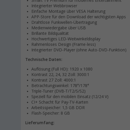
Smart TV Premium für modernes Entertainment
Integrierter Webbrowser
Einfache Montage über VESA Halterung
APP-Store für den Download der wichtigsten Apps
Drahtlose Funkwellen-Übertragung
Medienwiedergabe über USB
Brillante Bildqualität
Hochwertiges LED-Weitwinkeldisplay
Rahmenloses Design (Frame-less)
Integrierter DVD-Player (ohne Auto-DVD-Funktion)
Technische Daten:
Auflösung (Full HD): 1920 x 1080
Kontrast 22, 24, 32 Zoll: 3000:1
Kontrast 27 Zoll: 4000:1
Betrachtungswinkel: 178°/178°
Triple-Tuner (DVB-T/T2/S/S2)
Speziell für den mobilen Einsatz (12/24 V)
CI+ Schacht für Pay-TV-Karten
Arbeitsspeicher: 1,5 GB DDR
Flash-Speicher: 8 GB
Lieferumfang: