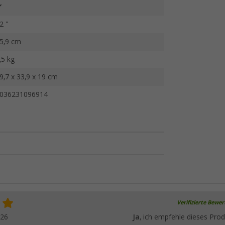
2 "
5,9 cm
,5 kg
9,7 x 33,9 x 19 cm
036231096914
Verifizierte Bewe
026
Ja
, ich empfehle dieses Prod