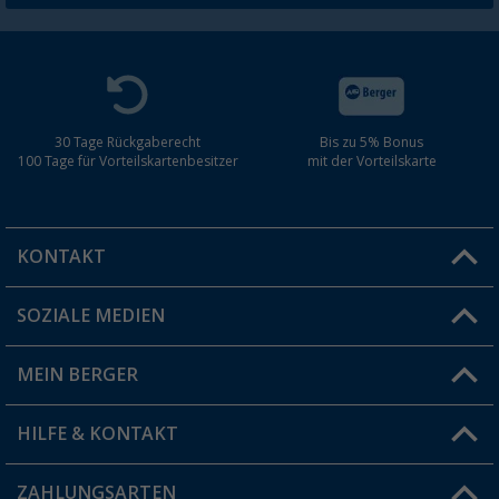
30 Tage Rückgaberecht
Bis zu 5% Bonus
100 Tage für Vorteilskartenbesitzer
mit der Vorteilskarte
KONTAKT
SOZIALE MEDIEN
Du hast eine Frage?
MEIN BERGER
Filiale finden
HILFE & KONTAKT
Vorteilskarte
Blog
ZAHLUNGSARTEN
FAQ & Kontakt