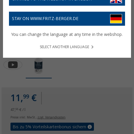
STAY ON WWW.FRITZ-BERGER.DE
You can change the language at any time in the webshop.
SELECT ANOTHER LANGUAGE
11,
€
99
47,
€ / l
96
Preise inkl. MwSt.,
zzgl. Versandkosten
Bis zu 5% Vorteilskartenbonus sichern