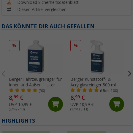
Download Sicherheitsdatenblatt
Diesen Artikel vergleichen
DAS KÖNNTE DIR AUCH GEFALLEN
%
%
Berger Fahrzeugreiniger für
Berger Kunststoff- &
Innen und Außen 1 Liter
Acrylglasreiniger 500 ml
(90)
(Über 100)
8,
€
8,
€
99
99
UVP 10,99 €
UVP 10,99 €
(8,
99
€ / 1 l)
(17,
98
€ / 1 l)
HIGHLIGHTS