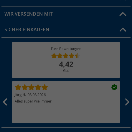
Produkttester
Versandinformationen
WIR VERSENDEN MIT
Jobs & Karriere
Click & Collect
SICHER EINKAUFEN
Geschenkgutschein
Rücksendung
Berger Bewusst
Eure Bewertungen
Bestellstatus
Über uns
4,42
Hauptkatalog
Gut
Händler werden
Jörg H.
08.08.2026
Kla
Alles super wie immer
Ein
und
Lei
Max
unk