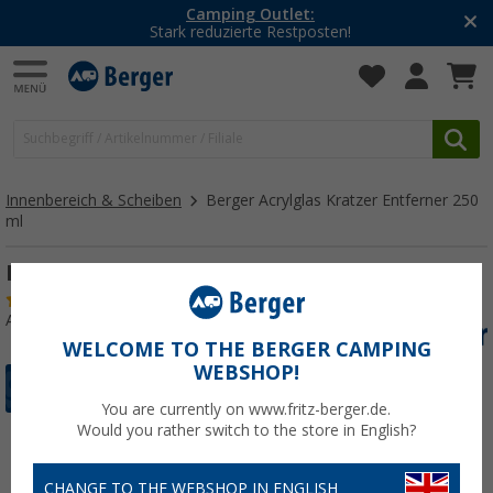
Camping Outlet:
Stark reduzierte Restposten!
Innenbereich & Scheiben
Berger Acrylglas Kratzer Entferner 250
ml
Berger Acrylglas Kratzer Entferner 250 ml
(67)
Art.-Nr.: 445520
WELCOME TO THE BERGER CAMPING
WEBSHOP!
You are currently on www.fritz-berger.de.
Would you rather switch to the store in English?
CHANGE TO THE WEBSHOP IN ENGLISH