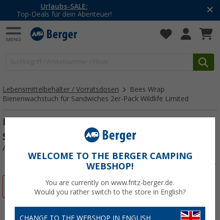
-20% auf Kleidung und Schuhe
Mit dem Aktionscode
20SSV
Lebensmittelbehälter / Vorratsdosen
Bees Wrap
Bienenwachstuch für Sandwiches 2er-Pack Wildlife Limited
Bees Wrap Bienenwachstuch für
Sandwiches 2er-Pack Wildlife Limited
Art.-Nr.: 678302
WELCOME TO THE BERGER CAMPING
WEBSHOP!
You are currently on www.fritz-berger.de.
%
Would you rather switch to the store in English?
CHANGE TO THE WEBSHOP IN ENGLISH