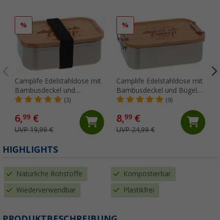
%
%
Camplife Edelstahldose mit
Camplife Edelstahldose mit
Bambusdeckel und
Bambusdeckel und Bügel
Gummiband 800 ml
1200 ml
(3)
(9)
6,
€
8,
€
99
99
UVP 19,99 €
UVP 24,99 €
(
HIGHLIGHTS
Natürliche Rohstoffe
Kompostierbar
Wiederverwendbar
Plastikfrei
PRODUKTBESCHREIBUNG