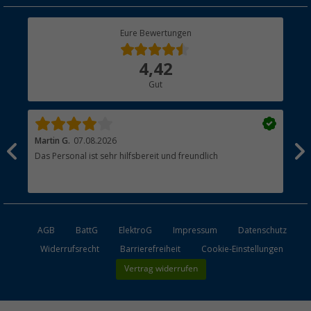
Rücksendung
Berger Bewusst
Eure Bewertungen
Bestellstatus
Über uns
4,42
Hauptkatalog
Gut
Händler werden
Martin G.
07.08.2026
Jue
Das Personal ist sehr hilfsbereit und freundlich
Per
AGB
BattG
ElektroG
Impressum
Datenschutz
Widerrufsrecht
Barrierefreiheit
Cookie-Einstellungen
Vertrag widerrufen