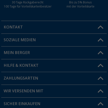
30 Tage Rückgaberecht
Bis zu 5% Bonus
100 Tage für Vorteilskartenbesitzer
mit der Vorteilskarte
KONTAKT
SOZIALE MEDIEN
Du hast eine Frage?
MEIN BERGER
Filiale finden
HILFE & KONTAKT
Vorteilskarte
Blog
ZAHLUNGSARTEN
FAQ & Kontakt
Produkttester
Versandinformationen
WIR VERSENDEN MIT
Jobs & Karriere
Click & Collect
SICHER EINKAUFEN
Geschenkgutschein