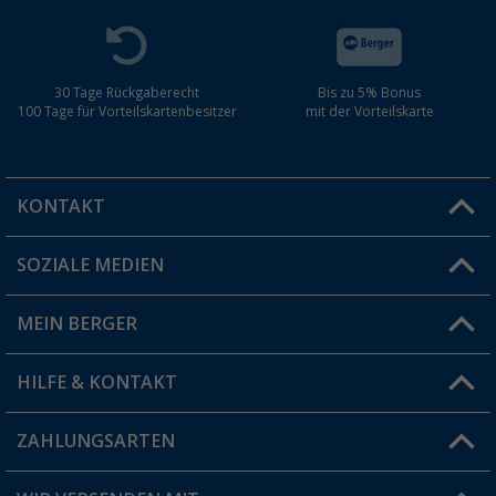
30 Tage Rückgaberecht
Bis zu 5% Bonus
100 Tage für Vorteilskartenbesitzer
mit der Vorteilskarte
KONTAKT
SOZIALE MEDIEN
Du hast eine Frage?
MEIN BERGER
Filiale finden
HILFE & KONTAKT
Vorteilskarte
Blog
ZAHLUNGSARTEN
FAQ & Kontakt
Produkttester
Versandinformationen