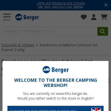
-20% auf Kleidung und Schuhe
Mit dem Aktionscode
20SSV
Schüsseln & Schalen
Barebones emailliertes Schüssel Set
Enamel 2 teilig
Barebones emailliertes Schüssel Set
Enamel 2 teilig egg shell
Art.-Nr.: 263366
WELCOME TO THE BERGER CAMPING
WEBSHOP!
You are currently on www.fritz-berger.de.
Would you rather switch to the store in English?