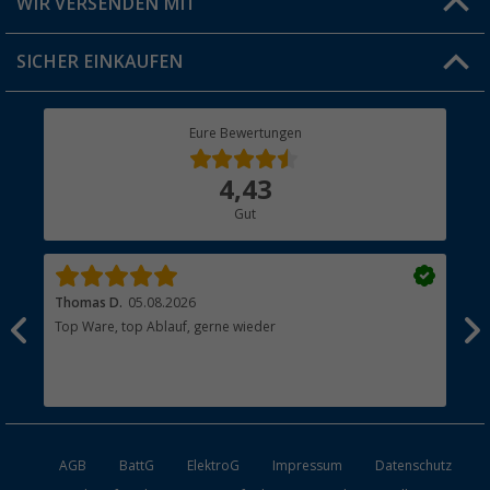
WIR VERSENDEN MIT
Jobs & Karriere
Click & Collect
SICHER EINKAUFEN
Geschenkgutschein
Rücksendung
Berger Bewusst
Eure Bewertungen
Bestellstatus
Über uns
4,43
Hauptkatalog
Gut
Händler werden
Thomas D.
05.08.2026
Kla
Top Ware, top Ablauf, gerne wieder
Wie
ein
AGB
BattG
ElektroG
Impressum
Datenschutz