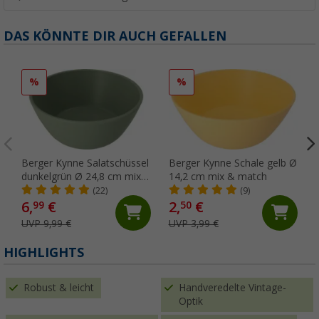
DAS KÖNNTE DIR AUCH GEFALLEN
%
%
Berger Kynne Salatschüssel
Berger Kynne Schale gelb Ø
dunkelgrün Ø 24,8 cm mix
14,2 cm mix & match
& match
(22)
(9)
6,
€
2,
€
99
50
UVP 9,99 €
UVP 3,99 €
HIGHLIGHTS
Robust & leicht
Handveredelte Vintage-
Optik