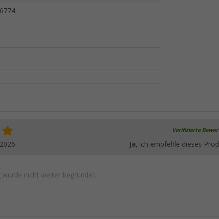
6774
Verifizierte Bewe
.2026
Ja
, ich empfehle dieses Prod
wurde nicht weiter begründet.