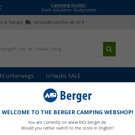
Camping Outlet:
Stark reduzierte Restposten!
e in Europa
Versandkostenfrei ab 50 €
hl unterwegs
Urlaubs SALE
Insektenabwehr & Mückenschutz
Ballistol Stichfrei Kids Mücke
tz 1 Tuch getränkt 5 g
WELCOME TO THE BERGER CAMPING WEBSHOP!
You are currently on www.fritz-berger.de.
Would you rather switch to the store in English?