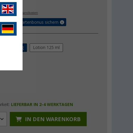
€
. MwSt.,
zzgl. Versandkosten
5% Vorteilskartenbonus sichern
ung
 getränkt 5 g
Lotion 125 ml
rkeit:
LIEFERBAR IN 2-4 WERKTAGEN
IN DEN WARENKORB