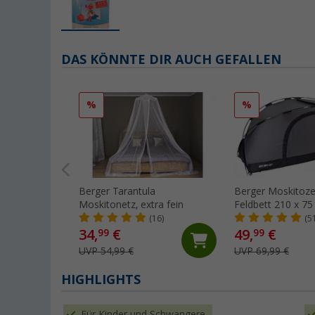
DAS KÖNNTE DIR AUCH GEFALLEN
%
%
Berger Tarantula
Berger Moskitoze
Moskitonetz, extra fein
Feldbett 210 x 75
grau
(16)
(5
34,
€
49,
€
99
99
UVP 54,99 €
UVP 69,99 €
HIGHLIGHTS
Für Kinder und Schwangere