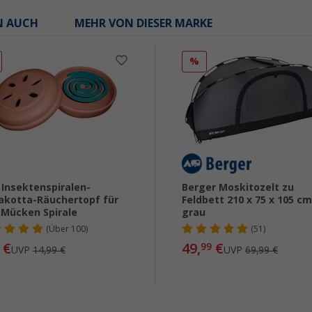
N AUCH
MEHR VON DIESER MARKE
%
Insektenspiralen-
Berger Moskitozelt zu
akotta-Räuchertopf für
Feldbett 210 x 75 x 105 c
 Mücken Spirale
grau
(
Über
100)
(51)
€
49,
€
99
UVP
14,99 €
UVP
69,99 €