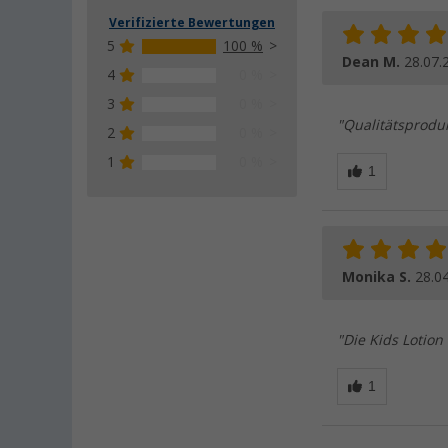
Verifizierte Bewertungen
5
100 %
Dean M.
28.07.
4
0 %
3
0 %
"Qualitätsproduk
2
0 %
1
0 %
Monika S.
28.0
"Die Kids Lotion