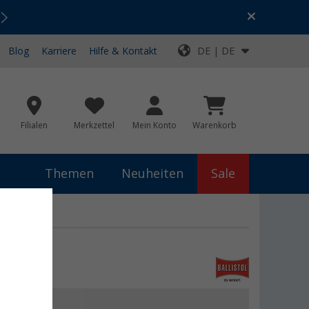
Urlaubs-SALE:
Top-Deals für dein Abenteuer!
Blog
Karriere
Hilfe & Kontakt
DE | DE
Filialen
Merkzettel
Mein Konto
Warenkorb
Themen
Neuheiten
Sale
nschutz