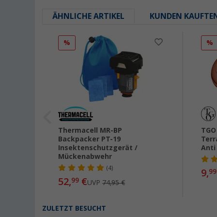
ÄHNLICHE ARTIKEL
KUNDEN KAUFTE
%
%
Thermacell MR-BP
TGO 
Backpacker PT-19
Terr
Insektenschutzgerät /
Anti
Mückenabwehr
(4)
9,
99
52,
€
99
UVP
74,95 €
ZULETZT BESUCHT