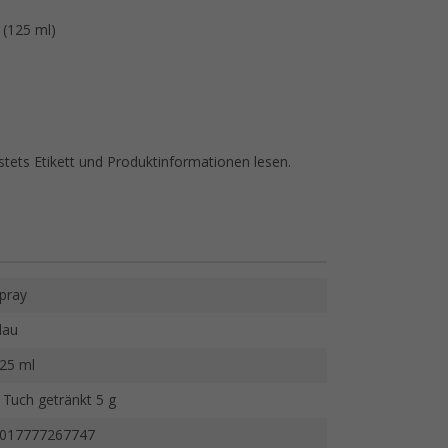
 (125 ml)
tets Etikett und Produktinformationen lesen.
pray
lau
25 ml
 Tuch getränkt 5 g
017777267747