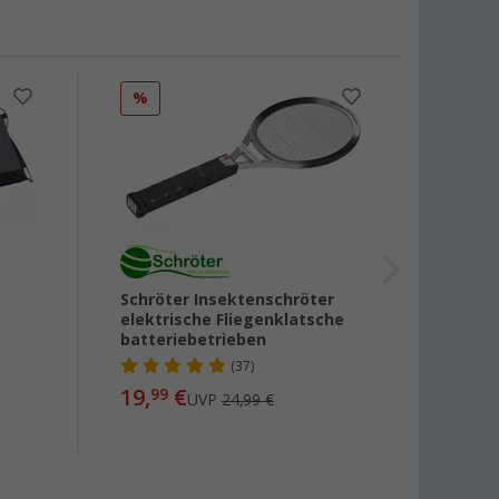
%
%
Schröter Insektenschröter
Insek
m
elektrische Fliegenklatsche
batteriebetrieben
(37)
14,
99
19,
€
99
UVP
24,99 €