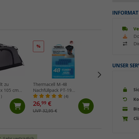
INFORMAT
Ve
Do
Di
%
%
UNSER SER
lt zu
Thermacell M-48
Thermacell MR-B
Si
 x 105 cm
Nachfüllpack PT-19
Backpacker PT-19
Backpacker 48 Stunden
Insektenschutzgerä
1)
(4)
(4)
Ko
Mückenabwehr
26,
€
52,
€
99
99
Bi
UVP 32,95 €
UVP 74,95 €
Cl
Sehr verträglich