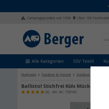
-20% auf Kleidung und Schuhe
Mit dem Aktionscode
20SSV
Campingspezialist seit 1958
Über 100 Fachmärkt
Alle Kategorien
SSV Textil
Kü
Startseite
Outdoor & Freizeit
Outdoor Ausrüstung
Ballistol Stichfrei Kids Mückenschu
(3)
Art.-Nr.: 730162