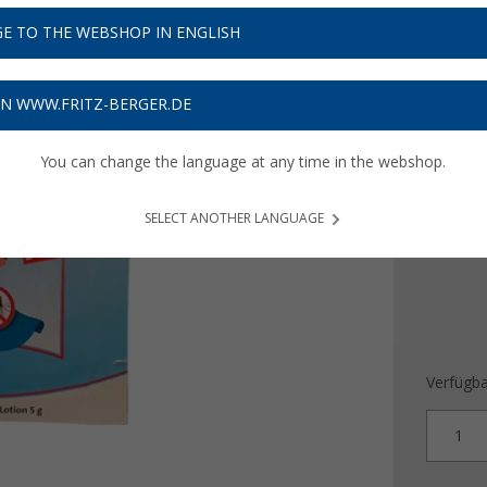
0,
65
E TO THE WEBSHOP IN ENGLISH
Preise inkl
Bis zu 
ON WWW.FRITZ-BERGER.DE
Ausführ
You can change the language at any time in the webshop.
1 Tuch
SELECT ANOTHER LANGUAGE
Verfügba
1