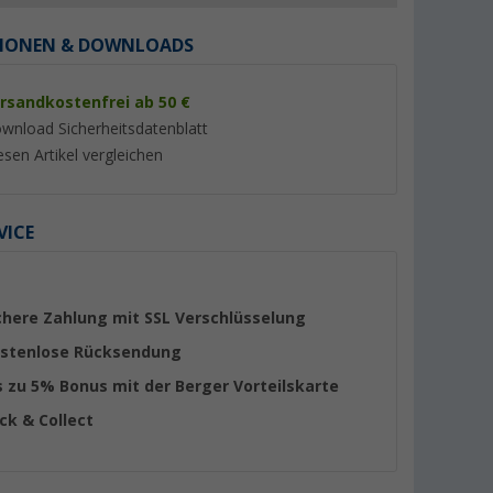
IONEN & DOWNLOADS
rsandkostenfrei ab 50 €
wnload Sicherheitsdatenblatt
esen Artikel vergleichen
%
VICE
P
Favorit Moskitospiralen mit
Berger Notfall Re
chere Zahlung mit SSL Verschlüsselung
Citronella Extra Stark (10er
Cherrapunjee
t /
Set)
(5)
(6)
stenlose Rücksendung
1,
€
29
3,
€
50
s zu 5% Bonus mit der Berger Vorteilskarte
UVP 1,50 €
ick & Collect