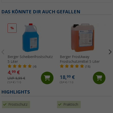
DAS KÖNNTE DIR AUCH GEFALLEN
%
Berger Scheibenfrostschutz
Berger FrostAway
5 Liter
Frostschutzmittel 5 Liter
(4)
(18)
4,
€
99
18,
€
99
UVP 9,99 €
(1,
00
€ / 1 l)
(3,
80
€ / 1 l)
(
HIGHLIGHTS
Frostschutz
Praktisch