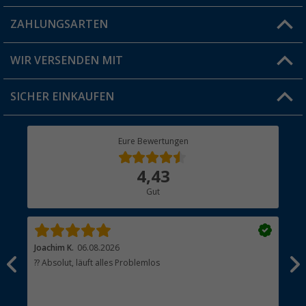
Blog
ZAHLUNGSARTEN
FAQ & Kontakt
Produkttester
Versandinformationen
WIR VERSENDEN MIT
Jobs & Karriere
Click & Collect
SICHER EINKAUFEN
Geschenkgutschein
Rücksendung
Berger Bewusst
Eure Bewertungen
Bestellstatus
Über uns
4,43
Hauptkatalog
Gut
Händler werden
Joachim K.
06.08.2026
And
l
?? Absolut, läuft alles Problemlos
Sch
he
esen