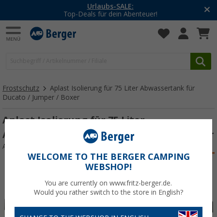
Urlaubs-SALE:
Top-Deals für dein Abenteuer!
Frostschutz
Aplast Isolierung für 75 Liter Abwassertank für
Ducato / Jumper / Boxer
Aplast Isolierung für 75 Liter
Abwassertank für Ducato / Jumper / Boxer
Art.-Nr.: 434901
WELCOME TO THE BERGER CAMPING
WEBSHOP!
You are currently on www.fritz-berger.de.
Would you rather switch to the store in English?