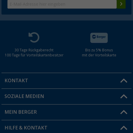
30 Tage Rückgaberecht
Bis zu 5% Bonus
100 Tage für Vorteilskartenbesitzer
mit der Vorteilskarte
KONTAKT
SOZIALE MEDIEN
Du hast eine Frage?
MEIN BERGER
Filiale finden
HILFE & KONTAKT
Vorteilskarte