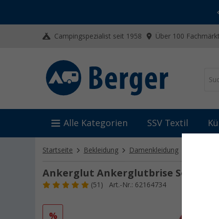
-20% auf Kleidung und Schuhe
Mit dem Aktionscode
20SSV
Campingspezialist seit 1958
Über 100 Fachmärkt
Alle Kategorien
SSV Textil
Kü
Startseite
Bekleidung
Damenkleidung
Damenja
Ankerglut Ankerglutbrise Softsh
(51)
Art.-Nr.: 62164734
%