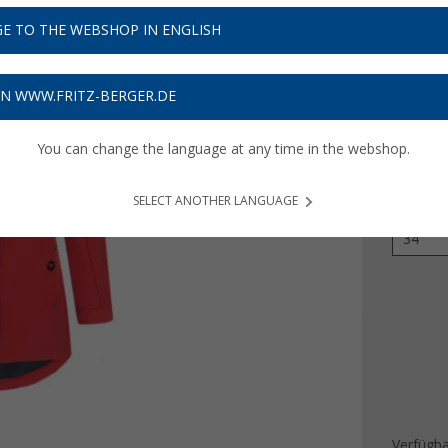
29,
9
E TO THE WEBSHOP IN ENGLISH
Preise inkl
Bis zu 
ON WWW.FRITZ-BERGER.DE
You can change the language at any time in the webshop.
Farbe
SELECT ANOTHER LANGUAGE
Größe
34
Verfügba