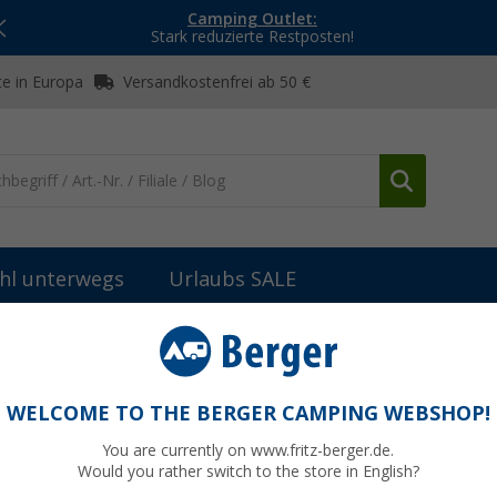
Camping Outlet:
Stark reduzierte Restposten!
e in Europa
Versandkostenfrei ab 50 €
hl unterwegs
Urlaubs SALE
cken
Ankerglut Ankerglutbrise Softshellmantel Damen
ellmantel Damen
WELCOME TO THE BERGER CAMPING WEBSHOP!
You are currently on www.fritz-berger.de.
Would you rather switch to the store in English?
UVP
99,95