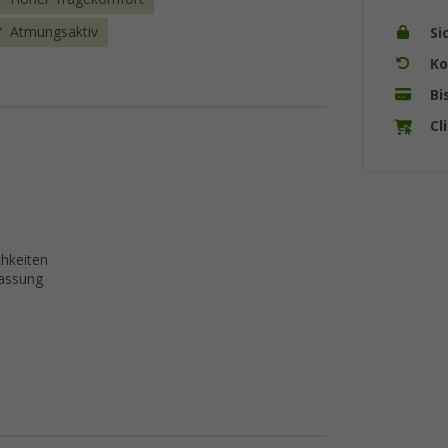
Atmungsaktiv
Si
Ko
Bi
Cl
hkeiten
passung