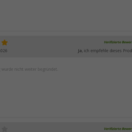
Verifizierte Bewe
2026
Ja
, ich empfehle dieses Prod
wurde nicht weiter begründet.
Verifizierte Bewe