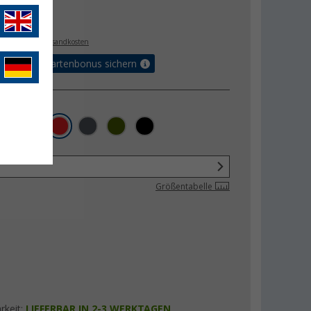
€
5
. MwSt.,
zzgl. Versandkosten
5% Vorteilskartenbonus sichern
Größentabelle
rkeit:
LIEFERBAR IN 2-3 WERKTAGEN