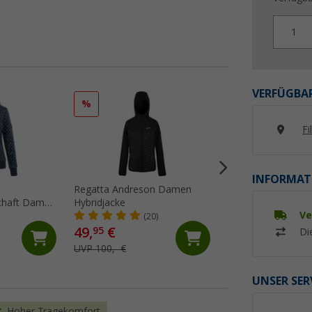
1
VERFÜGBAR
%
%
Fi
INFORMAT
Regatta Andreson Damen
Ankerglut Ankergl
schaft Damen
Hybridjacke
Damenmantel
Ve
(20)
(13)
49,
€
39,
€
95
95
Di
UVP 100,- €
UVP 119,95 €
UNSER SER
Hoher Tragekomfort