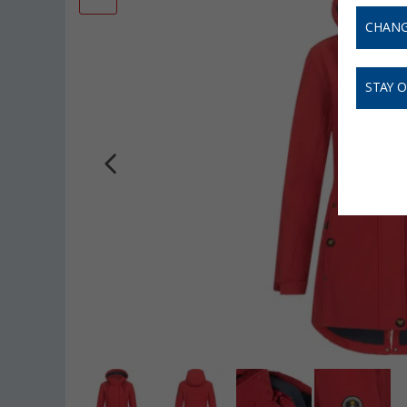
CHANG
STAY 