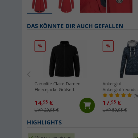
DAS KÖNNTE DIR AUCH GEFALLEN
%
%
Camplife Claire Damen
Ankerglut
Fleecejacke Größe L
Ankerglutfreund
Sweatjacke
(9)
14,
€
17,
€
95
95
UVP 29,95 €
UVP 59,95 €
HIGHLIGHTS
Wasserabweisend