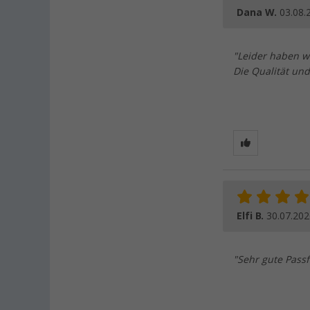
Dana W.
03.08.
"Leider haben wi
Die Qualität und
Elfi B.
30.07.202
"Sehr gute Pass