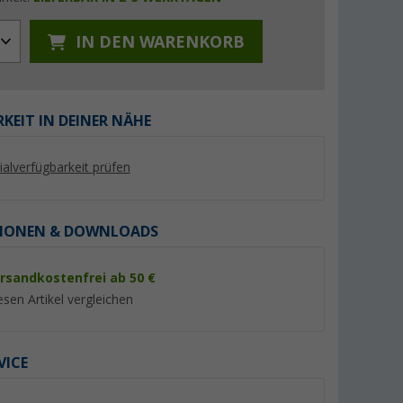
IN DEN WARENKORB
KEIT IN DEINER NÄHE
%
%
lialverfügbarkeit prüfen
IONEN & DOWNLOADS
utmeer
Ankerglut Ankerglutsonne
Mountain Guide Lim
Damen Patchwork Jacke
Damen und Herren
rsandkostenfrei ab 50 €
Regenjacke
(1)
(41)
29,
€
19,
€
95
95
esen Artikel vergleichen
UVP 59,95 €
UVP 39,95 €
VICE