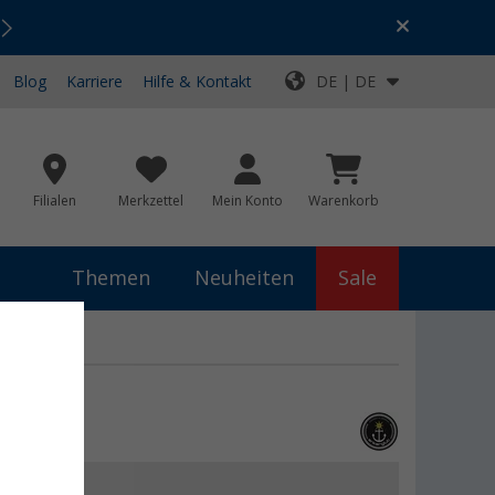
Urlaubs-SALE:
Top-Deals für dein Abenteuer!
Blog
Karriere
Hilfe & Kontakt
DE | DE
Filialen
Merkzettel
Mein Konto
Warenkorb
Themen
Neuheiten
Sale
 €