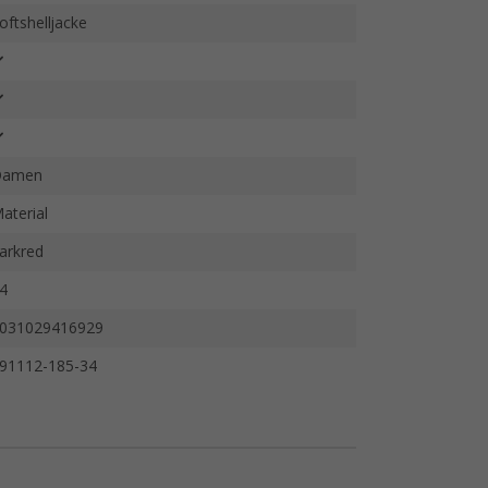
oftshelljacke
Damen
aterial
arkred
4
031029416929
91112-185-34