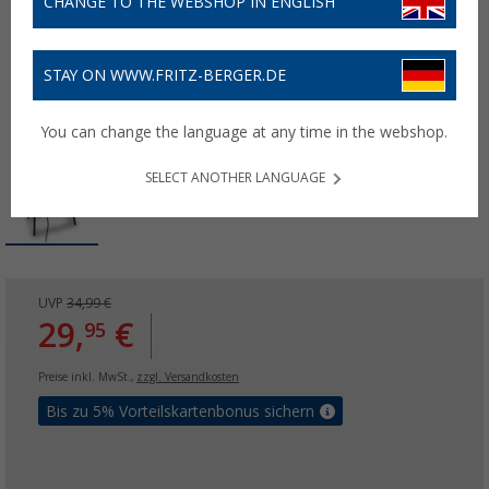
CHANGE TO THE WEBSHOP IN ENGLISH
STAY ON WWW.FRITZ-BERGER.DE
You can change the language at any time in the webshop.
SELECT ANOTHER LANGUAGE
UVP
34,99 €
29,
€
95
Preise inkl. MwSt.,
zzgl. Versandkosten
Bis zu 5% Vorteilskartenbonus sichern