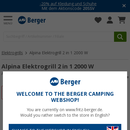
-20% auf Kleidung und Schuhe
Mit dem Aktionscode
20SSV
Elektrogrills
Alpina Elektrogrill 2 in 1 2000 W
Alpina Elektrogrill 2 in 1 2000 W
Art.-Nr.: 103794
%
WELCOME TO THE BERGER CAMPING
WEBSHOP!
You are currently on www.fritz-berger.de.
Would you rather switch to the store in English?