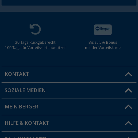
30 Tage Rückgaberecht
Bis zu 5% Bonus
100 Tage für Vorteilskartenbesitzer
mit der Vorteilskarte
KONTAKT
SOZIALE MEDIEN
Du hast eine Frage?
MEIN BERGER
Filiale finden
HILFE & KONTAKT
Vorteilskarte
Blog