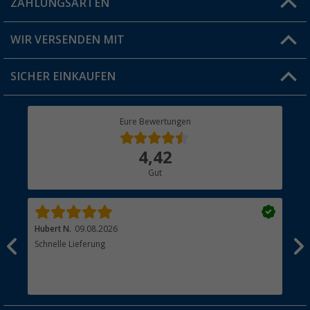
ZAHLUNGSARTEN
FAQ & Kontakt
Produkttester
Versandinformationen
WIR VERSENDEN MIT
Jobs & Karriere
Click & Collect
SICHER EINKAUFEN
Geschenkgutschein
Rücksendung
Berger Bewusst
Eure Bewertungen
Bestellstatus
Über uns
4,42
Hauptkatalog
Gut
Händler werden
Hubert N.
09.08.2026
Kai 
Schnelle Lieferung
Seh