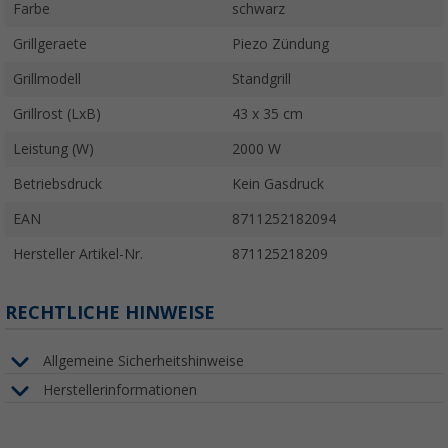
Farbe
schwarz
Grillgeraete
Piezo Zündung
Grillmodell
Standgrill
Grillrost (LxB)
43 x 35 cm
Leistung (W)
2000 W
Betriebsdruck
Kein Gasdruck
EAN
8711252182094
Hersteller Artikel-Nr.
871125218209
RECHTLICHE HINWEISE
Allgemeine Sicherheitshinweise
Herstellerinformationen