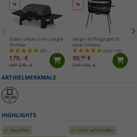
%
%
Enders Urban II Pro Gasgrill
Berger Koffergasgrill 50
50 mbar
mbar schwarz
(93)
(Über 100)
179,- €
99,
€
99
UVP 249,- €
UVP 139,- €
ARTIKELMERKMALE
HIGHLIGHTS
Rauchfrei
Leicht aufzustellen