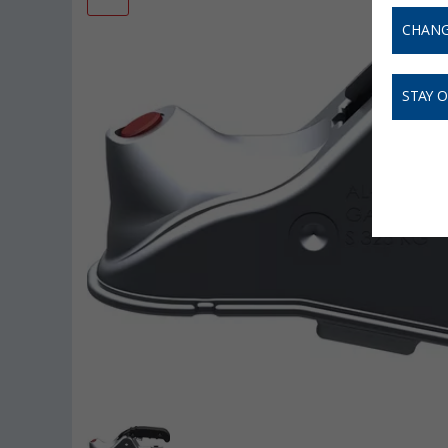
CHANG
STAY 