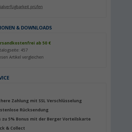
lialverfügbarkeit prüfen
IONEN & DOWNLOADS
rsandkostenfrei ab 50 €
%
%
talogseite: 457
esen Artikel vergleichen
VICE
Berger magnetische Kreuz-
Berger Titanium 2.
s
Wasserwaage 2-in-1
Rangierhilfe halba
00 kg für
Anthrazit
(36)
(Übe
hnmobil
3,
€
749,- €
99
chere Zahlung mit SSL Verschlüsselung
UVP 5,99 €
UVP 1.029,- €
stenlose Rücksendung
s zu 5% Bonus mit der Berger Vorteilskarte
ick & Collect