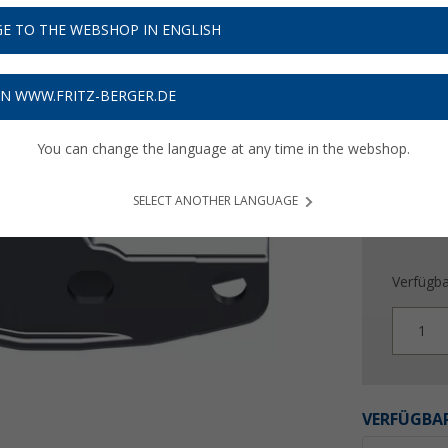
108,
E TO THE WEBSHOP IN ENGLISH
Preise inkl
3,24
€ V
ON WWW.FRITZ-BERGER.DE
You can change the language at any time in the webshop.
SELECT ANOTHER LANGUAGE
Verfügba
1
VERFÜGBAR