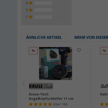
3
0 %
2
0 %
1
0 %
ÄHNLICHE ARTIKEL
MEHR VON DIESE
%
%
lung
Kruse-Tech
Halt
Kugelkopfschleifer 11 cm
(
Über
100)