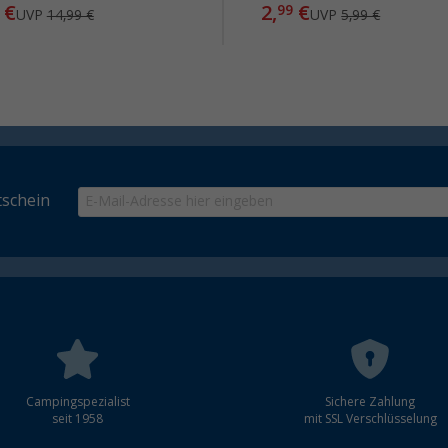
€
2,
€
99
UVP
14,99 €
UVP
5,99 €
schein
Campingspezialist
Sichere Zahlung
seit 1958
mit SSL Verschlüsselung