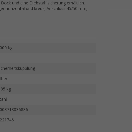
 Dock und eine Diebstahlsicherung erhältlich.
r horizontal und kreuz, Anschluss 45/50 mm,
000 kg
icherheitskupplung
ilber
,85 kg
tahl
003718036886
221746