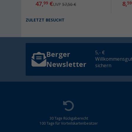
47,
€
8,
99
59
UVP
57,50 €
ZULETZT BESUCHT
5,- €
Berger
Willkommensgut
Newsletter
sichern
30 Tage Rückgaberecht
100 Tage für Vorteilskartenbesitzer