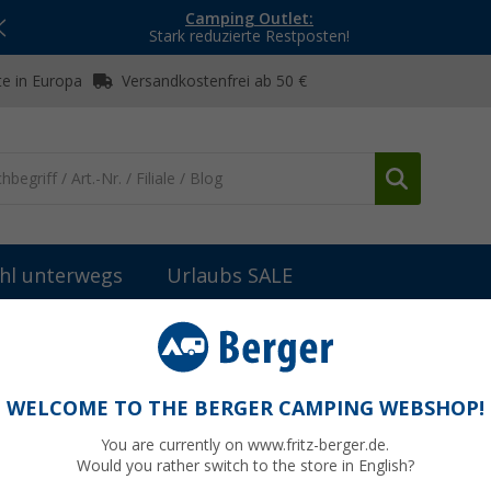
Camping Outlet:
Stark reduzierte Restposten!
e in Europa
Versandkostenfrei ab 50 €
hl unterwegs
Urlaubs SALE
nik
Kupplungen
AL-KO Kugelkupplung AK 301 Profi
WELCOME TO THE BERGER CAMPING WEBSHOP!
You are currently on www.fritz-berger.de.
Would you rather switch to the store in English?
UVP
149,-