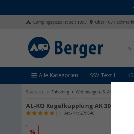
-20% auf Kleidung und Schuhe
Mit dem Aktionscode
20SSV
Campingspezialist seit 1958
Über 100 Fachmärkt
Alle Kategorien
SSV Textil
Kü
Startseite
Fahrzeug
Wohnwagen- & Anhängertech
AL-KO Kugelkupplung AK 301 Profi
(1)
Art.-Nr.: 279840
%