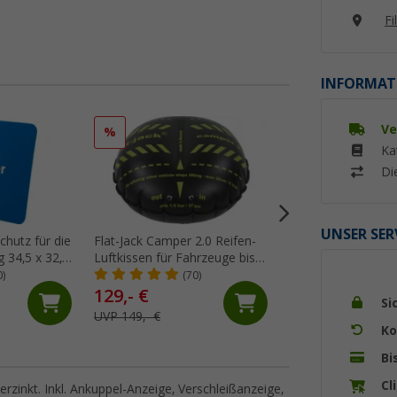
Fi
INFORMAT
Ve
%
%
Ka
Di
UNSER SER
hutz für die
Flat-Jack Camper 2.0 Reifen-
Berger Caravan
 34,5 x 32,1
Luftkissen für Fahrzeuge bis 6
Fahrzeugwaage bi
Tonnen & bis 305 mm
Gesamtgewicht 6.0
0)
(70)
(63)
Reifenbreite
Wohnwagen & Wo
129,- €
89,
€
99
Si
UVP 149,- €
UVP 159,- €
Ko
Bi
Cl
rzinkt. Inkl. Ankuppel-Anzeige, Verschleißanzeige,