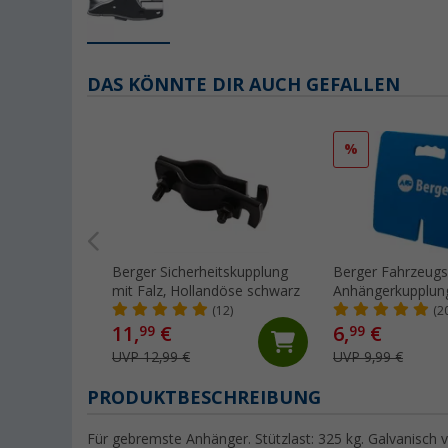
DAS KÖNNTE DIR AUCH GEFALLEN
%
Berger Sicherheitskupplung
Berger Fahrzeugsc
mit Falz, Hollandöse schwarz
Anhängerkupplung
cm
(12)
(2
11,
€
6,
€
99
99
UVP 12,99 €
UVP 9,99 €
PRODUKTBESCHREIBUNG
Für gebremste Anhänger. Stützlast: 325 kg. Galvanisch ve