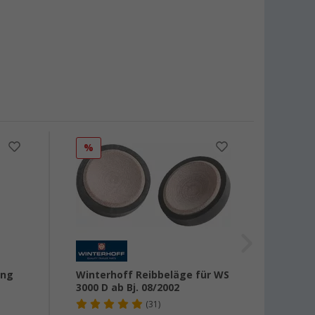
%
%
ung
Winterhoff Reibbeläge für WS
Haba 
3000 D ab Bj. 08/2002
(31)