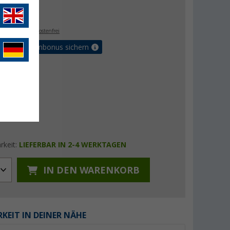
- €
. MwSt.,
versandkostenfrei
orteilskartenbonus sichern
rkeit:
LIEFERBAR IN 2-4 WERKTAGEN
IN DEN WARENKORB
KEIT IN DEINER NÄHE