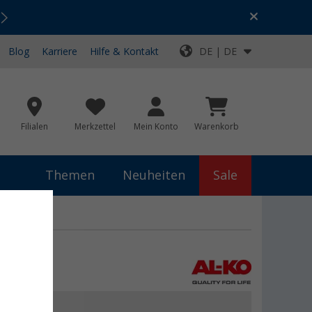
Urlaubs-SALE:
Top-Deals für dein Abenteuer!
Blog
Karriere
Hilfe & Kontakt
DE | DE
Filialen
Merkzettel
Mein Konto
Warenkorb
Themen
Neuheiten
Sale
 €