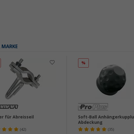
R MARKE
%
er für Abreisseil
Soft-Ball Anhängerkuppl
Abdeckung
(42)
(35)