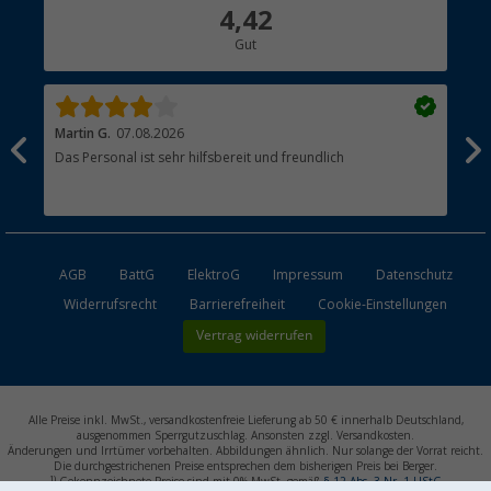
Über uns
4,42
Hauptkatalog
Gut
Händler werden
Martin G.
07.08.2026
Jue
Das Personal ist sehr hilfsbereit und freundlich
Per
AGB
BattG
ElektroG
Impressum
Datenschutz
Widerrufsrecht
Barrierefreiheit
Cookie-Einstellungen
Vertrag widerrufen
Alle Preise inkl. MwSt., versandkostenfreie Lieferung ab 50 € innerhalb Deutschland,
ausgenommen Sperrgutzuschlag. Ansonsten zzgl. Versandkosten.
Änderungen und Irrtümer vorbehalten. Abbildungen ähnlich. Nur solange der Vorrat reicht.
Die durchgestrichenen Preise entsprechen dem bisherigen Preis bei Berger.
1)
Gekennzeichnete Preise sind mit 0% MwSt. gemäß
§ 12 Abs. 3 Nr. 1 UStG