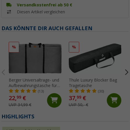
Versandkostenfrei ab 50 €
Diesen Artikel vergleichen
DAS KÖNNTE DIR AUCH GEFALLEN
%
%
Berger Universaltrage- und
Thule Luxury Blocker Bag
Aufbewahrungstasche für
Tragetasche
vier Stühle
(13)
(30)
22,
€
37,
€
99
99
UVP 34,99 €
UVP 50,- €
HIGHLIGHTS