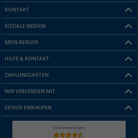
KONTAKT
SOZIALE MEDIEN
Du hast eine Frage?
MEIN BERGER
Filiale finden
HILFE & KONTAKT
Vorteilskarte
Blog
ZAHLUNGSARTEN
FAQ & Kontakt
Produkttester
Versandinformationen
WIR VERSENDEN MIT
Jobs & Karriere
Click & Collect
SICHER EINKAUFEN
Geschenkgutschein
Rücksendung
Berger Bewusst
Eure Bewertungen
Bestellstatus