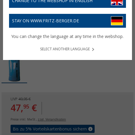
CHANGE TO THE WEBSHOP IN ENGLISH
STAY ON WWW.FRITZ-BERGER.DE
You can change the language at any time in the webshop.
SELECT ANOTHER LANGUAGE
UVP
49,95 €
47,
€
95
Preise inkl. MwSt.,
zzgl. Versandkosten
Bis zu 5% Vorteilskartenbonus sichern