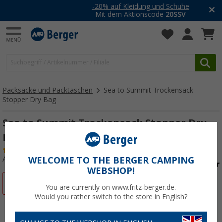
-20% auf Kleidung und Schuhe
Mit dem Aktionscode
20SSV
Packsäcke und Packtaschen
Sea to Summit Trockensack
Stopper Dry Bag
Sea to Summit Trockensack Stopper Dry
Bag
(3)
Art.-Nr.: 504380
WELCOME TO THE BERGER CAMPING
WEBSHOP!
%
You are currently on www.fritz-berger.de.
Would you rather switch to the store in English?