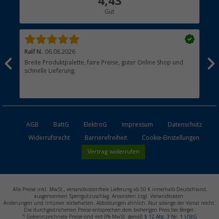
4,43
Gut
Händler werden
Ralf N.
06.08.2026
Hen
Breite Produktpalette, faire Preise, guter Online Shop und
?
schnelle Lieferung.
AGB
BattG
ElektroG
Impressum
Datenschutz
Widerrufsrecht
Barrierefreiheit
Cookie-Einstellungen
Vertrag widerrufen
Alle Preise inkl. MwSt., versandkostenfreie Lieferung ab 50 € innerhalb Deutschland,
ausgenommen Sperrgutzuschlag. Ansonsten zzgl. Versandkosten.
Änderungen und Irrtümer vorbehalten. Abbildungen ähnlich. Nur solange der Vorrat reicht.
Die durchgestrichenen Preise entsprechen dem bisherigen Preis bei Berger.
1)
Gekennzeichnete Preise sind mit 0% MwSt. gemäß
§ 12 Abs. 3 Nr. 1 UStG