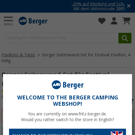
-20% auf Kleidung und Schuhe
Mit dem Aktionscode
20SSV
Pavillons & Tarps
Berger Seitenwand-Set für Festival Pavillon, 4-
teilig
Berger Seitenwand-Set für Festival
Pavillon, 4-teilig
(5)
Art.-Nr.: 329440
WELCOME TO THE BERGER CAMPING
WEBSHOP!
You are currently on www.fritz-berger.de.
%
Would you rather switch to the store in English?