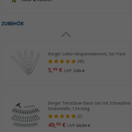
ZUBEHÖR
Berger Leiter-Abspannelement, 5er-Pack
(40)
5,
€
99
UVP
7,99 €
Berger TerraGlow Basis-Set mit Schraubher
Eindrehhilfe, 134-teilig
(2)
49,
€
99
UVP
69,99 €