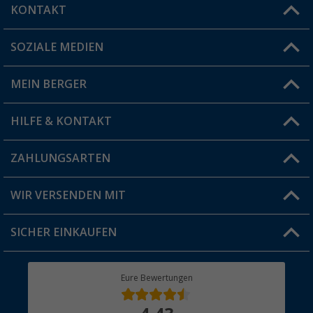
KONTAKT
SOZIALE MEDIEN
Du hast eine Frage?
MEIN BERGER
Filiale finden
HILFE & KONTAKT
Vorteilskarte
Blog
ZAHLUNGSARTEN
FAQ & Kontakt
Produkttester
Versandinformationen
WIR VERSENDEN MIT
Jobs & Karriere
Click & Collect
SICHER EINKAUFEN
Geschenkgutschein
Rücksendung
Berger Bewusst
Eure Bewertungen
Bestellstatus
Über uns
Hauptkatalog