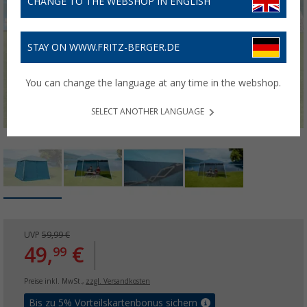
CHANGE TO THE WEBSHOP IN ENGLISH
STAY ON WWW.FRITZ-BERGER.DE
You can change the language at any time in the webshop.
SELECT ANOTHER LANGUAGE
UVP
59,99 €
49,
€
99
Preise inkl. MwSt.,
zzgl. Versandkosten
Bis zu 5% Vorteilskartenbonus sichern