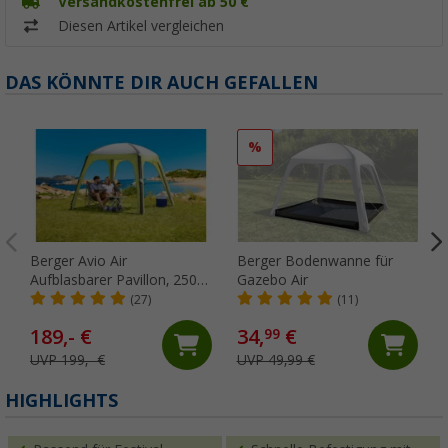
Versandkostenfrei ab 50 €
Diesen Artikel vergleichen
DAS KÖNNTE DIR AUCH GEFALLEN
%
Berger Avio Air
Berger Bodenwanne für
Aufblasbarer Pavillon, 250 x
Gazebo Air
250 cm
(27)
(11)
189,- €
34,
€
99
UVP 199,- €
UVP 49,99 €
(
HIGHLIGHTS