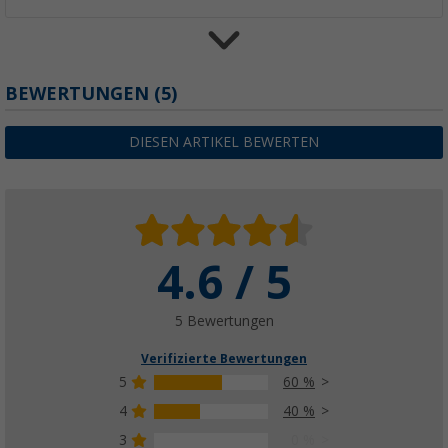
Berger Balls Solar-Lichterkette 20 LED-Kug
BEWERTUNGEN
(5)
(11)
9,
€
99
DIESEN ARTIKEL BEWERTEN
4.6 / 5
5 Bewertungen
Verifizierte Bewertungen
5
60 %
4
40 %
3
0 %