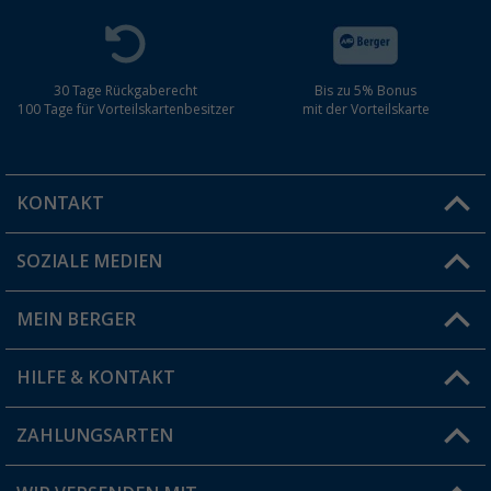
30 Tage Rückgaberecht
Bis zu 5% Bonus
100 Tage für Vorteilskartenbesitzer
mit der Vorteilskarte
KONTAKT
SOZIALE MEDIEN
Du hast eine Frage?
MEIN BERGER
Filiale finden
HILFE & KONTAKT
Vorteilskarte
Blog
ZAHLUNGSARTEN
FAQ & Kontakt
Produkttester
Versandinformationen