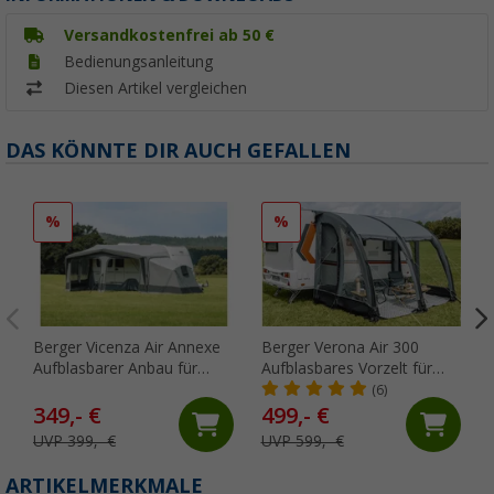
Versandkostenfrei ab 50 €
Bedienungsanleitung
Diesen Artikel vergleichen
DAS KÖNNTE DIR AUCH GEFALLEN
%
%
Berger Vicenza Air Annexe
Berger Verona Air 300
Aufblasbarer Anbau für
Aufblasbares Vorzelt für
Vicenza Air All Season
Wohnwagen, Anbauhöhe
(6)
235 - 255 cm
349,- €
499,- €
UVP 399,- €
UVP 599,- €
ARTIKELMERKMALE