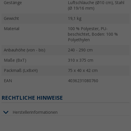
Gestänge
Luftschläuche (Ø10 cm), Stahl
(Ø 19/16 mm)
Gewicht
19,1 kg
Material
100 % Polyester, PU-
beschichtet, Boden: 100 %
Polyethylen
Anbauhöhe (von - bis)
240 - 290 cm
Maße (BxT)
310 x 375 cm
Packmaß (LxBxH)
75 x 40 x 42 cm
EAN
4036231080760
RECHTLICHE HINWEISE
Herstellerinformationen