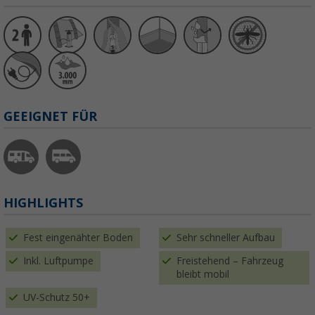
GEEIGNET FÜR
HIGHLIGHTS
Fest eingenähter Boden
Sehr schneller Aufbau
Inkl. Luftpumpe
Freistehend – Fahrzeug
bleibt mobil
UV-Schutz 50+