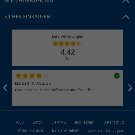
WIR VERSENDEN MIT
Jobs & Karriere
Click & Collect
SICHER EINKAUFEN
Geschenkgutschein
Rücksendung
Berger Bewusst
Eure Bewertungen
Bestellstatus
Über uns
4,42
Hauptkatalog
Gut
Händler werden
Martin G.
07.08.2026
Jue
Das Personal ist sehr hilfsbereit und freundlich
Per
AGB
BattG
ElektroG
Impressum
Datenschutz
Widerrufsrecht
Barrierefreiheit
Cookie-Einstellungen