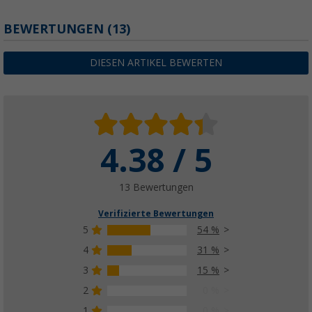
Berger Hopuni Pro LED Campinglaterne mi
BEWERTUNGEN
(13)
Dimmfunktion
(
Über
100)
DIESEN ARTIKEL BEWERTEN
24,
€
99
UVP
39,99 €
4.38 / 5
13 Bewertungen
Verifizierte Bewertungen
5
54 %
4
31 %
3
15 %
2
0 %
1
0 %