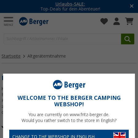
Urlaubs-SALE:
Top-Deals für dein Abenteuer!
Startseite
Altgerätemitnahme
KOSTENLOSE ALTGERÄTEMITNAHME
Hinweis nach dem ElektroG:
Du bist gesetzlich zur Rückgabe von
Elektroaltgeräten verpflichtet. Elektroaltgeräte dürfen nicht im
WELCOME TO THE BERGER CAMPING
Hausmüll entsorgt, sondern müssen einer getrennten Erfassung
WEBSHOP!
zugeführt werden. Dafür sind Elektrogeräte mit der
durchgestrichenen Mülltonne gekennzeichnet.
You are currently on www.fritz-berger.de.
Would you rather switch to the store in English?
CHANGE TO THE WEBSHOP IN ENGLISH