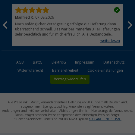
Manfred R.
07.08.2026
Han
Nach anfänglicher Verzögerung erfolgte die Lieferung dann
Sen
überraschend schnell. Das war bei immerhin 3 Teillieferungen
Lie
sehr beachtlich und für mich erfreulich. Alle Bestandteile
waren gut verpackt und in Ordnung. Das Gerät (Gasgrill)
weiterlesen
funktioniert bestens
AGB
BattG
ElektroG
Impressum
Datenschutz
Widerrufsrecht
Barrierefreiheit
Cookie-Einstellungen
Vertrag widerrufen
Alle Preise inkl. MwSt., versandkostenfreie Lieferung ab 50 € innerhalb Deutschland,
ausgenommen Sperrgutzuschlag. Ansonsten zzgl. Versandkosten.
Änderungen und Irrtümer vorbehalten. Abbildungen ähnlich. Nur solange der Vorrat reicht.
Die durchgestrichenen Preise entsprechen dem bisherigen Preis bei Berger.
1)
Gekennzeichnete Preise sind mit 0% MwSt. gemäß
§ 12 Abs. 3 Nr. 1 UStG