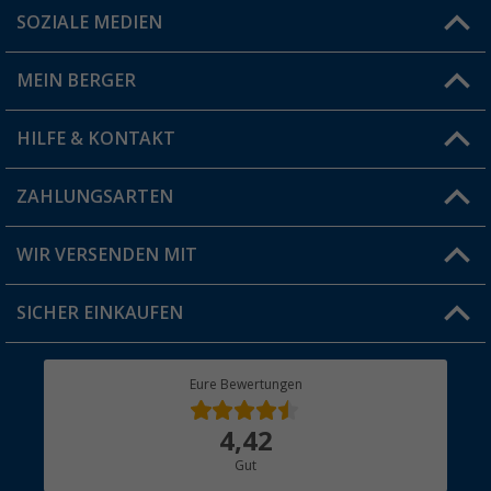
SOZIALE MEDIEN
Du hast eine Frage?
MEIN BERGER
Filiale finden
HILFE & KONTAKT
Vorteilskarte
Blog
ZAHLUNGSARTEN
FAQ & Kontakt
Produkttester
Versandinformationen
WIR VERSENDEN MIT
Jobs & Karriere
Click & Collect
SICHER EINKAUFEN
Geschenkgutschein
Rücksendung
Berger Bewusst
Eure Bewertungen
Bestellstatus
Über uns
4,42
Hauptkatalog
Gut
Händler werden