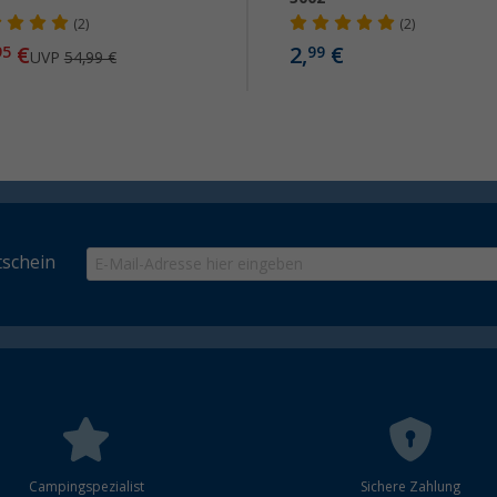
(2)
(2)
€
2,
€
95
99
UVP
54,99 €
schein
Campingspezialist
Sichere Zahlung