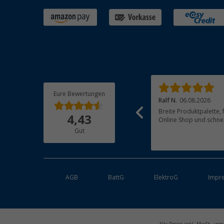
Eure Bewertungen
Anreas G.
06.08.2026
Ralf N.
06.08.2026
Leicht verspätete Lieferung.Aber gute
Breite Produktpalette, f
4,43
Kommunikation ….
Online Shop und schnel
Gut
AGB
BattG
ElektroG
Impr