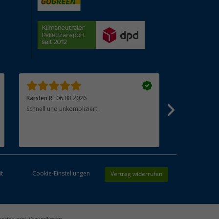
Karsten R.
06.08.2026
Christian R.
0
Schnell und unkompliziert.
Leider fehlen
zu dem Artike
Kaufempfehl
Die Lieferzeit
sind nicht ze
sehr lang (te
Artikel)
Vertrag widerrufen
it
Cookie-Einstellungen