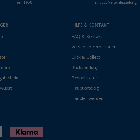
seit 1958
mit SSL Verschlüsselung
RGER
HILFE & KONTAKT
rte
FAQ & Kontakt
Versandinformationen
ster
Click & Collect
riere
Rücksendung
gutschein
Bestellstatus
ewusst
Hauptkatalog
Händler werden