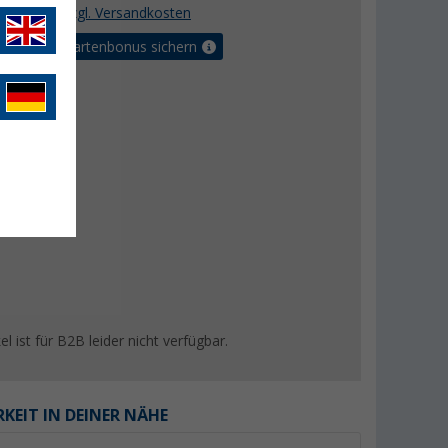
nkl. MwSt.,
zzgl. Versandkosten
5% Vorteilskartenbonus sichern
el ist für B2B leider nicht verfügbar.
KEIT IN DEINER NÄHE