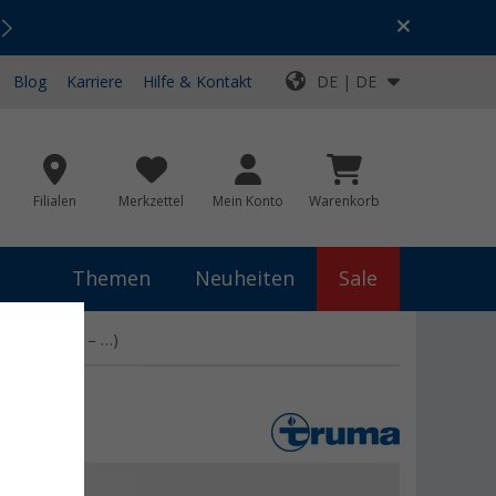
Urlaubs-SALE:
Top-Deals für dein Abenteuer!
Blog
Karriere
Hilfe & Kontakt
DE | DE
Filialen
Merkzettel
Mein Konto
Warenkorb
Themen
Neuheiten
Sale
r ab (05/14 – …)