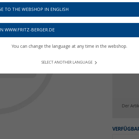
Preise i
E TO THE WEBSHOP IN ENGLISH
Bis zu 
ON WWW.FRITZ-BERGER.DE
You can change the language at any time in the webshop.
SELECT ANOTHER LANGUAGE
Der Artik
VERFÜGBAR