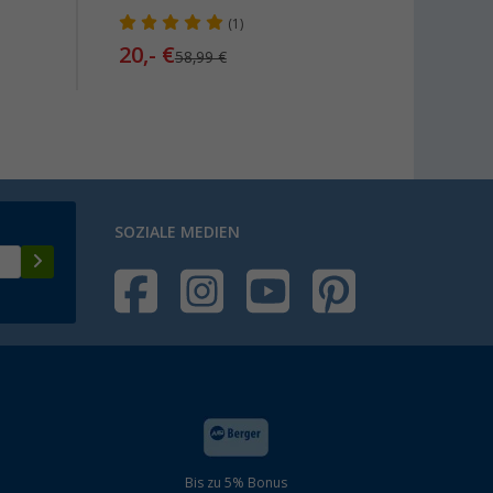
(1)
20,- €
19,
99
58,99 €
SOZIALE MEDIEN
Bis zu 5% Bonus