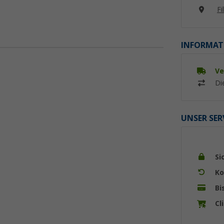
Fi
INFORMAT
Ve
Di
UNSER SER
Si
Ko
Bi
Cl