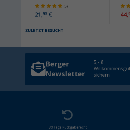
(5)
21,
€
44,
95
ZULETZT BESUCHT
5,- €
Berger
Willkommensgut
Newsletter
sichern
30 Tage Rückgaberecht