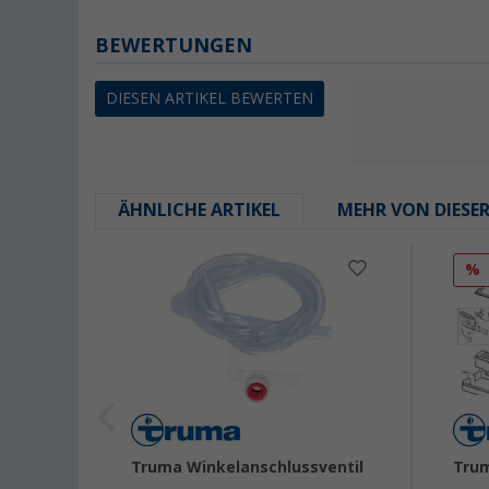
BEWERTUNGEN
DIESEN ARTIKEL BEWERTEN
ÄHNLICHE ARTIKEL
MEHR VON DIESE
%
 TB
Truma Winkelanschlussventil
Trum