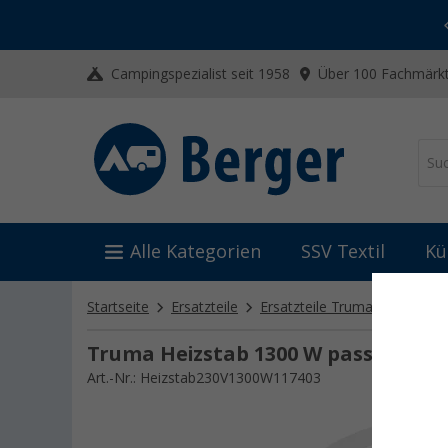
-20% auf Kleidung und Schuhe
Mit dem Aktionscode
20SSV
Campingspezialist seit 1958
Über 100 Fachmärkt
Alle Kategorien
SSV Textil
Kü
Startseite
Ersatzteile
Ersatzteile Truma
Ersatzt
Truma Heizstab 1300 W passend zu B
Art.-Nr.: Heizstab230V1300W117403