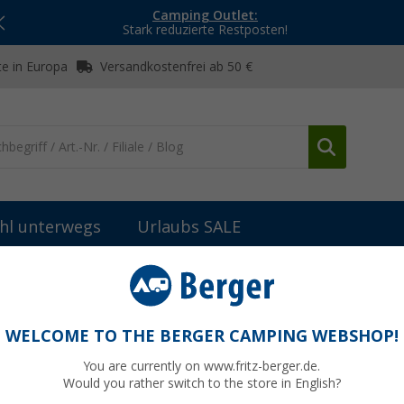
Camping Outlet:
Stark reduzierte Restposten!
e in Europa
Versandkostenfrei ab 50 €
hl unterwegs
Urlaubs SALE
eile Truma Gasversorgung
Truma Heizstab 1300 W passend zu Boile
oiler ab (05/14 – …)
WELCOME TO THE BERGER CAMPING WEBSHOP!
You are currently on www.fritz-berger.de.
Would you rather switch to the store in English?
0,- €