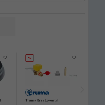
%
%
S
Truma Ersatzventil
Truma