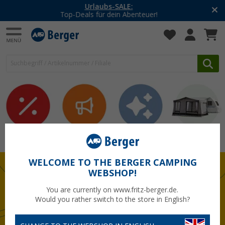
-20% auf Kleidung und Schuhe
Mit dem Aktionscode
20SSV
Sale
Neuheiten
Themen
Vorzelte
WELCOME TO THE BERGER CAMPING
WEBSHOP!
You are currently on www.fritz-berger.de.
Would you rather switch to the store in English?