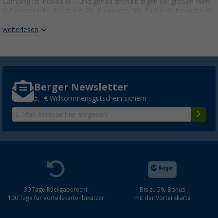
Camping ist individuell – und genau deshalb legen wir großen Wert
auf persönliche Beratung. Ob in unseren 100 Fachmärkten oder im
Online-Shop – wir helfen dir, die perfekte Ausstattung zu finden.
weiterlesen
GEPRÜFTE CAMPING QUALITÄT FÜR
UNBESCHWERTE REISEN
Damit du dich auf dein Equipment verlassen kannst, testen wir
unsere Produkte selbst auf Herz und Nieren. Zudem profitieren alle
Camper von den Bewertungen unserer
Berger Produkttester
. So
Berger Newsletter
findest du schnell das beste Zubehör für deine Reisen.
5,- € Willkommensgutschein sichern
ZELTE FÜR CAMPING, CARAVAN UND
WOHNMOBIL
Camping-Zelte und Vorzelte – Mehr Komfort für
deine Reise
Mach es dir auf dem Campingplatz bequem! Mit den richtigen
Vorzelten, Markisen oder Campingzelten schaffst du mehr Platz
und Schutz vor Wind und Wetter.
30 Tage Rückgaberecht
Bis zu 5% Bonus
100 Tage für Vorteilskartenbesitzer
mit der Vorteilskarte
Vorzelt
,
Markisen und Sonnensegel
Wohnwagen-Vorzelte
– ideal für mehr Raum auf dem