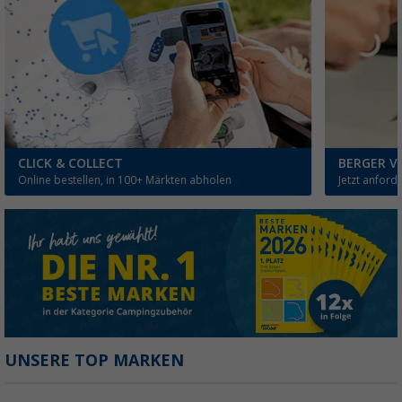
CLICK & COLLECT
BERGER V
Online bestellen, in 100+ Märkten abholen
Jetzt anford
UNSERE TOP MARKEN