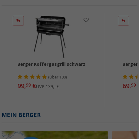
%
%
Berger Koffergasgrill schwarz
Berger 
(
Über
100)
99,
€
69,
99
99
UVP
139,- €
MEIN BERGER