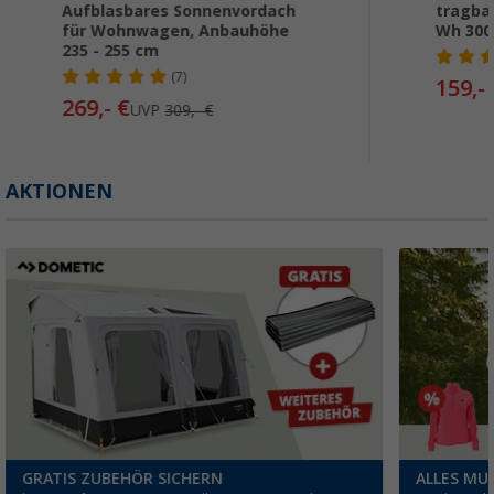
Aufblasbares Sonnenvordach
tragba
für Wohnwagen, Anbauhöhe
Wh 300
235 - 255 cm
(7)
159,-
269,- €
UVP
309,- €
AKTIONEN
GRATIS ZUBEHÖR SICHERN
ALLES MUS