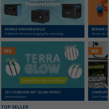
MOBILE ENERGIEQUELLE
BERGER C
Praktische Stromversorgung für unterwegs
Strom, wo du
ZELTZUBEHÖR MIT GLOW-EFFEKT
CAMPLIFE
Jetzt entdecken
Zum Transpo
TOP-SELLER