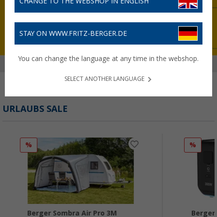
CHANGE TO THE WEBSHOP IN ENGLISH
STAY ON WWW.FRITZ-BERGER.DE
You can change the language at any time in the webshop.
SELECT ANOTHER LANGUAGE
URLAUBS SALE
%
%
Berger Sombra Air Pro 3M
Berger