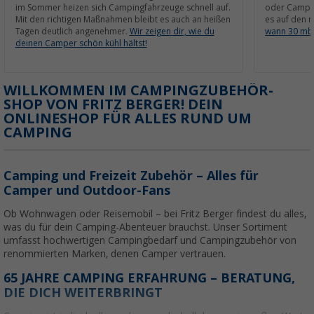
im Sommer heizen sich Campingfahrzeuge schnell auf.
oder Campin
Mit den richtigen Maßnahmen bleibt es auch an heißen
es auf den r
Tagen deutlich angenehmer.
Wir zeigen dir, wie du
wann 30 mba
deinen Camper schön kühl hältst!
WILLKOMMEN IM CAMPINGZUBEHÖR-
SHOP VON FRITZ BERGER! DEIN
ONLINESHOP FÜR ALLES RUND UM
CAMPING
Camping und Freizeit Zubehör – Alles für
Camper und Outdoor-Fans
Ob Wohnwagen oder Reisemobil – bei Fritz Berger findest du alles,
was du für dein Camping-Abenteuer brauchst. Unser Sortiment
umfasst hochwertigen Campingbedarf und Campingzubehör von
renommierten Marken, denen Camper vertrauen.
65 JAHRE CAMPING ERFAHRUNG – BERATUNG,
DIE DICH WEITERBRINGT