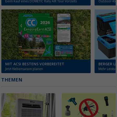
beim Kauf eines DOMETIC Rally AIR Tour Vorzelts
Outdoor-Klei
MIT ACSI BESTENS VORBEREITET
BERGER LI
Jetzt Nebensaison planen
Mehr Leistun
THEMEN