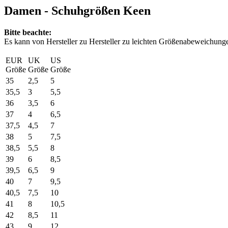
Damen - Schuhgrößen Keen
Bitte beachte:
Es kann von Hersteller zu Hersteller zu leichten Größenabeweichun
EUR
UK
US
Größe
Größe
Größe
35
2,5
5
35,5
3
5,5
36
3,5
6
37
4
6,5
37,5
4,5
7
38
5
7,5
38,5
5,5
8
39
6
8,5
39,5
6,5
9
40
7
9,5
40,5
7,5
10
41
8
10,5
42
8,5
11
43
9
12