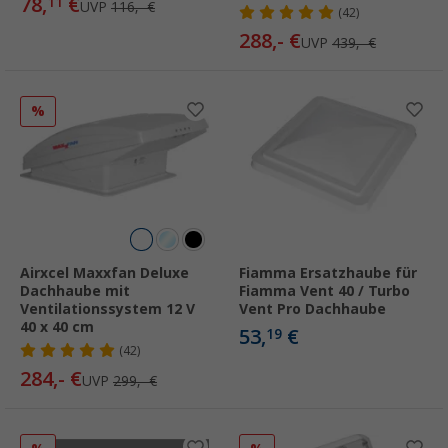
78,
€
11
UVP
116,- €
(42)
288,- €
UVP
439,- €
%
Airxcel Maxxfan Deluxe
Fiamma Ersatzhaube für
Dachhaube mit
Fiamma Vent 40 / Turbo
Ventilationssystem 12 V
Vent Pro Dachhaube
40 x 40 cm
53,
€
19
(42)
284,- €
UVP
299,- €