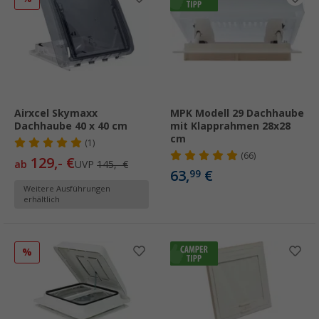
Airxcel Skymaxx
MPK Modell 29 Dachhaube
Dachhaube 40 x 40 cm
mit Klapprahmen 28x28
cm
(1)
(66)
129,- €
ab
UVP
145,- €
63,
€
99
Weitere Ausführungen
erhältlich
%