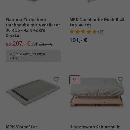
Fiamma Turbo Vent
MPK Dachhaube Modell 46
Dachhaube mit Ventilator
40 x 40 cm
36 x 36 - 42 x 42 cm
(92)
Crystal
101,- €
207,- €
ab
UVP
337,- €
Weitere Ausführungen
erhältlich
%
MPK VisionStar L
Hindermann Schutzhülle