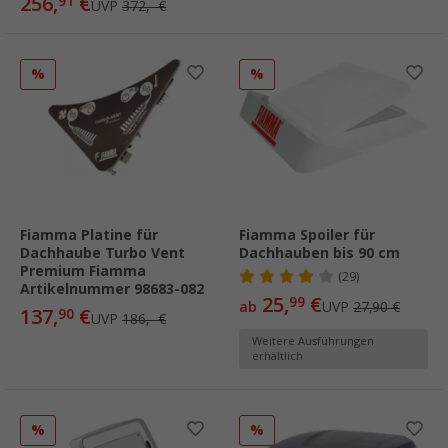
256,
€
91
UVP
372,- €
%
%
Fiamma Platine für
Fiamma Spoiler für
Dachhaube Turbo Vent
Dachhauben bis 90 cm
Premium Fiamma
(29)
Artikelnummer 98683-082
25,
€
99
ab
UVP
27,90 €
137,
€
90
UVP
186,- €
Weitere Ausführungen
erhältlich
%
%