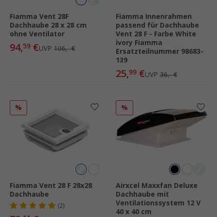
Fiamma Vent 28F
Fiamma Innenrahmen
Dachhaube 28 x 28 cm
passend für Dachhaube
ohne Ventilator
Vent 28 F - Farbe White
ivory Fiamma
94,
€
59
UVP
106,- €
Ersatzteilnummer 98683-
139
25,
€
99
UVP
36,- €
%
%
Fiamma Vent 28 F 28x28
Airxcel Maxxfan Deluxe
Dachhaube
Dachhaube mit
Ventilationssystem 12 V
(2)
40 x 40 cm