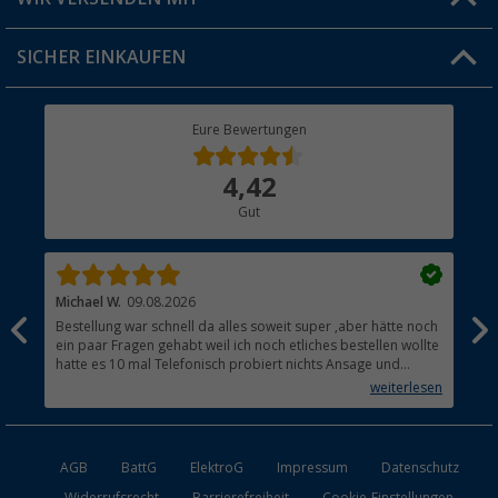
Jobs & Karriere
Click & Collect
SICHER EINKAUFEN
Geschenkgutschein
Rücksendung
Berger Bewusst
Eure Bewertungen
Bestellstatus
Über uns
4,42
Hauptkatalog
Gut
Händler werden
Michael W.
09.08.2026
And
Bestellung war schnell da alles soweit super ,aber hätte noch
Ich
ein paar Fragen gehabt weil ich noch etliches bestellen wollte
Lei
hatte es 10 mal Telefonisch probiert nichts Ansage und
mit
auflegen fertig .
auf
weiterlesen
Lie
AGB
BattG
ElektroG
Impressum
Datenschutz