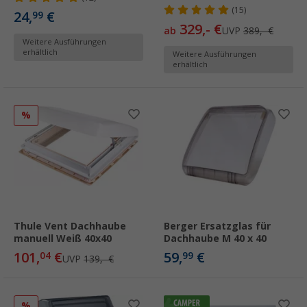
(15)
24,
€
99
329,- €
ab
UVP
389,- €
Weitere Ausführungen
erhältlich
Weitere Ausführungen
erhältlich
%
Thule Vent Dachhaube
Berger Ersatzglas für
manuell Weiß 40x40
Dachhaube M 40 x 40
101,
€
59,
€
04
99
UVP
139,- €
%