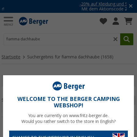
-20% auf Kleidung und Schuhe
Mit dem Aktionscode
20SSV
Startseite
Suchergebnis für fiamma dachhaube
(1658)
FILTER ANZEIGEN
WELCOME TO THE BERGER CAMPING
Sortieren:
Seite 1 von 56
WEBSHOP!
You are currently on www.fritz-berger.de.
Would you rather switch to the store in English?
%