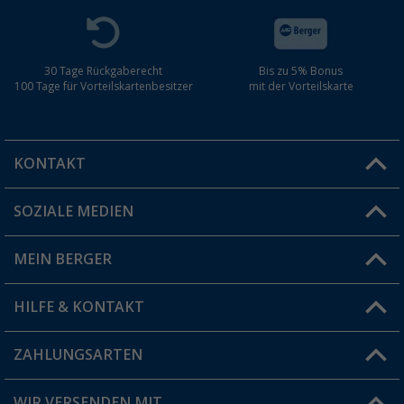
30 Tage Rückgaberecht
Bis zu 5% Bonus
100 Tage für Vorteilskartenbesitzer
mit der Vorteilskarte
KONTAKT
SOZIALE MEDIEN
Du hast eine Frage?
MEIN BERGER
Filiale finden
HILFE & KONTAKT
Vorteilskarte
Blog
ZAHLUNGSARTEN
FAQ & Kontakt
Produkttester
Versandinformationen
WIR VERSENDEN MIT