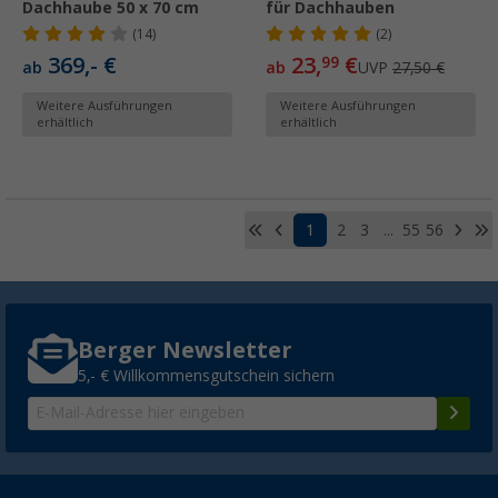
Dachhaube 50 x 70 cm
für Dachhauben
(14)
(2)
369,- €
23,
€
99
ab
ab
UVP
27,50 €
Weitere Ausführungen
Weitere Ausführungen
erhältlich
erhältlich
1
2
3
...
55
56
Berger Newsletter
5,- € Willkommensgutschein sichern