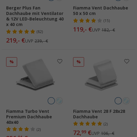
Berger Plus Fan
Fiamma Vent Dachhaube
Dachhaube mit Ventilator
50 x 50 cm
& 12V LED-Beleuchtung 40
(15)
x 40 cm
119,- €
UVP
182,- €
(82)
219,- €
UVP
239,- €
%
%
Fiamma Turbo Vent
Fiamma Vent 28 F 28x28
Premium Dachhaube
Dachhaube
40x40
(2)
(2)
72,
€
99
UVP
106,- €