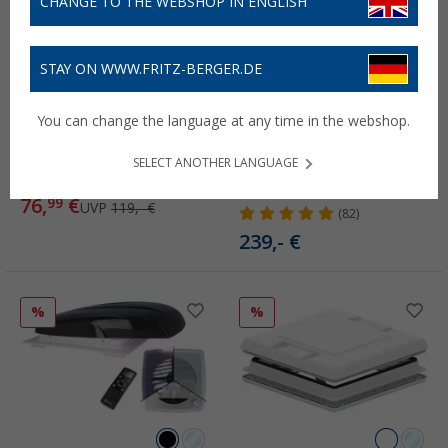
CHANGE TO THE WEBSHOP IN ENGLISH
STAY ON WWW.FRITZ-BERGER.DE
You can change the language at any time in the webshop.
Fiamma Vent Dachhaube
Berger Plus Fan
40x40
Dachhaube mit Ventilator
SELECT ANOTHER LANGUAGE
& 12V LED-Beleuchtung 40
(8)
x 40 cm
76,
€
99
UVP
119,- €
(82)
239,- €
%
%