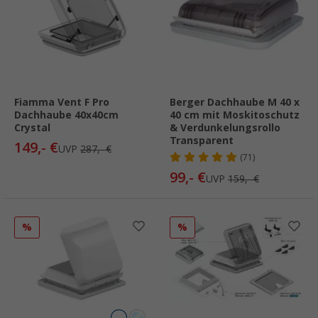
Fiamma Vent F Pro
Berger Dachhaube M 40 x
Dachhaube 40x40cm
40 cm mit Moskitoschutz
Crystal
& Verdunkelungsrollo
Transparent
149,- €
UVP
287,- €
(71)
99,- €
UVP
159,- €
%
%