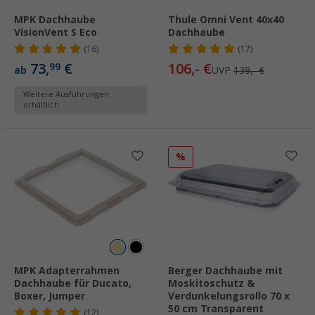
MPK Dachhaube
Thule Omni Vent 40x40
VisionVent S Eco
Dachhaube
(16)
(17)
73,
€
106,- €
99
ab
UVP
139,- €
Weitere Ausführungen
erhältlich
%
MPK Adapterrahmen
Berger Dachhaube mit
Dachhaube für Ducato,
Moskitoschutz &
Boxer, Jumper
Verdunkelungsrollo 70 x
50 cm Transparent
(12)