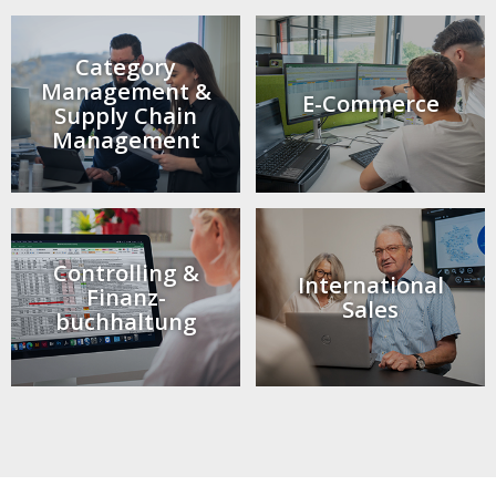
Category
Management &
E-Commerce
Supply Chain
Management
Controlling &
International
Finanz­
Sales
buchhaltung