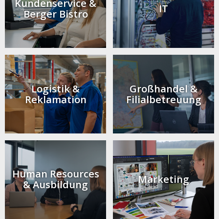
Kunden­service &
IT
Berger Bistro
Logistik &
Großhandel &
Reklamation
Filial­betreuung
Human Resources
Marketing
& Ausbildung