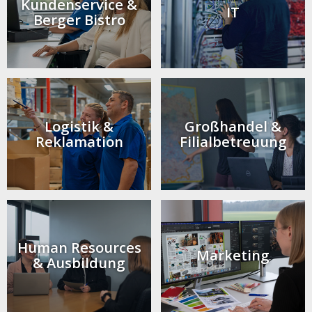
Kunden­service &
IT
Berger Bistro
Logistik &
Großhandel &
Reklamation
Filial­betreuung
Human Resources
Marketing
& Ausbildung