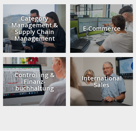
Category
Management &
E-Commerce
Supply Chain
Management
Controlling &
International
Finanz­
Sales
buchhaltung